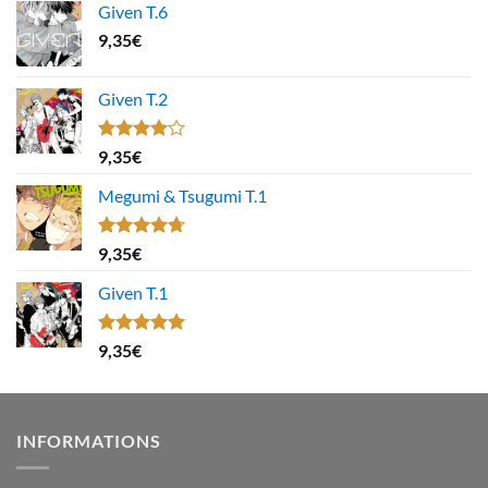
Given T.6
9,35
€
Given T.2
Note
9,35
€
4.00
sur
5
Megumi & Tsugumi T.1
Note
4.67
9,35
€
sur 5
Given T.1
Note
5.00
9,35
€
sur 5
INFORMATIONS