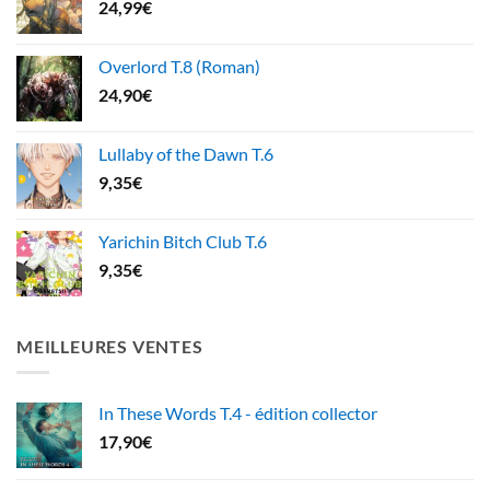
24,99
€
Overlord T.8 (Roman)
24,90
€
Lullaby of the Dawn T.6
9,35
€
Yarichin Bitch Club T.6
9,35
€
MEILLEURES VENTES
In These Words T.4 - édition collector
17,90
€