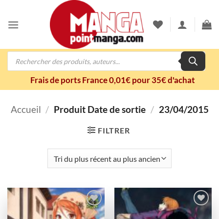
Passer
au
contenu
Recherche
de
produits
Frais de ports France 0,01€ pour 35€ d'achat
Accueil
/
Produit Date de sortie
/
23/04/2015
FILTRER
Ajouter
Ajouter