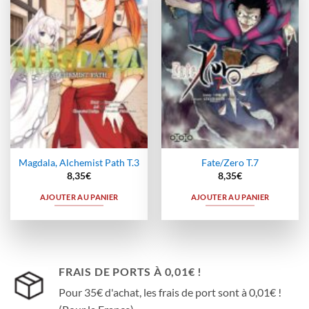
à la
à la
wishlist
wishlist
Magdala, Alchemist Path T.3
Fate/Zero T.7
8,35
€
8,35
€
AJOUTER AU PANIER
AJOUTER AU PANIER
FRAIS DE PORTS À 0,01€ !
Pour 35€ d'achat, les frais de port sont à 0,01€ !