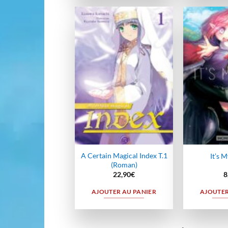
Ajouter
à la
wishlist
A Certain Magical Index T.1
It’s M
(Roman)
22,90
€
8
AJOUTER AU PANIER
AJOUTER