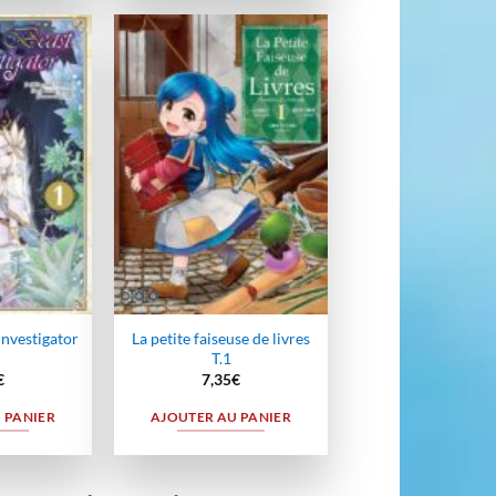
Ajouter
Ajouter
à la
à la
wishlist
wishlist
Investigator
La petite faiseuse de livres
T.1
€
7,35
€
 PANIER
AJOUTER AU PANIER