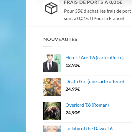
FRAIS DE PORTS À 0,01€ !
Pour 35€ d'achat, les frais de port
sont à 0,01€ ! (Pour la France)
NOUVEAUTÉS
Here U Are T.6 (carte offerte)
12,90
€
Death Girl (une carte offerte)
24,99
€
Overlord T.8 (Roman)
24,90
€
Lullaby of the Dawn T.6