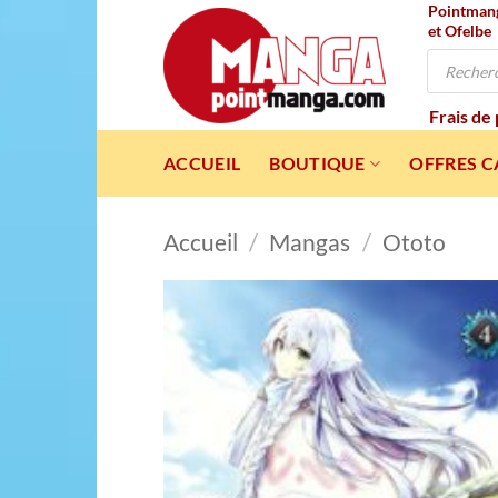
Pointmanga
Passer
et Ofelbe
au
Recherche
contenu
de
produits
Frais de
ACCUEIL
BOUTIQUE
OFFRES 
Accueil
/
Mangas
/
Ototo
Ajou
à l
wishl