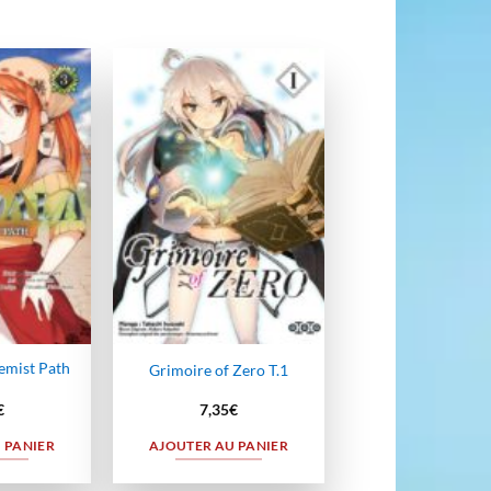
Ajouter
Ajouter
à la
à la
wishlist
wishlist
emist Path
Grimoire of Zero T.1
€
7,35
€
 PANIER
AJOUTER AU PANIER