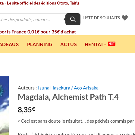
 - Le site officiel des éditions Ototo, Taïfu
LISTE DE SOUHAITS
 ports France 0,01€ pour 35€ d'achat
CADEAUX
PLANNING
ACTUS
HENTAI
Auteurs :
Isuna Hasekura / Aco Arisaka
Magdala, Alchemist Path T.4
ter
a
ist
8,35
€
« Ceci est sans doute le résultat… des péchés commis par
Kûsla l’alchimiste confronté à un cruel dilemme, au sein de