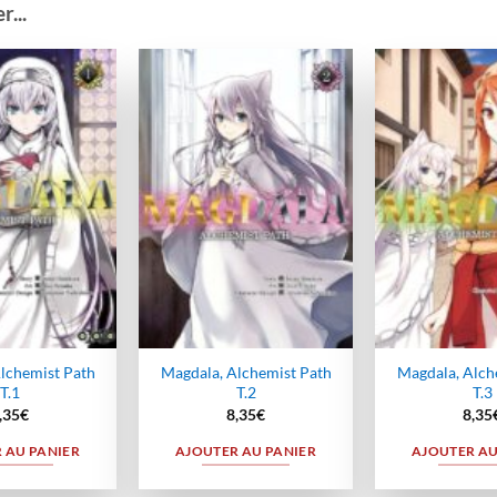
...
Ajouter
Ajouter
à la
à la
wishlist
wishlist
lchemist Path
Magdala, Alchemist Path
Magdala, Alch
T.1
T.2
T.3
,35
€
8,35
€
8,35
 AU PANIER
AJOUTER AU PANIER
AJOUTER AU