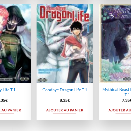
Ajouter
Ajouter
à la
à la
wishlist
wishlist
Mythical Beast 
y Life T.1
Goodbye Dragon Life T.1
T.1
,35
€
8,35
€
7,35
 AU PANIER
AJOUTER AU PANIER
AJOUTER AU