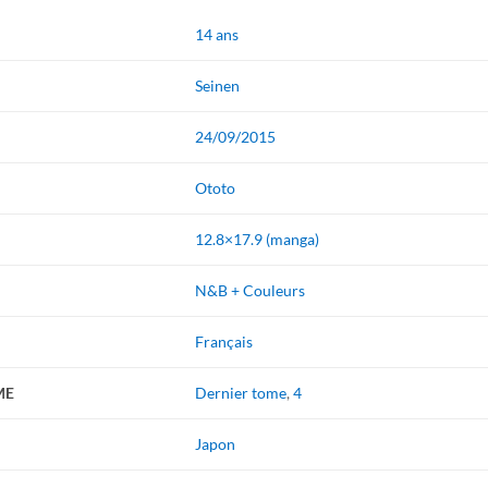
14 ans
Seinen
24/09/2015
Ototo
12.8×17.9 (manga)
N&B + Couleurs
Français
ME
Dernier tome
,
4
Japon