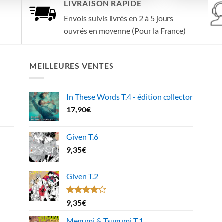
LIVRAISON RAPIDE
Envois suivis livrés en 2 à 5 jours
ouvrés en moyenne (Pour la France)
MEILLEURES VENTES
In These Words T.4 - édition collector
17,90
€
Given T.6
9,35
€
Given T.2
Note
9,35
€
4.00
sur
5
Megumi & Tsugumi T.1