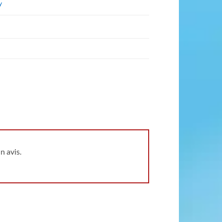
y
n avis.