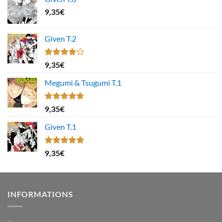
9,35
€
Given T.2
Note
9,35
€
4.00
sur
5
Megumi & Tsugumi T.1
Note
4.67
9,35
€
sur 5
Given T.1
Note
5.00
9,35
€
sur 5
INFORMATIONS