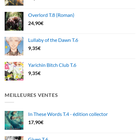
Overlord T.8 (Roman)
24,90
€
Lullaby of the Dawn T.6
9,35
€
Yarichin Bitch Club T.6
9,35
€
MEILLEURES VENTES
In These Words T.4 - édition collector
17,90
€
Given T.6