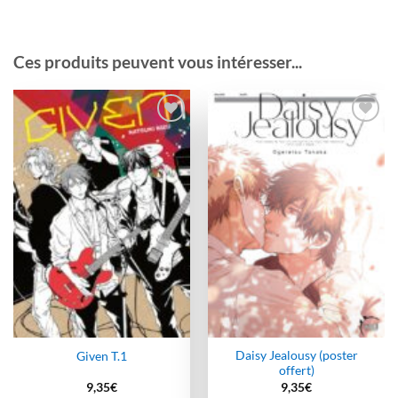
Ces produits peuvent vous intéresser...
Ajouter
Ajouter
à la
à la
wishlist
wishlist
Daisy Jealousy (poster
Given T.1
offert)
9,35
€
9,35
€