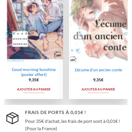
à la
à la
wishlist
wishlist
Good morning Sunshine
L’écume d’un ancien conte
(poster offert)
9,35
€
9,35
€
AJOUTER AU PANIER
AJOUTER AU PANIER
FRAIS DE PORTS À 0,01€ !
Pour 35€ d'achat, les frais de port sont à 0,01€ !
(Pour la France)