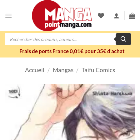
Passer
au
contenu
Recherche
de
produits
Frais de ports France 0,01€ pour 35€ d'achat
Accueil
/
Mangas
/
Taifu Comics
Ajouter
à la
wishlist