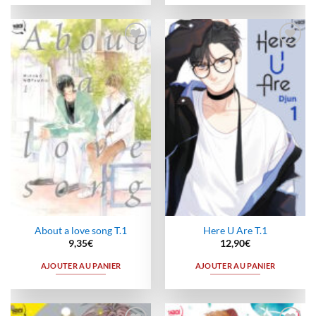
Ajouter
Ajouter
à la
à la
wishlist
wishlist
About a love song T.1
Here U Are T.1
9,35
€
12,90
€
AJOUTER AU PANIER
AJOUTER AU PANIER