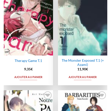
à la
à la
wishlist
wishlist
The Monster Exposed T.1 (+
Therapy Game T.1
Azami)
9,35
€
11,90
€
AJOUTER AU PANIER
AJOUTER AU PANIER
Ajouter
Ajouter
à la
à la
wishlist
wishlist