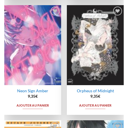
Ajouter
Ajouter
à la
à la
wishlist
wishlist
Neon Sign Amber
Orpheus of Midnight
9,35
€
9,35
€
AJOUTER AU PANIER
AJOUTER AU PANIER