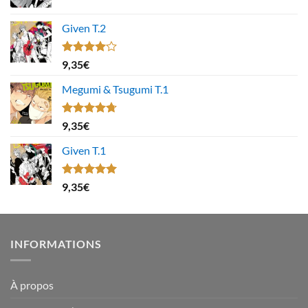
Given T.2
Note
9,35
€
4.00
sur
5
Megumi & Tsugumi T.1
Note
4.67
9,35
€
sur 5
Given T.1
Note
5.00
9,35
€
sur 5
INFORMATIONS
À propos