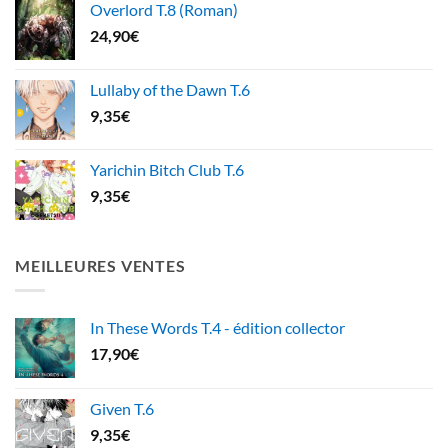
Overlord T.8 (Roman)
24,90
€
Lullaby of the Dawn T.6
9,35
€
Yarichin Bitch Club T.6
9,35
€
MEILLEURES VENTES
In These Words T.4 - édition collector
17,90
€
Given T.6
9,35
€