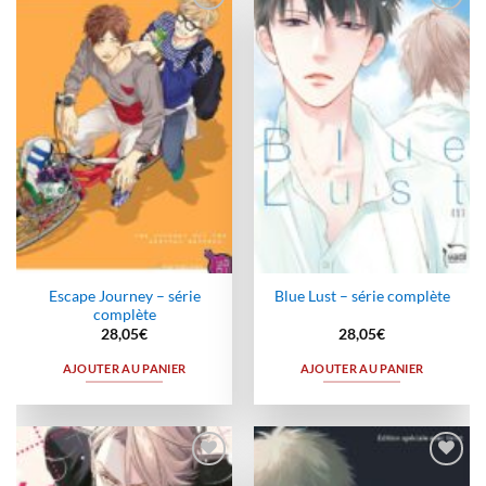
Ajouter
Ajouter
à la
à la
wishlist
wishlist
Escape Journey – série
Blue Lust – série complète
complète
28,05
€
28,05
€
AJOUTER AU PANIER
AJOUTER AU PANIER
Ajouter
Ajouter