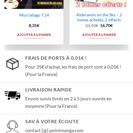
Alderamin on the Sky – 2
Murciélago T.14
tomes achetés, 2 offerts
Le
Le
8,35
€
33,40
€
16,70
€
prix
prix
initial
actuel
AJOUTER AU PANIER
AJOUTER AU PANIER
était :
est :
33,40€.
16,70€.
FRAIS DE PORTS À 0,01€ !
Pour 35€ d'achat, les frais de port sont à 0,01€ !
(Pour la France)
LIVRAISON RAPIDE
Envois suivis livrés en 2 à 5 jours ouvrés en
moyenne (Pour la France)
SAV À VOTRE ÉCOUTE
contact [@] pointmanga.com