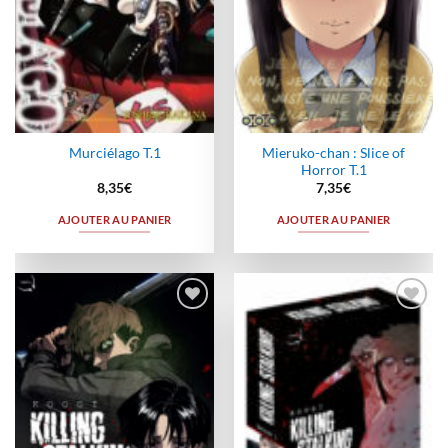
Mieruko-chan : Slice of
Murciélago T.1
Horror T.1
8,35
€
7,35
€
AJOUTER AU PANIER
AJOUTER AU PANIER
Ajouter
Ajouter
à la
à la
wishlist
wishlist