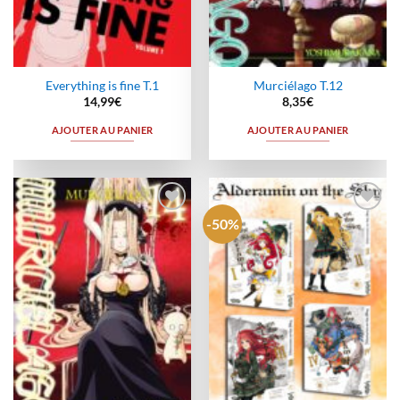
Everything is fine T.1
Murciélago T.12
14,99
€
8,35
€
AJOUTER AU PANIER
AJOUTER AU PANIER
-50%
Ajouter
Ajouter
à la
à la
wishlist
wishlist