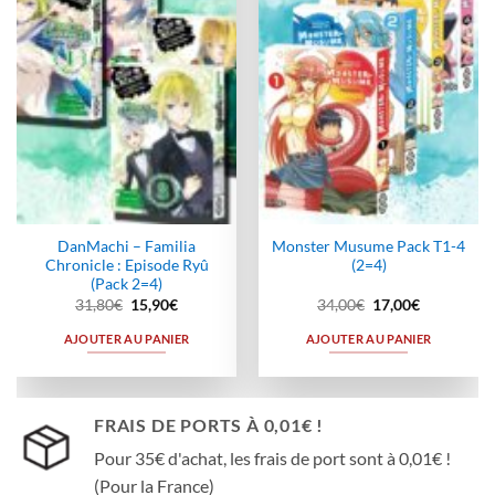
wishlist
wishlist
DanMachi – Familia
Monster Musume Pack T1-4
Chronicle : Episode Ryû
(2=4)
(Pack 2=4)
Le
Le
Le
Le
31,80
€
15,90
€
34,00
€
17,00
€
prix
prix
prix
prix
initial
actuel
initial
actuel
AJOUTER AU PANIER
AJOUTER AU PANIER
était :
est :
était :
est :
31,80€.
15,90€.
34,00€.
17,00€.
FRAIS DE PORTS À 0,01€ !
Pour 35€ d'achat, les frais de port sont à 0,01€ !
(Pour la France)