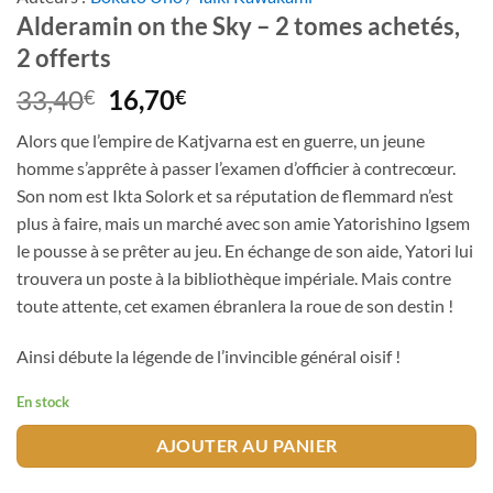
Alderamin on the Sky – 2 tomes achetés,
2 offerts
Le
Le
33,40
16,70
€
€
prix
prix
Alors que l’empire de Katjvarna est en guerre, un jeune
initial
actuel
homme s’apprête à passer l’examen d’officier à contrecœur.
était :
est :
Son nom est Ikta Solork et sa réputation de flemmard n’est
33,40€.
16,70€.
plus à faire, mais un marché avec son amie Yatorishino Igsem
le pousse à se prêter au jeu. En échange de son aide, Yatori lui
trouvera un poste à la bibliothèque impériale. Mais contre
toute attente, cet examen ébranlera la roue de son destin !
Ainsi débute la légende de l’invincible général oisif !
En stock
AJOUTER AU PANIER