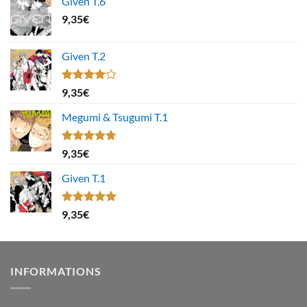
Given T.6
9,35
€
Given T.2
Note
9,35
€
4.00
sur
5
Megumi & Tsugumi T.1
Note
4.67
9,35
€
sur 5
Given T.1
Note
5.00
9,35
€
sur 5
INFORMATIONS