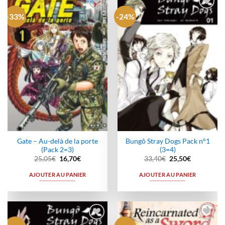
-33%
-24%
Ajouter
Ajouter
à la
à la
wishlist
wishlist
Gate – Au-delà de la porte
Bungô Stray Dogs Pack n°1
(Pack 2=3)
(3=4)
Le
Le
Le
Le
25,05
€
16,70
€
33,40
€
25,50
€
prix
prix
prix
prix
initial
actuel
initial
actuel
AJOUTER AU PANIER
AJOUTER AU PANIER
était :
est :
était :
est :
25,05€.
16,70€.
33,40€.
25,50€.