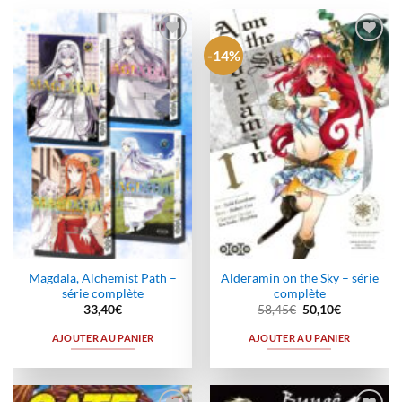
-14%
Ajouter
Ajouter
à la
à la
wishlist
wishlist
Magdala, Alchemist Path –
Alderamin on the Sky – série
série complète
complète
Le
Le
33,40
€
58,45
€
50,10
€
prix
prix
initial
actuel
AJOUTER AU PANIER
AJOUTER AU PANIER
était :
est :
58,45€.
50,10€.