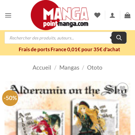
Passer
au
contenu
Recherche
de
produits
Frais de ports France 0,01€ pour 35€ d'achat
Accueil
/
Mangas
/
Ototo
-50%
Ajouter
à la
wishlist