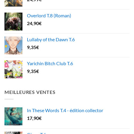
Overlord T.8 (Roman)
24,90
€
Lullaby of the Dawn T.6
9,35
€
Yarichin Bitch Club T.6
9,35
€
MEILLEURES VENTES
In These Words T.4 - édition collector
17,90
€