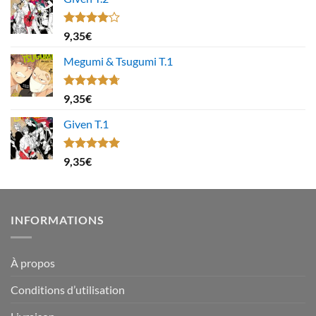
Note
9,35
€
4.00
sur
5
Megumi & Tsugumi T.1
Note
4.67
9,35
€
sur 5
Given T.1
Note
5.00
9,35
€
sur 5
INFORMATIONS
À propos
Conditions d’utilisation