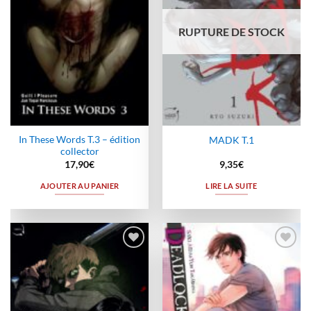
RUPTURE DE STOCK
In These Words T.3 – édition
MADK T.1
collector
17,90
€
9,35
€
AJOUTER AU PANIER
LIRE LA SUITE
Ajouter
Ajouter
à la
à la
wishlist
wishlist