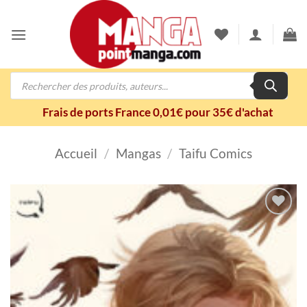
Passer
au
contenu
Recherche
de
produits
Frais de ports France 0,01€ pour 35€ d'achat
Accueil
/
Mangas
/
Taifu Comics
Ajouter
à la
wishlist