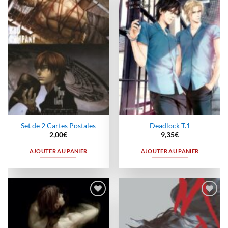
à la
à la
wishlist
wishlist
Set de 2 Cartes Postales
Deadlock T.1
2,00
€
9,35
€
AJOUTER AU PANIER
AJOUTER AU PANIER
Ajouter
Ajouter
à la
à la
wishlist
wishlist