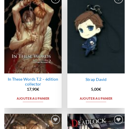
Ajouter
Ajouter
à la
à la
wishlist
wishlist
In These Words T.2 – édition
Strap David
collector
17,90
€
5,00
€
AJOUTER AU PANIER
AJOUTER AU PANIER
Ajouter
Ajouter