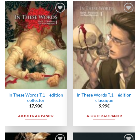
Ajouter
Ajouter
à la
à la
wishlist
wishlist
In These Words T.1 – édition
In These Words T.1 – édition
collector
classique
17,90
€
9,99
€
AJOUTER AU PANIER
AJOUTER AU PANIER