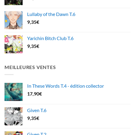
Lullaby of the Dawn T.6
9,35
€
Yarichin Bitch Club T.6
9,35
€
MEILLEURES VENTES
In These Words T.4 - édition collector
17,90
€
Given T.6
9,35
€
Given T.2