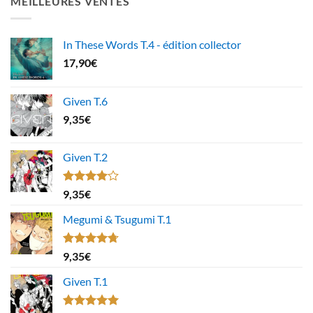
MEILLEURES VENTES
In These Words T.4 - édition collector
17,90
€
Given T.6
9,35
€
Given T.2
Note
9,35
€
4.00
sur
5
Megumi & Tsugumi T.1
Note
4.67
9,35
€
sur 5
Given T.1