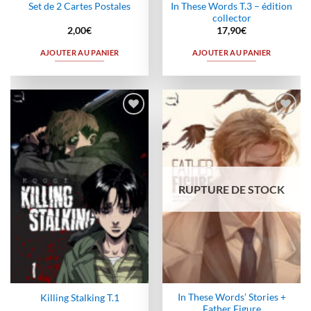
In These Words T.3 – édition
Set de 2 Cartes Postales
collector
2,00
€
17,90
€
AJOUTER AU PANIER
AJOUTER AU PANIER
Ajouter
Ajouter
à la
à la
wishlist
wishlist
RUPTURE DE STOCK
In These Words’ Stories +
Killing Stalking T.1
Father Figure