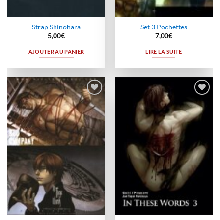
Strap Shinohara
Set 3 Pochettes
5,00
€
7,00
€
AJOUTER AU PANIER
LIRE LA SUITE
Ajouter
Ajouter
à la
à la
wishlist
wishlist