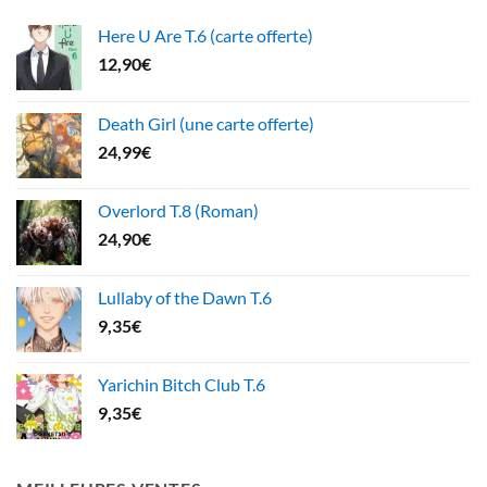
Here U Are T.6 (carte offerte)
12,90
€
Death Girl (une carte offerte)
24,99
€
Overlord T.8 (Roman)
24,90
€
Lullaby of the Dawn T.6
9,35
€
Yarichin Bitch Club T.6
9,35
€