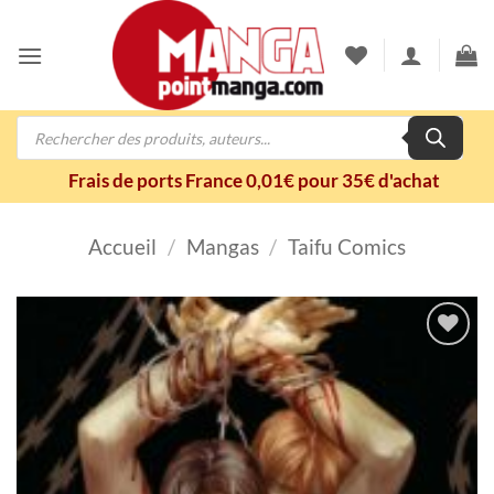
Passer
au
contenu
Recherche
de
produits
Frais de ports France 0,01€ pour 35€ d'achat
Accueil
/
Mangas
/
Taifu Comics
Ajouter
à la
wishlist