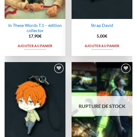
In These Words T.1 – édition
Strap David
collector
17,90
€
5,00
€
AJOUTER AU PANIER
AJOUTER AU PANIER
Ajouter
Ajouter
à la
à la
wishlist
wishlist
RUPTURE DE STOCK