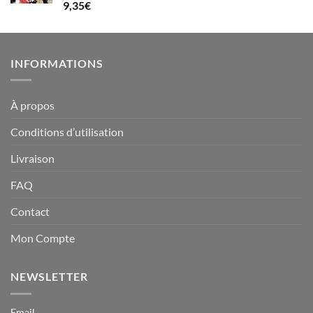
Note
5.00
9,35
€
sur 5
INFORMATIONS
À propos
Conditions d’utilisation
Livraison
FAQ
Contact
Mon Compte
NEWSLETTER
Email