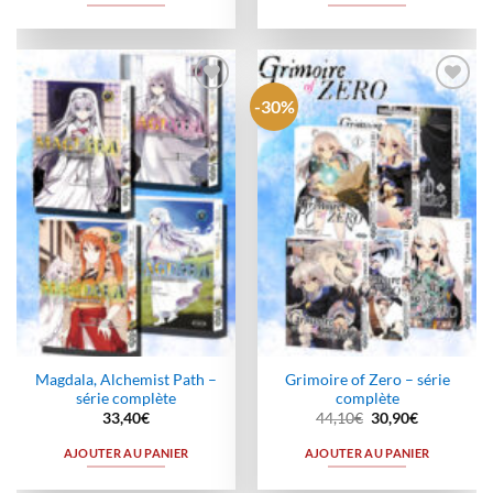
-30%
Ajouter
Ajouter
à la
à la
wishlist
wishlist
Magdala, Alchemist Path –
Grimoire of Zero – série
série complète
complète
Le
Le
33,40
€
44,10
€
30,90
€
prix
prix
initial
actuel
AJOUTER AU PANIER
AJOUTER AU PANIER
était :
est :
44,10€.
30,90€.