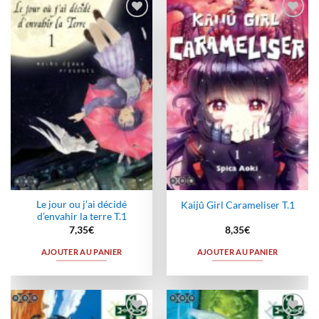
Ajouter
Ajouter
à la
à la
wishlist
wishlist
Le jour ou j’ai décidé
Kaijû Girl Carameliser T.1
d’envahir la terre T.1
7,35
€
8,35
€
AJOUTER AU PANIER
AJOUTER AU PANIER