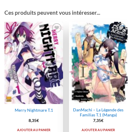
Ces produits peuvent vous intéresser...
Ajouter
Ajouter
à la
à la
wishlist
wishlist
DanMachi – La Légende des
Merry Nightmare T.1
Familias T.1 (Manga)
8,35
€
7,35
€
AJOUTER AU PANIER
AJOUTER AU PANIER