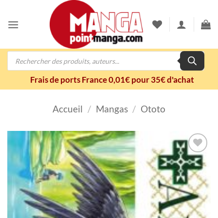
Passer
au
contenu
Recherche
de
produits
Frais de ports France 0,01€ pour 35€ d'achat
Accueil
/
Mangas
/
Ototo
Ajouter
à la
wishlist