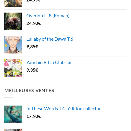
Overlord T.8 (Roman)
24,90
€
Lullaby of the Dawn T.6
9,35
€
Yarichin Bitch Club T.6
9,35
€
MEILLEURES VENTES
In These Words T.4 - édition collector
17,90
€