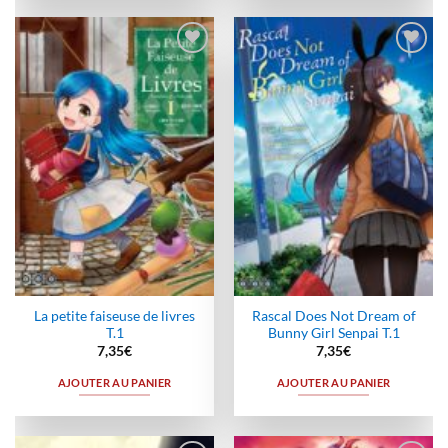
Ajouter
Ajouter
à la
à la
wishlist
wishlist
La petite faiseuse de livres
Rascal Does Not Dream of
T.1
Bunny Girl Senpai T.1
7,35
€
7,35
€
AJOUTER AU PANIER
AJOUTER AU PANIER