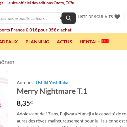
 - Le site officiel des éditions Ototo, Taïfu
LISTE DE SOUHAITS
 ports France 0,01€ pour 35€ d'achat
CADEAUX
PLANNING
ACTUS
HENTAI
hônen
Auteurs :
Ushiki Yoshitaka
Merry Nightmare T.1
ter
a
ist
8,35
€
Adolescent de 17 ans, Fujiwara Yumeji a la capacité de c
auras des rêves. malheureusement pour lui, la sienne est