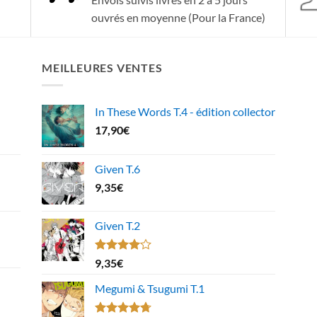
ouvrés en moyenne (Pour la France)
MEILLEURES VENTES
In These Words T.4 - édition collector
17,90
€
Given T.6
9,35
€
Given T.2
Note
9,35
€
4.00
sur
5
Megumi & Tsugumi T.1