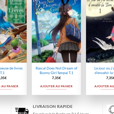
Ajouter
Ajouter
à la
à la
wishlist
wishlist
iseuse de livres
Rascal Does Not Dream of
Le jour ou j’
T.1
Bunny Girl Senpai T.1
d’envahir la 
,35
€
7,35
€
7,35
 AU PANIER
AJOUTER AU PANIER
AJOUTER AU
LIVRAISON RAPIDE
Envois suivis livrés en 2 à 5 jours