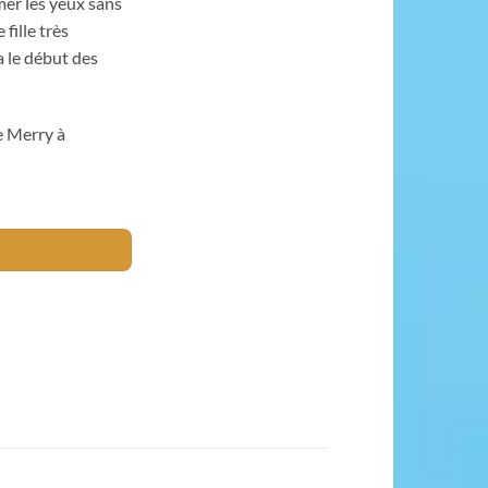
mer les yeux sans
fille très
 le début des
ne Merry à