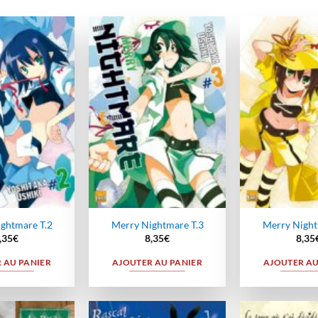
Ajouter
Ajouter
à la
à la
wishlist
wishlist
ghtmare T.2
Merry Nightmare T.3
Merry Night
,35
€
8,35
€
8,35
 AU PANIER
AJOUTER AU PANIER
AJOUTER AU