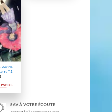
Ajouter
à la
wishlist
ai décidé
terre T.1
€
 PANIER
SAV À VOTRE ÉCOUTE
contact [@] pointmanga.com