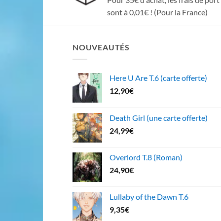
sont à 0,01€ ! (Pour la France)
NOUVEAUTÉS
Here U Are T.6 (carte offerte)
12,90
€
Death Girl (une carte offerte)
24,99
€
Overlord T.8 (Roman)
24,90
€
Lullaby of the Dawn T.6
9,35
€