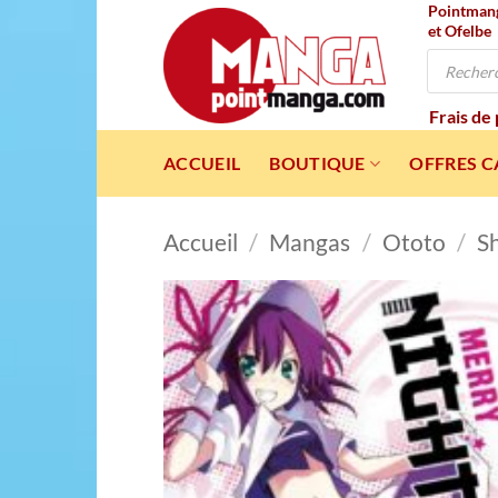
Pointmanga
Passer
et Ofelbe
au
Recherche
contenu
de
produits
Frais de
ACCUEIL
BOUTIQUE
OFFRES 
Accueil
/
Mangas
/
Ototo
/
S
Ajou
à l
wishl