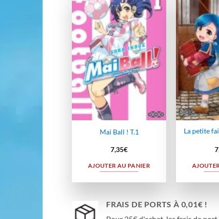
Ajouter
à la
wishlist
La petite fa
Mai Ball ! T.1
7,35
€
7
AJOUTER AU PANIER
AJOUTER
FRAIS DE PORTS À 0,01€ !
Pour 35€ d'achat, les frais de port