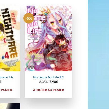
-5%
Ajouter
Ajouter
à la
à la
wishlist
wishlist
mare T.4
No Game No Life T.1
Le
Le
€
8,35
€
7,90
€
prix
prix
initial
actuel
 PANIER
AJOUTER AU PANIER
était :
est :
8,35€.
7,90€.