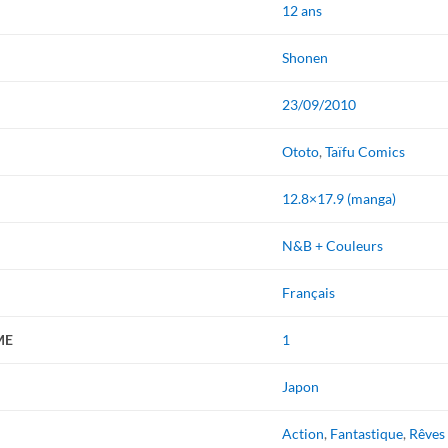
12 ans
Shonen
23/09/2010
Ototo
,
Taïfu Comics
12.8×17.9 (manga)
N&B + Couleurs
Français
ME
1
Japon
Action
,
Fantastique
,
Rêves