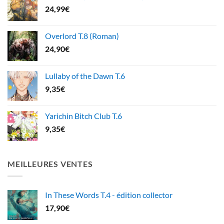
24,99
€
Overlord T.8 (Roman)
24,90
€
Lullaby of the Dawn T.6
9,35
€
Yarichin Bitch Club T.6
9,35
€
MEILLEURES VENTES
In These Words T.4 - édition collector
17,90
€