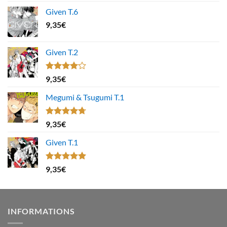
Given T.6
9,35
€
Given T.2
Note
9,35
€
4.00
sur
5
Megumi & Tsugumi T.1
Note
4.67
9,35
€
sur 5
Given T.1
Note
5.00
9,35
€
sur 5
INFORMATIONS