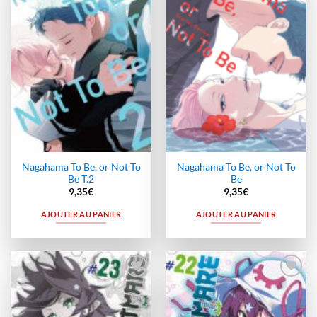
à la
à la
wishlist
wishlist
Nagahama To Be, or Not To
Nagahama To Be, or Not To
Be T.2
Be
9,35
€
9,35
€
AJOUTER AU PANIER
AJOUTER AU PANIER
Ajouter
Ajouter
à la
à la
wishlist
wishlist