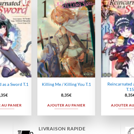
Ajouter
Ajouter
à la
à la
wishlist
wishlist
Reincarnated 
 as a Sword T.1
Killing Me / Killing You T.1
T.15
,35
€
8,35
€
8,35
 AU PANIER
AJOUTER AU PANIER
AJOUTER AU
LIVRAISON RAPIDE