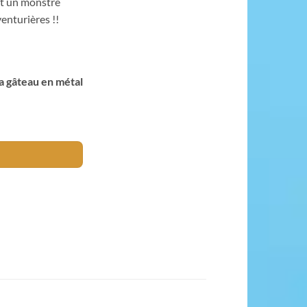
nt un monstre
enturières !!
pa gâteau en métal