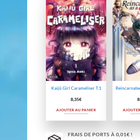
Ajouter
à la
wishlist
Kaijû Girl Carameliser T.1
Reincarnated
8,35
€
8
AJOUTER AU PANIER
AJOUTER
FRAIS DE PORTS À 0,01€ !