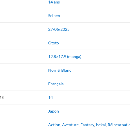
14 ans
Seinen
27/06/2025
Ototo
12.8×17.9 (manga)
Noir & Blanc
Français
ME
14
Japon
Action
,
Aventure
,
Fantasy
,
Isekai
,
Réincarnati