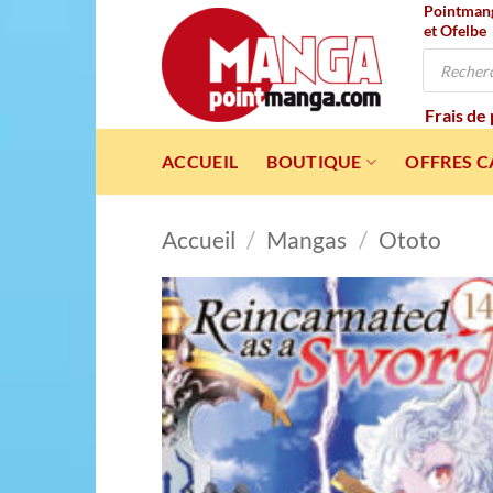
Pointmanga
Passer
et Ofelbe
au
Recherche
contenu
de
produits
Frais de
ACCUEIL
BOUTIQUE
OFFRES 
Accueil
/
Mangas
/
Ototo
Ajou
à l
wishl