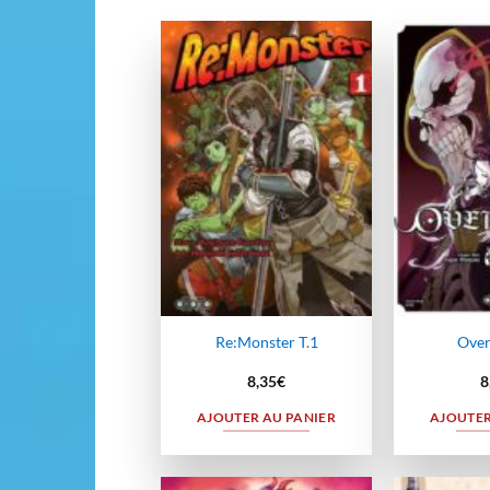
Ajouter
à la
wishlist
Re:Monster T.1
Over
8,35
€
8
AJOUTER AU PANIER
AJOUTER