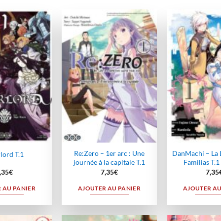
Ajouter
Ajouter
à la
à la
wishlist
wishlist
Re:Zero – 1er arc : Une
DanMachi – La 
lord T.1
journée à la capitale T.1
Familias T.1
,35
€
7,35
€
7,35
 AU PANIER
AJOUTER AU PANIER
AJOUTER AU