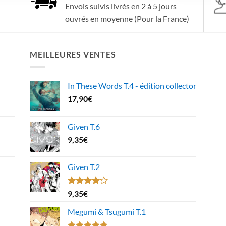
Envois suivis livrés en 2 à 5 jours
ouvrés en moyenne (Pour la France)
MEILLEURES VENTES
In These Words T.4 - édition collector
17,90
€
Given T.6
9,35
€
Given T.2
Note
9,35
€
4.00
sur
5
Megumi & Tsugumi T.1