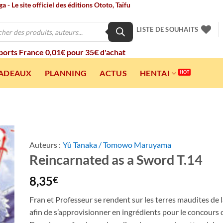
 - Le site officiel des éditions Ototo, Taïfu
LISTE DE SOUHAITS
 ports France 0,01€ pour 35€ d'achat
CADEAUX
PLANNING
ACTUS
HENTAI
Auteurs :
Yû Tanaka / Tomowo Maruyama
Reincarnated as a Sword T.14
ter
a
ist
8,35
€
Fran et Professeur se rendent sur les terres maudites de l
afin de s’approvisionner en ingrédients pour le concours d