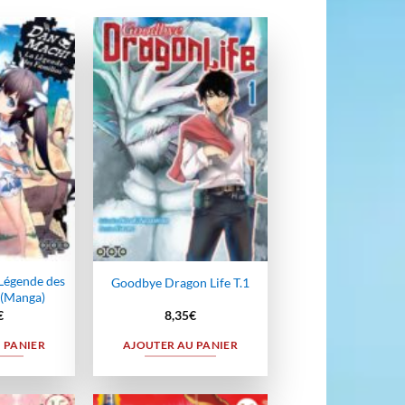
Ajouter
Ajouter
à la
à la
wishlist
wishlist
Légende des
Goodbye Dragon Life T.1
 (Manga)
€
8,35
€
 PANIER
AJOUTER AU PANIER