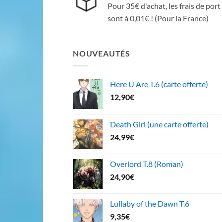
Pour 35€ d'achat, les frais de port
sont à 0,01€ ! (Pour la France)
NOUVEAUTÉS
Here U Are T.6 (carte offerte)
12,90
€
Death Girl (une carte offerte)
24,99
€
Overlord T.8 (Roman)
24,90
€
Lullaby of the Dawn T.6
9,35
€