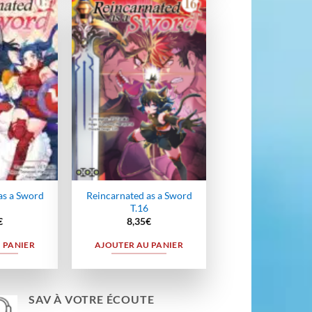
Ajouter
Ajouter
à la
à la
wishlist
wishlist
as a Sword
Reincarnated as a Sword
T.16
€
8,35
€
 PANIER
AJOUTER AU PANIER
SAV À VOTRE ÉCOUTE