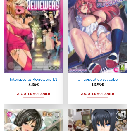
Ajouter
Ajouter
à la
à la
wishlist
wishlist
Interspecies Reviewers T.1
Un appétit de succube
8,35
€
13,99
€
AJOUTER AU PANIER
AJOUTER AU PANIER
Ajouter
Ajouter
à la
à la