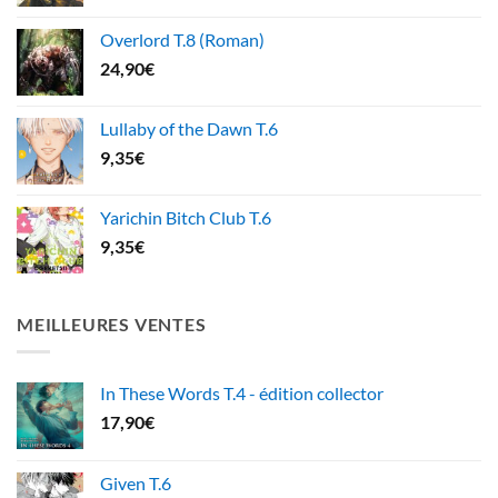
Overlord T.8 (Roman)
24,90
€
Lullaby of the Dawn T.6
9,35
€
Yarichin Bitch Club T.6
9,35
€
MEILLEURES VENTES
In These Words T.4 - édition collector
17,90
€
Given T.6