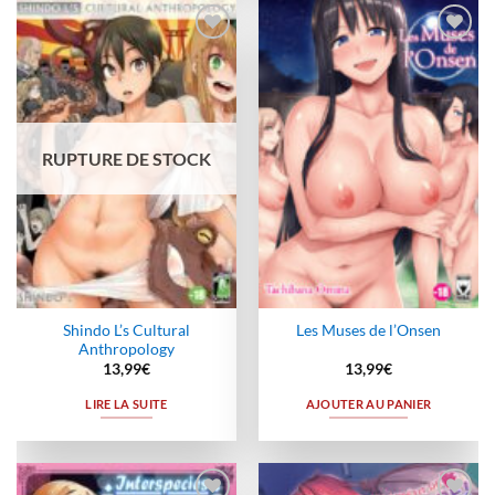
Ajouter
Ajouter
à la
à la
wishlist
wishlist
RUPTURE DE STOCK
Shindo L’s Cultural
Les Muses de l’Onsen
Anthropology
13,99
€
13,99
€
LIRE LA SUITE
AJOUTER AU PANIER