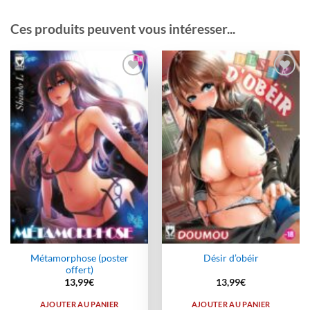
Ces produits peuvent vous intéresser...
Ajouter
Ajouter
à la
à la
wishlist
wishlist
Métamorphose (poster
Désir d’obéir
offert)
13,99
€
13,99
€
AJOUTER AU PANIER
AJOUTER AU PANIER