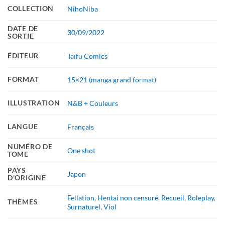
COLLECTION
NihoNiba
DATE DE
30/09/2022
SORTIE
ÉDITEUR
Taïfu Comics
FORMAT
15×21 (manga grand format)
ILLUSTRATION
N&B + Couleurs
LANGUE
Français
NUMÉRO DE
One shot
TOME
PAYS
Japon
D'ORIGINE
Fellation
,
Hentai non censuré
,
Recueil
,
Roleplay
,
THÈMES
Surnaturel
,
Viol