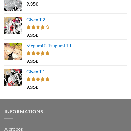
9,35
€
Given T.2
Note
9,35
€
4.00
sur
5
Megumi & Tsugumi T.1
Note
4.67
9,35
€
sur 5
Given T.1
Note
5.00
9,35
€
sur 5
INFORMATIONS
À propos