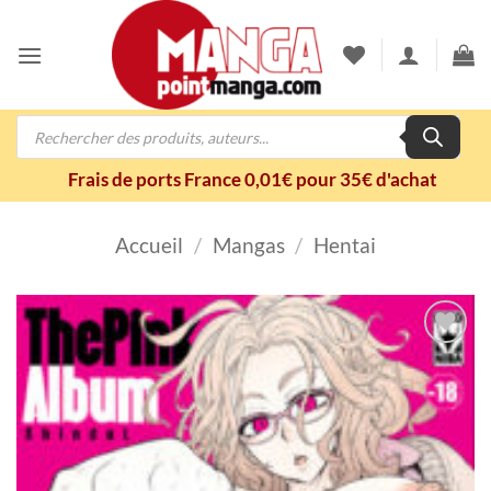
Passer
au
contenu
Recherche
de
produits
Frais de ports France 0,01€ pour 35€ d'achat
Accueil
/
Mangas
/
Hentai
Ajouter
à la
wishlist