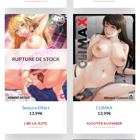
Ajouter
Ajouter
à la
à la
wishlist
wishlist
RUPTURE DE STOCK
Sexture Effect
CLIMAX
13,99
€
13,99
€
LIRE LA SUITE
AJOUTER AU PANIER