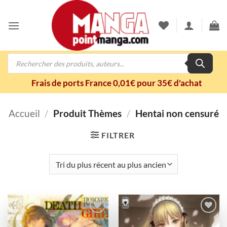
Passer
au
contenu
Recherche
de
produits
Frais de ports France 0,01€ pour 35€ d'achat
Accueil
/
Produit Thèmes
/
Hentai non censuré
FILTRER
Ajouter
Ajouter