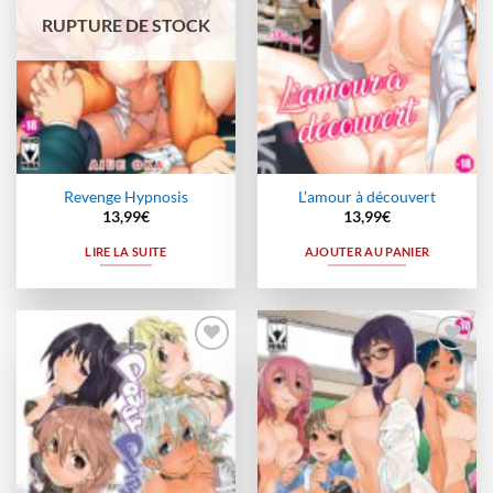
RUPTURE DE STOCK
Revenge Hypnosis
L’amour à découvert
13,99
€
13,99
€
LIRE LA SUITE
AJOUTER AU PANIER
Ajouter
Ajouter
à la
à la
wishlist
wishlist