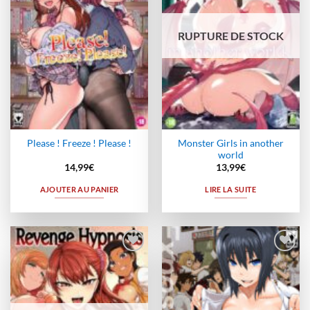
RUPTURE DE STOCK
Monster Girls in another
Please ! Freeze ! Please !
world
14,99
€
13,99
€
AJOUTER AU PANIER
LIRE LA SUITE
Ajouter
Ajouter
à la
à la
wishlist
wishlist