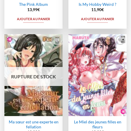
The Pink Album
Is My Hobby Weird ?
13,99
€
11,90
€
AJOUTER AU PANIER
AJOUTER AU PANIER
Ajouter
Ajouter
à la
à la
wishlist
wishlist
RUPTURE DE STOCK
Ma sœur est une experte en
Le Miel des jeunes filles en
fellation
fleurs