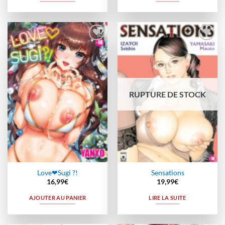
Ajouter
Ajouter
à la
à la
wishlist
wishlist
RUPTURE DE STOCK
Love❤Sugi ?!
Sensations
16,99
€
19,99
€
AJOUTER AU PANIER
LIRE LA SUITE