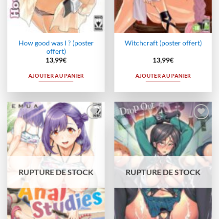
How good was I ? (poster
Witchcraft (poster offert)
offert)
13,99
€
13,99
€
AJOUTER AU PANIER
AJOUTER AU PANIER
Ajouter
Ajouter
à la
à la
wishlist
wishlist
RUPTURE DE STOCK
RUPTURE DE STOCK