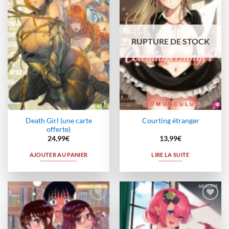
à la
à la
wishlist
wishlist
RUPTURE DE STOCK
Death Girl (une carte
Courting étranger
offerte)
24,99
€
13,99
€
AJOUTER AU PANIER
LIRE LA SUITE
Ajouter
Ajouter
à la
à la
wishlist
wishlist