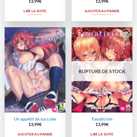
13,99
€
13,99
€
LIRE LA SUITE
AJOUTER AU PANIER
Ajouter
Ajouter
à la
à la
wishlist
wishlist
RUPTURE DE STOCK
Un appétit de succube
Fanaticism
13,99
€
13,99
€
AJOUTER AU PANIER
LIRE LA SUITE