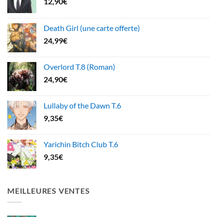
12,90
€
Death Girl (une carte offerte)
24,99
€
Overlord T.8 (Roman)
24,90
€
Lullaby of the Dawn T.6
9,35
€
Yarichin Bitch Club T.6
9,35
€
MEILLEURES VENTES