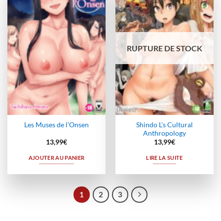
Ajouter
Ajouter
à la
à la
wishlist
wishlist
RUPTURE DE STOCK
Shindo L’s Cultural
Les Muses de l’Onsen
Anthropology
13,99
€
13,99
€
AJOUTER AU PANIER
LIRE LA SUITE
1
2
3