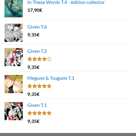
In These Words T.4 - édition collector
17,90
€
Given T.6
9,35
€
Given T.2
Note
9,35
€
4.00
sur
5
Megumi & Tsugumi T.1
Note
4.67
9,35
€
sur 5
Given T.1
Note
5.00
9,35
€
sur 5