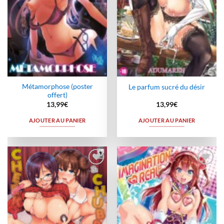
Métamorphose (poster
Le parfum sucré du désir
offert)
13,99
€
13,99
€
AJOUTER AU PANIER
AJOUTER AU PANIER
Ajouter
Ajouter
à la
à la
wishlist
wishlist