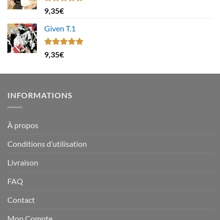
Note
4.67
9,35
€
sur 5
Given T.1
Note
5.00
9,35
€
sur 5
INFORMATIONS
À propos
Conditions d’utilisation
Livraison
FAQ
Contact
Mon Compte