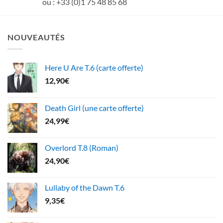
ou : +33 (0)1 75 48 85 68
NOUVEAUTÉS
Here U Are T.6 (carte offerte)
12,90
€
Death Girl (une carte offerte)
24,99
€
Overlord T.8 (Roman)
24,90
€
Lullaby of the Dawn T.6
9,35
€