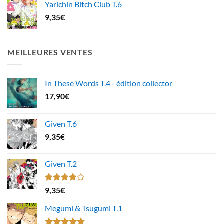
Yarichin Bitch Club T.6
9,35
€
MEILLEURES VENTES
In These Words T.4 - édition collector
17,90
€
Given T.6
9,35
€
Given T.2
Note
9,35
€
4.00
sur
5
Megumi & Tsugumi T.1