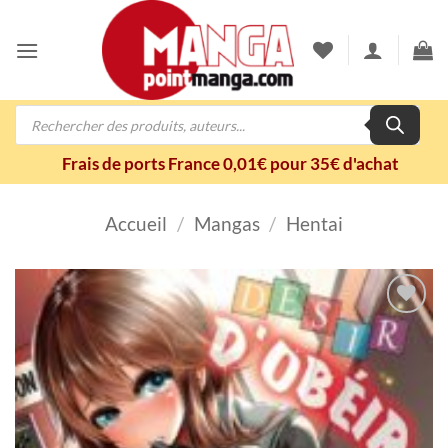
Passer
au
contenu
Recherche
de
produits
Frais de ports France 0,01€ pour 35€ d'achat
Accueil
/
Mangas
/
Hentai
Ajouter
à la
wishlist