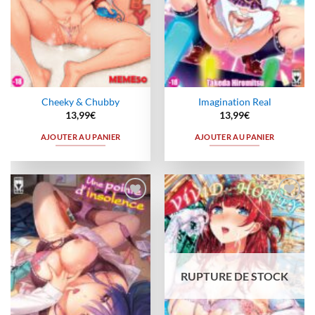
Cheeky & Chubby
Imagination Real
13,99
€
13,99
€
AJOUTER AU PANIER
AJOUTER AU PANIER
Ajouter
Ajouter
à la
à la
wishlist
wishlist
RUPTURE DE STOCK