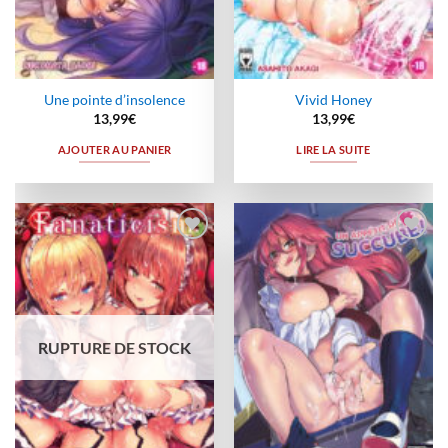
Une pointe d’insolence
Vivid Honey
13,99
€
13,99
€
AJOUTER AU PANIER
LIRE LA SUITE
Ajouter
Ajouter
à la
à la
wishlist
wishlist
RUPTURE DE STOCK