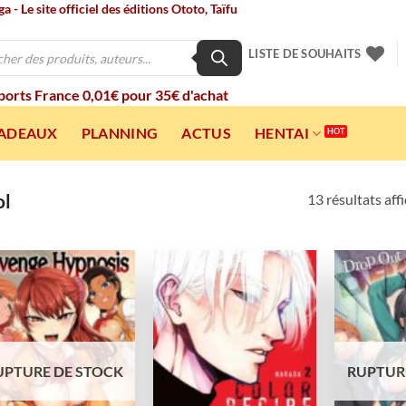
 - Le site officiel des éditions Ototo, Taïfu
LISTE DE SOUHAITS
 ports France 0,01€ pour 35€ d'achat
CADEAUX
PLANNING
ACTUS
HENTAI
ol
13 résultats aff
Ajouter
Ajouter
à la
à la
wishlist
wishlist
UPTURE DE STOCK
RUPTUR