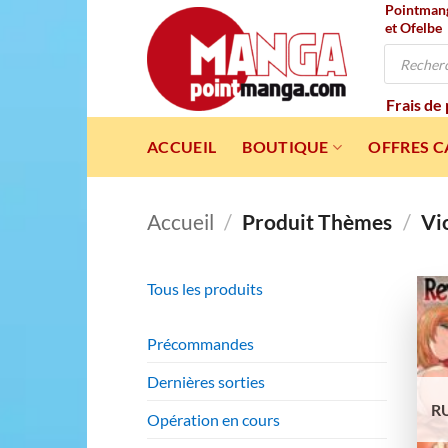
Pointmanga
Passer
et Ofelbe
au
Recherche
contenu
de
produits
Frais de
ACCUEIL
BOUTIQUE
OFFRES 
Accueil
/
Produit Thèmes
/
Vi
Tous les produits
Précommandes
Dernières sorties
R
Opération en cours