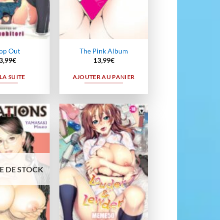
op Out
The Pink Album
3,99
€
13,99
€
 LA SUITE
AJOUTER AU PANIER
Ajouter
Ajouter
à la
à la
wishlist
wishlist
E DE STOCK