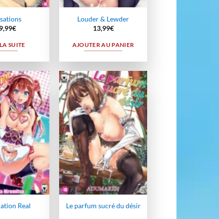
sations
Louder & Lewder
9,99
€
13,99
€
 LA SUITE
AJOUTER AU PANIER
Ajouter
Ajouter
à la
à la
wishlist
wishlist
ation Real
Le parfum sucré du désir