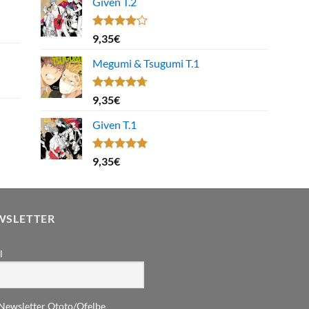
Given T.2
Note
9,35
€
4.00
sur
5
Megumi & Tsugumi T.1
Note
4.67
9,35
€
sur 5
Given T.1
Note
5.00
9,35
€
sur 5
WSLETTER
l
Newsletter Ototo/Ofelbe