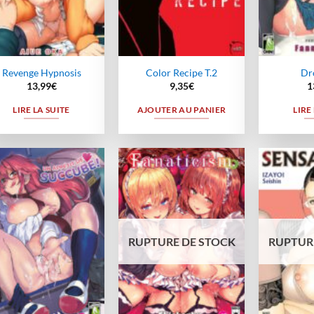
Revenge Hypnosis
Color Recipe T.2
Dr
13,99
€
9,35
€
1
LIRE LA SUITE
AJOUTER AU PANIER
LIRE
Ajouter
Ajouter
à la
à la
wishlist
wishlist
RUPTURE DE STOCK
RUPTUR