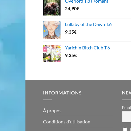
Overlord T.8 (Roman)
24,90
€
Lullaby of the Dawn T.6
9,35
€
Yarichin Bitch Club T.6
9,35
€
INFORMATIONS
NE
Emai
À propos
Conditions d’utilisation