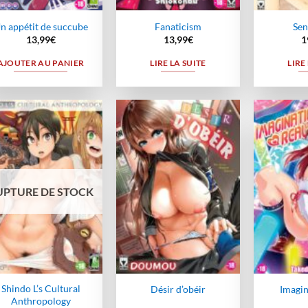
n appétit de succube
Fanaticism
Sen
13,99
€
13,99
€
1
AJOUTER AU PANIER
LIRE LA SUITE
LIRE
Ajouter
Ajouter
à la
à la
wishlist
wishlist
UPTURE DE STOCK
Shindo L’s Cultural
Désir d’obéir
Imagin
Anthropology