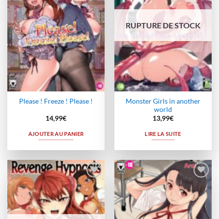
RUPTURE DE STOCK
Monster Girls in another
Please ! Freeze ! Please !
world
14,99
€
13,99
€
AJOUTER AU PANIER
LIRE LA SUITE
Ajouter
Ajouter
à la
à la
wishlist
wishlist