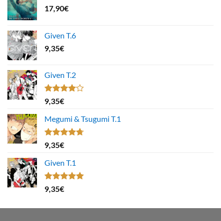
17,90
€
Given T.6
9,35
€
Given T.2
Note
9,35
€
4.00
sur
5
Megumi & Tsugumi T.1
Note
4.67
9,35
€
sur 5
Given T.1
Note
5.00
9,35
€
sur 5