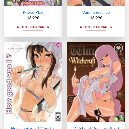
Power Play
Vanilla Essence
13,99
€
13,99
€
AJOUTER AU PANIER
AJOUTER AU PANIER
Ajouter
Ajouter
à la
à la
wishlist
wishlist
How good was I ? (poster
Witchcraft (poster offert)