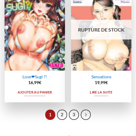
Ajouter
Ajouter
à la
à la
wishlist
wishlist
RUPTURE DE STOCK
Love❤Sugi ?!
Sensations
16,99
€
19,99
€
AJOUTER AU PANIER
LIRE LA SUITE
1
2
3