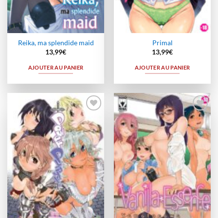
Reika, ma splendide maid
Primal
13,99
€
13,99
€
AJOUTER AU PANIER
AJOUTER AU PANIER
Ajouter
Ajouter
à la
à la
wishlist
wishlist