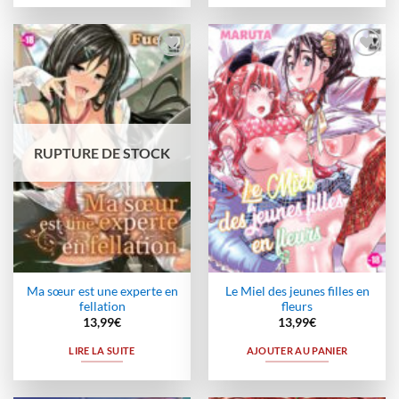
Ajouter
Ajouter
à la
à la
wishlist
wishlist
RUPTURE DE STOCK
Ma sœur est une experte en
Le Miel des jeunes filles en
fellation
fleurs
13,99
€
13,99
€
LIRE LA SUITE
AJOUTER AU PANIER