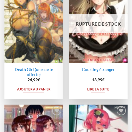
à la
à la
wishlist
wishlist
RUPTURE DE STOCK
Death Girl (une carte
Courting étranger
offerte)
24,99
€
13,99
€
AJOUTER AU PANIER
LIRE LA SUITE
Ajouter
Ajouter
à la
à la
wishlist
wishlist