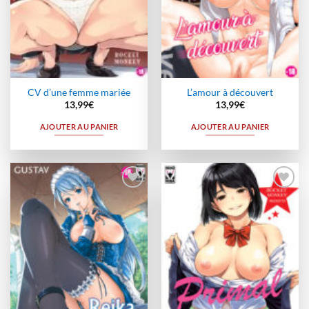
CV d’une femme mariée
L’amour à découvert
13,99
€
13,99
€
AJOUTER AU PANIER
AJOUTER AU PANIER
Ajouter
Ajouter
à la
à la
wishlist
wishlist