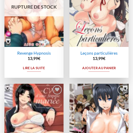
RUPTURE DE STOCK
Revenge Hypnosis
Leçons particulières
13,99
€
13,99
€
LIRE LA SUITE
AJOUTER AU PANIER
Ajouter
Ajouter
à la
à la
wishlist
wishlist