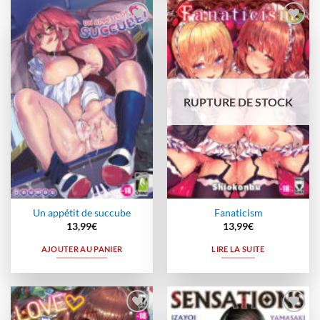
Ajouter
Ajouter
à la
à la
wishlist
wishlist
RUPTURE DE STOCK
Un appétit de succube
Fanaticism
13,99
€
13,99
€
AJOUTER AU PANIER
LIRE LA SUITE