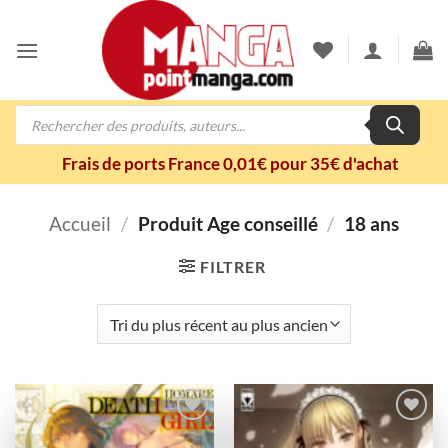
Passer
au
contenu
Recherche
de
produits
Frais de ports France 0,01€ pour 35€ d'achat
Accueil
/
Produit Age conseillé
/
18 ans
FILTRER
Ajouter
Ajouter