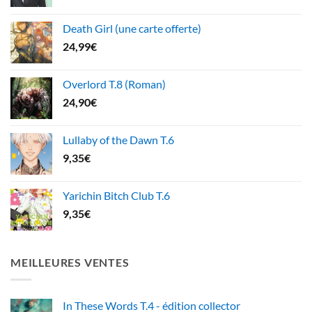
Death Girl (une carte offerte)
24,99
€
Overlord T.8 (Roman)
24,90
€
Lullaby of the Dawn T.6
9,35
€
Yarichin Bitch Club T.6
9,35
€
MEILLEURES VENTES
In These Words T.4 - édition collector