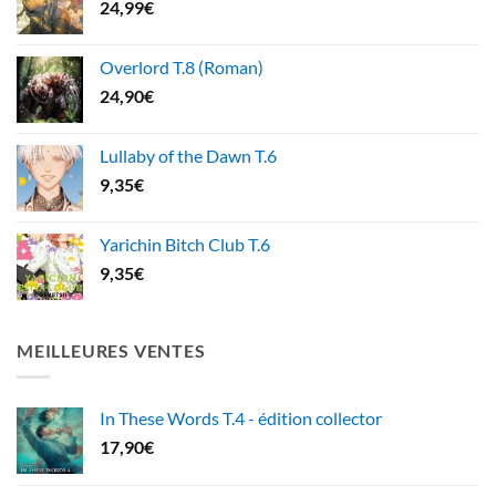
24,99
€
Overlord T.8 (Roman)
24,90
€
Lullaby of the Dawn T.6
9,35
€
Yarichin Bitch Club T.6
9,35
€
MEILLEURES VENTES
In These Words T.4 - édition collector
17,90
€