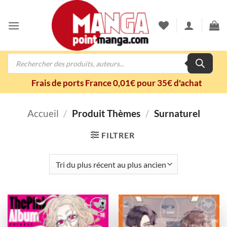
Passer
au
contenu
Recherche
de
produits
Frais de ports France 0,01€ pour 35€ d'achat
Accueil
/
Produit Thèmes
/
Surnaturel
FILTRER
Ajouter
Ajouter