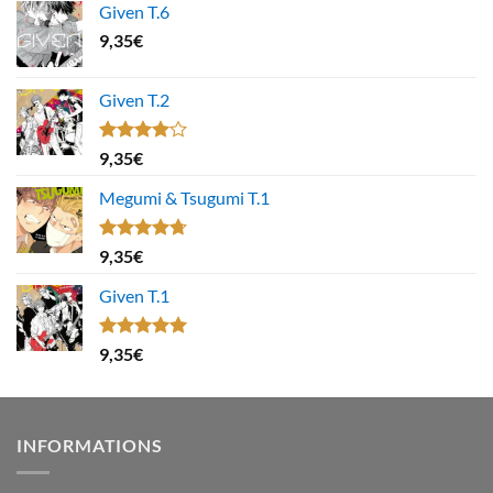
Given T.6
9,35
€
Given T.2
Note
9,35
€
4.00
sur
5
Megumi & Tsugumi T.1
Note
4.67
9,35
€
sur 5
Given T.1
Note
5.00
9,35
€
sur 5
INFORMATIONS