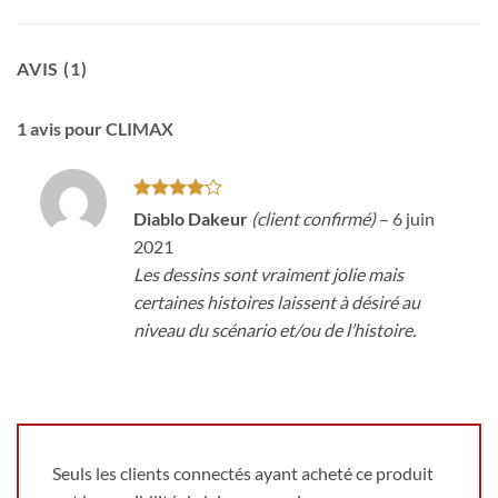
AVIS (1)
1 avis pour
CLIMAX
Note
4
Diablo Dakeur
(client confirmé)
–
6 juin
sur 5
2021
Les dessins sont vraiment jolie mais
certaines histoires laissent à désiré au
niveau du scénario et/ou de l’histoire.
Seuls les clients connectés ayant acheté ce produit