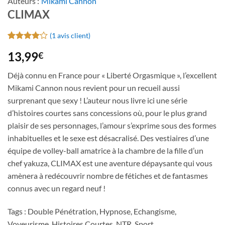
Auteurs :
Mikami Cannon
CLIMAX
(
1
avis client)
Noté
1
4
13,99
€
sur 5
basé sur
notation
Déjà connu en France pour « Liberté Orgasmique », l’excellent
client
Mikami Cannon nous revient pour un recueil aussi
surprenant que sexy ! L’auteur nous livre ici une série
d’histoires courtes sans concessions où, pour le plus grand
plaisir de ses personnages, l’amour s’exprime sous des formes
inhabituelles et le sexe est désacralisé. Des vestiaires d’une
équipe de volley-ball amatrice à la chambre de la fille d’un
chef yakuza, CLIMAX est une aventure dépaysante qui vous
amènera à redécouvrir nombre de fétiches et de fantasmes
connus avec un regard neuf !
Tags : Double Pénétration, Hypnose, Echangisme,
Voyeurisme, Histoires Courtes, NTR, Sport