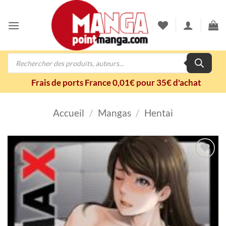
Passer
au
contenu
Recherche
de
produits
Frais de ports France 0,01€ pour 35€ d'achat
Accueil
/
Mangas
/
Hentai
Ajouter
à la
wishlist