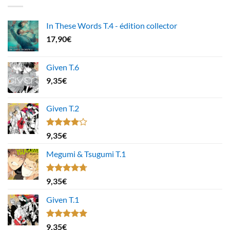
In These Words T.4 - édition collector
17,90
€
Given T.6
9,35
€
Given T.2
Note
9,35
€
4.00
sur
5
Megumi & Tsugumi T.1
Note
4.67
9,35
€
sur 5
Given T.1
Note
5.00
9,35
€