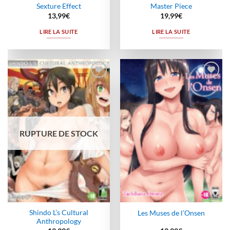
Sexture Effect
Master Piece
13,99
€
19,99
€
LIRE LA SUITE
LIRE LA SUITE
Ajouter
Ajouter
à la
à la
wishlist
wishlist
RUPTURE DE STOCK
Shindo L’s Cultural
Les Muses de l’Onsen
Anthropology