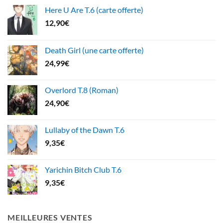
Here U Are T.6 (carte offerte)
12,90
€
Death Girl (une carte offerte)
24,99
€
Overlord T.8 (Roman)
24,90
€
Lullaby of the Dawn T.6
9,35
€
Yarichin Bitch Club T.6
9,35
€
MEILLEURES VENTES