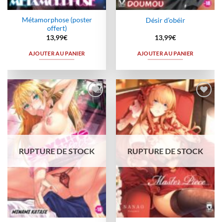
Métamorphose (poster
Désir d’obéir
offert)
13,99
€
13,99
€
AJOUTER AU PANIER
AJOUTER AU PANIER
Ajouter
Ajouter
à la
à la
wishlist
wishlist
RUPTURE DE STOCK
RUPTURE DE STOCK