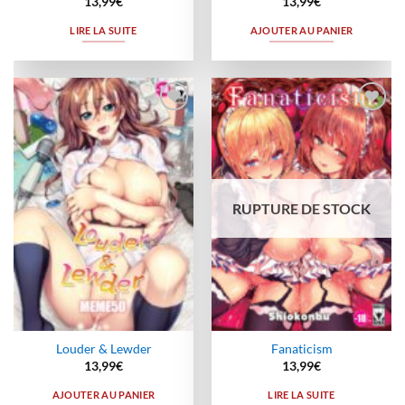
13,99
€
13,99
€
LIRE LA SUITE
AJOUTER AU PANIER
Ajouter
Ajouter
à la
à la
wishlist
wishlist
RUPTURE DE STOCK
Louder & Lewder
Fanaticism
13,99
€
13,99
€
AJOUTER AU PANIER
LIRE LA SUITE