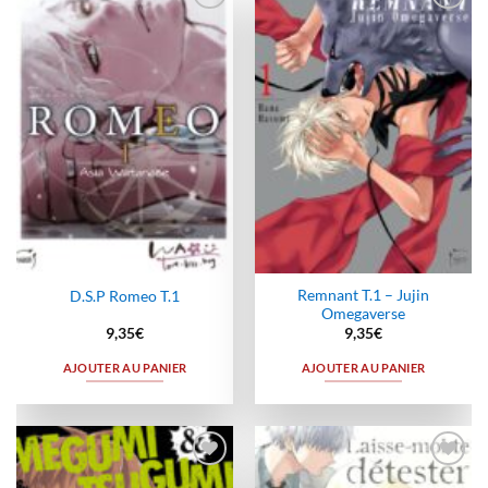
Ajouter
Ajouter
à la
à la
wishlist
wishlist
Remnant T.1 – Jujin
D.S.P Romeo T.1
Omegaverse
9,35
€
9,35
€
AJOUTER AU PANIER
AJOUTER AU PANIER
Ajouter
Ajouter