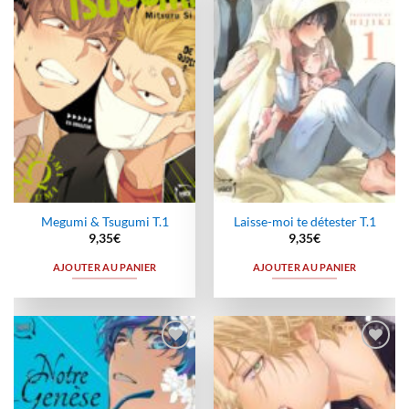
à la
à la
wishlist
wishlist
Megumi & Tsugumi T.1
Laisse-moi te détester T.1
9,35
€
9,35
€
AJOUTER AU PANIER
AJOUTER AU PANIER
Ajouter
Ajouter
à la
à la
wishlist
wishlist