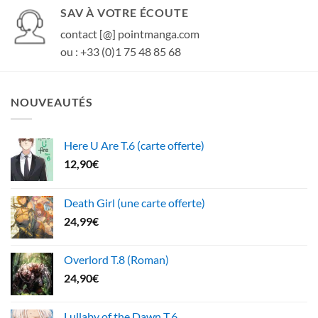
SAV À VOTRE ÉCOUTE
contact [@] pointmanga.com
ou : +33 (0)1 75 48 85 68
NOUVEAUTÉS
Here U Are T.6 (carte offerte)
12,90
€
Death Girl (une carte offerte)
24,99
€
Overlord T.8 (Roman)
24,90
€
Lullaby of the Dawn T.6