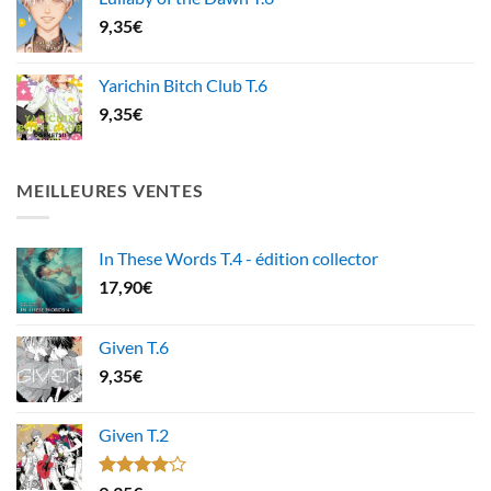
9,35
€
Yarichin Bitch Club T.6
9,35
€
MEILLEURES VENTES
In These Words T.4 - édition collector
17,90
€
Given T.6
9,35
€
Given T.2
Note