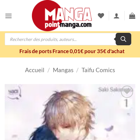
Passer
au
contenu
Recherche
de
produits
Frais de ports France 0,01€ pour 35€ d'achat
Accueil
/
Mangas
/
Taifu Comics
Ajouter
à la
wishlist