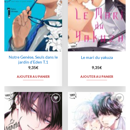
Notre Genèse, Seuls dans le
Le mari du yakuza
jardin d’Eden T.1
9,35
€
9,35
€
AJOUTER AU PANIER
AJOUTER AU PANIER
Ajouter
Ajouter
à la
à la
wishlist
wishlist