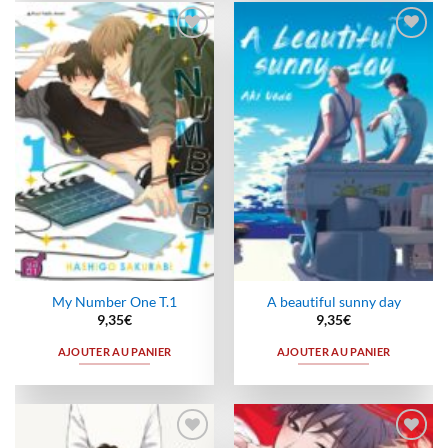
Ajouter
Ajouter
à la
à la
wishlist
wishlist
My Number One T.1
A beautiful sunny day
9,35
€
9,35
€
AJOUTER AU PANIER
AJOUTER AU PANIER