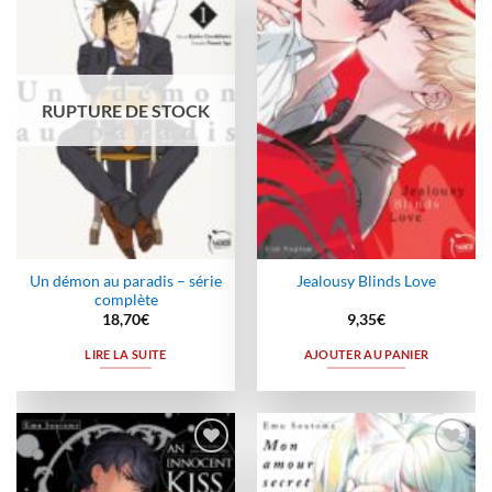
Ajouter
Ajouter
à la
à la
wishlist
wishlist
RUPTURE DE STOCK
Un démon au paradis – série
Jealousy Blinds Love
complète
18,70
€
9,35
€
LIRE LA SUITE
AJOUTER AU PANIER
Ajouter
Ajouter
à la
à la