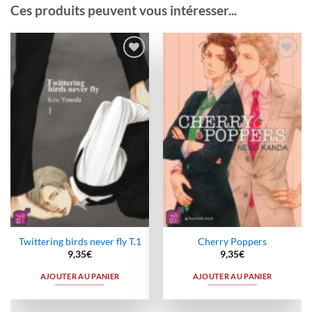
Ces produits peuvent vous intéresser...
Ajouter
Ajouter
à la
à la
wishlist
wishlist
Twittering birds never fly T.1
Cherry Poppers
9,35
€
9,35
€
AJOUTER AU PANIER
AJOUTER AU PANIER