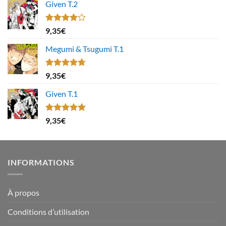
Given T.2
Note
9,35
€
4.00
sur
5
Megumi & Tsugumi T.1
Note
4.67
9,35
€
sur 5
Given T.1
Note
5.00
9,35
€
sur 5
INFORMATIONS
À propos
Conditions d’utilisation