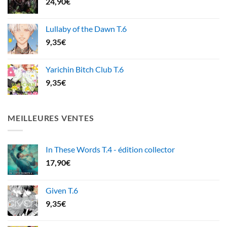
24,90
€
Lullaby of the Dawn T.6
9,35
€
Yarichin Bitch Club T.6
9,35
€
MEILLEURES VENTES
In These Words T.4 - édition collector
17,90
€
Given T.6
9,35
€