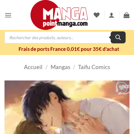
Passer
au
contenu
Recherche
de
produits
Frais de ports France 0,01€ pour 35€ d'achat
Accueil
/
Mangas
/
Taifu Comics
Ajouter
à la
wishlist