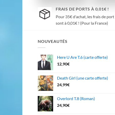
FRAIS DE PORTS À 0,01€ !
Pour 35€ d'achat, les frais de port
sont à 0,01€ ! (Pour la France)
NOUVEAUTÉS
Here U Are T.6 (carte offerte)
12,90
€
Death Girl (une carte offerte)
24,99
€
Overlord T.8 (Roman)
24,90
€