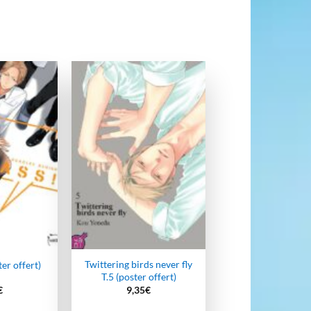
Ajouter
Ajouter
à la
à la
wishlist
wishlist
Twittering birds never fly
ter offert)
T.5 (poster offert)
€
9,35
€