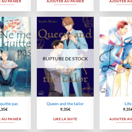
 AU PANIER
AJOUTER AU PANIER
AJOUTER AU
Ajouter
Ajouter
à la
à la
wishlist
wishlist
RUPTURE DE STOCK
quitte pas
Queen and the tailor
Life
,35
€
9,35
€
9,35
 AU PANIER
LIRE LA SUITE
AJOUTER AU