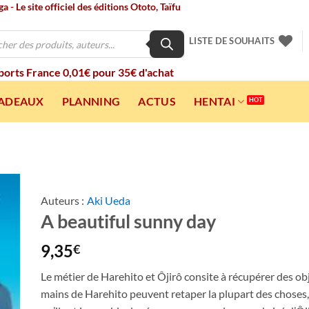
 - Le site officiel des éditions Ototo, Taïfu
LISTE DE SOUHAITS
 ports France 0,01€ pour 35€ d'achat
CADEAUX
PLANNING
ACTUS
HENTAI
Auteurs :
Aki Ueda
A beautiful sunny day
ter
a
ist
9,35
€
Le métier de Harehito et Ôjirô consite à récupérer des obje
mains de Harehito peuvent retaper la plupart des choses, 