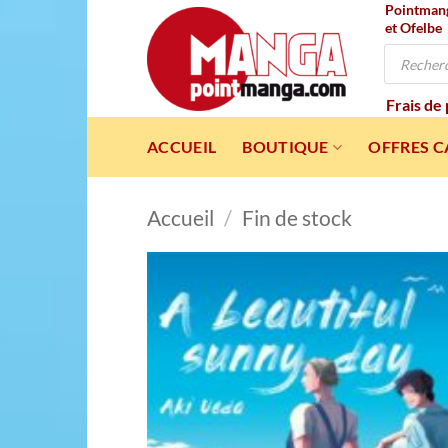
Pointmanga
Passer
et Ofelbe
au
Recherche
contenu
de
produits
Frais de
ACCUEIL
BOUTIQUE
OFFRES 
Accueil
/
Fin de stock
Ajou
à l
wishl