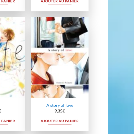
 PANIER
AJOUTER AU PANIER
Ajouter
Ajouter
à la
à la
wishlist
wishlist
A story of love
€
9,35
€
 PANIER
AJOUTER AU PANIER