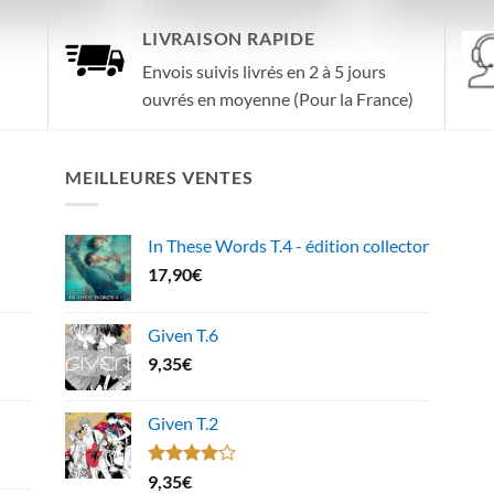
LIVRAISON RAPIDE
Envois suivis livrés en 2 à 5 jours
ouvrés en moyenne (Pour la France)
MEILLEURES VENTES
In These Words T.4 - édition collector
17,90
€
Given T.6
9,35
€
Given T.2
Note
9,35
€