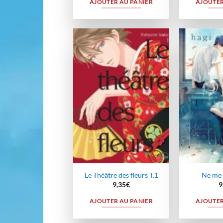
AJOUTER AU PANIER
AJOUTER
Ajouter
à la
wishlist
Le Théâtre des fleurs T.1
Ne me 
9,35
€
9
AJOUTER AU PANIER
AJOUTER