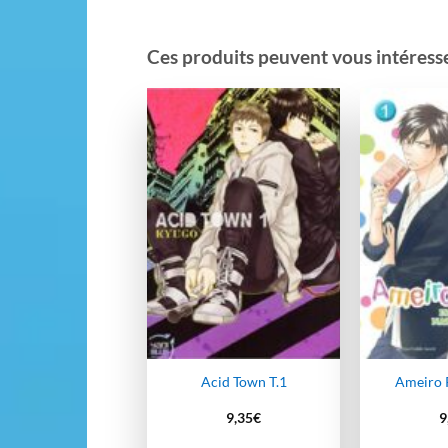
Ces produits peuvent vous intéresser
Ajouter
à la
wishlist
Acid Town T.1
Ameiro 
9,35
€
9