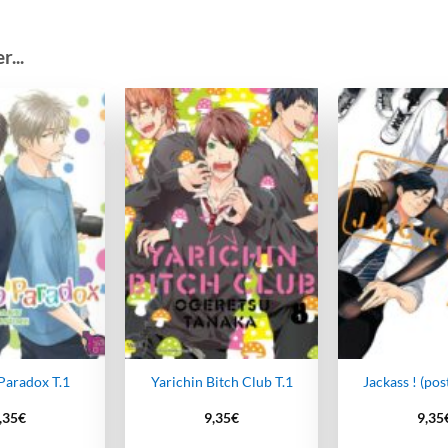
...
Ajouter
Ajouter
à la
à la
wishlist
wishlist
Paradox T.1
Yarichin Bitch Club T.1
Jackass ! (pos
,35
€
9,35
€
9,35