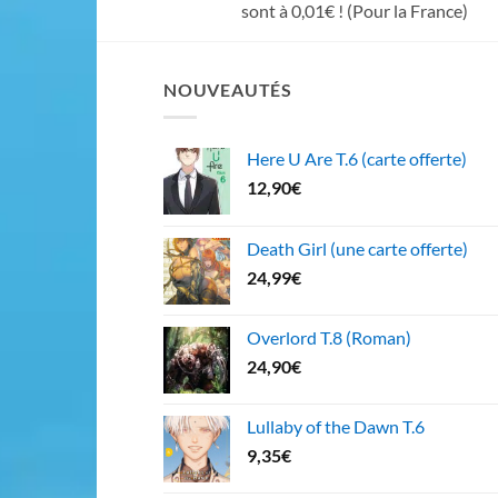
sont à 0,01€ ! (Pour la France)
NOUVEAUTÉS
Here U Are T.6 (carte offerte)
12,90
€
Death Girl (une carte offerte)
24,99
€
Overlord T.8 (Roman)
24,90
€
Lullaby of the Dawn T.6
9,35
€