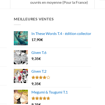
ouvrés en moyenne (Pour la France)
MEILLEURES VENTES
In These Words T.4 - édition collector
17,90
€
Given T.6
9,35
€
Given T.2
Note
9,35
€
4.00
sur
5
Megumi & Tsugumi T.1
Note
4.67
9,35
€