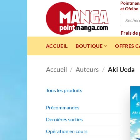
Pointmanga
Passer
et Ofelbe
au
Recherche
contenu
de
produits
Frais de
ACCUEIL
BOUTIQUE
OFFRES 
Accueil
/
Auteurs
/
Aki Ueda
Tous les produits
Précommandes
Dernières sorties
Opération en cours