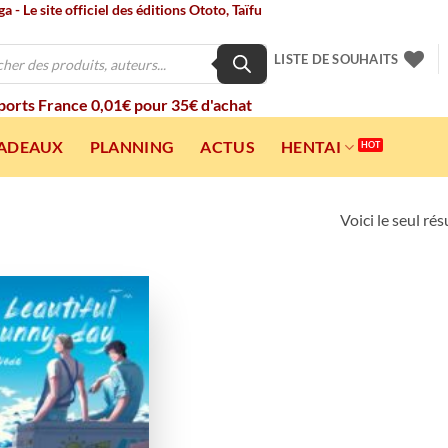
 - Le site officiel des éditions Ototo, Taïfu
LISTE DE SOUHAITS
 ports France 0,01€ pour 35€ d'achat
CADEAUX
PLANNING
ACTUS
HENTAI
Voici le seul rés
Ajouter
à la
wishlist