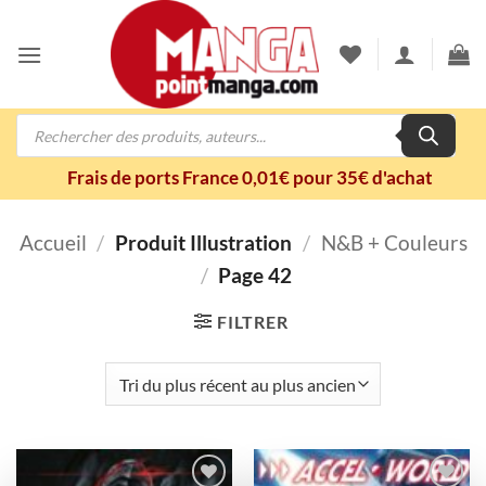
Passer
au
contenu
Recherche
de
produits
Frais de ports France 0,01€ pour 35€ d'achat
Accueil
/
Produit Illustration
/
N&B + Couleurs
/
Page 42
FILTRER