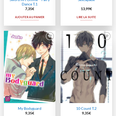
Dance T.1
7,35
€
13,99
€
AJOUTER AU PANIER
LIRE LA SUITE
Ajouter
Ajouter
à la
à la
wishlist
wishlist
My Bodyguard
10 Count T.2
9,35
€
9,35
€