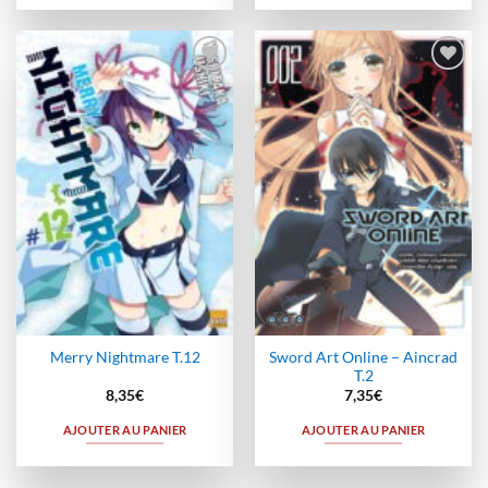
Ajouter
Ajouter
à la
à la
wishlist
wishlist
Sword Art Online – Aincrad
Merry Nightmare T.12
T.2
8,35
€
7,35
€
AJOUTER AU PANIER
AJOUTER AU PANIER