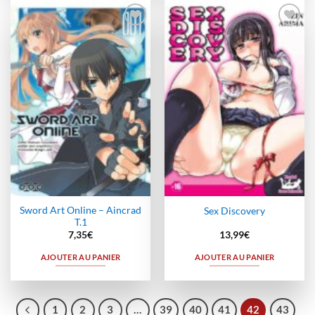
Ajouter
Ajouter
à la
à la
wishlist
wishlist
Sword Art Online – Aincrad
Sex Discovery
T.1
7,35
€
13,99
€
AJOUTER AU PANIER
AJOUTER AU PANIER
1
2
3
…
39
40
41
42
43