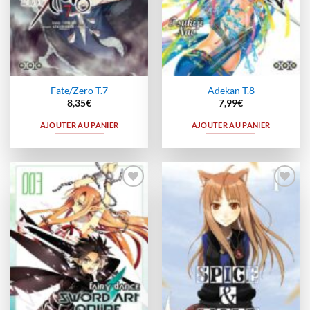
Fate/Zero T.7
Adekan T.8
8,35
€
7,99
€
AJOUTER AU PANIER
AJOUTER AU PANIER
Ajouter
Ajouter
à la
à la
wishlist
wishlist