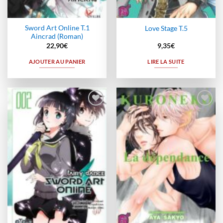
Sword Art Online T.1
Love Stage T.5
Aincrad (Roman)
22,90
€
9,35
€
AJOUTER AU PANIER
LIRE LA SUITE
Ajouter
Ajouter
à la
à la
wishlist
wishlist