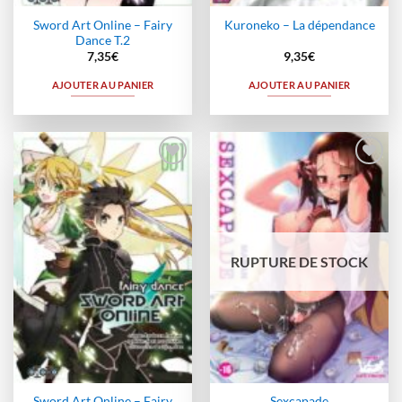
Sword Art Online – Fairy
Kuroneko – La dépendance
Dance T.2
7,35
€
9,35
€
AJOUTER AU PANIER
AJOUTER AU PANIER
Ajouter
Ajouter
à la
à la
wishlist
wishlist
RUPTURE DE STOCK
Sword Art Online – Fairy
Sexcapade