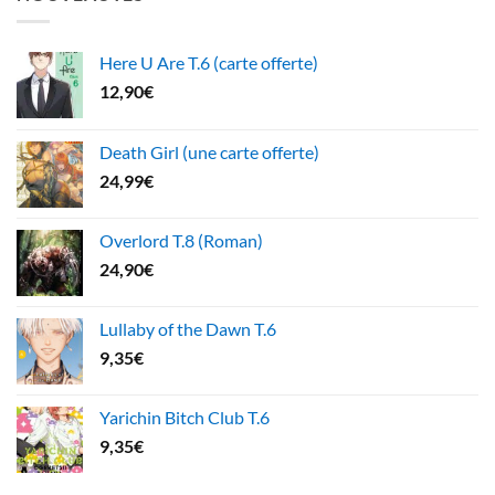
Here U Are T.6 (carte offerte)
12,90
€
Death Girl (une carte offerte)
24,99
€
Overlord T.8 (Roman)
24,90
€
Lullaby of the Dawn T.6
9,35
€
Yarichin Bitch Club T.6
9,35
€