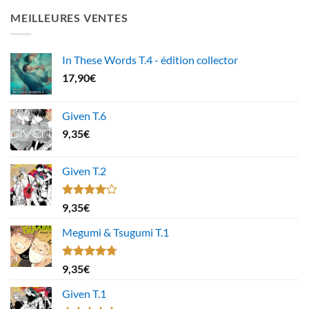
MEILLEURES VENTES
In These Words T.4 - édition collector
17,90
€
Given T.6
9,35
€
Given T.2
Note
9,35
€
4.00
sur
5
Megumi & Tsugumi T.1
Note
4.67
9,35
€
sur 5
Given T.1