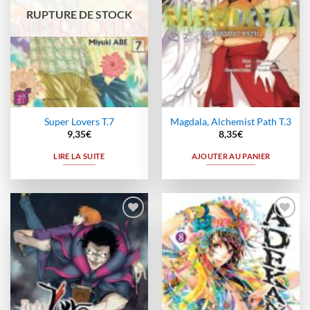
RUPTURE DE STOCK
Super Lovers T.7
Magdala, Alchemist Path T.3
9,35
€
8,35
€
LIRE LA SUITE
AJOUTER AU PANIER
Ajouter
Ajouter
à la
à la
wishlist
wishlist