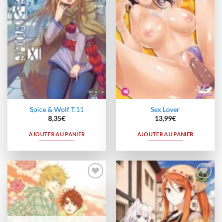
Spice & Wolf T.11
Sex Lover
8,35
€
13,99
€
AJOUTER AU PANIER
AJOUTER AU PANIER
Ajouter
Ajouter
à la
à la
wishlist
wishlist