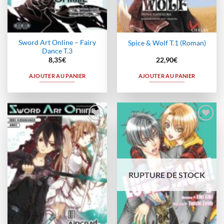
Sword Art Online – Fairy
Spice & Wolf T.1 (Roman)
Dance T.3
8,35
€
22,90
€
AJOUTER AU PANIER
AJOUTER AU PANIER
Ajouter
Ajouter
à la
à la
wishlist
wishlist
RUPTURE DE STOCK