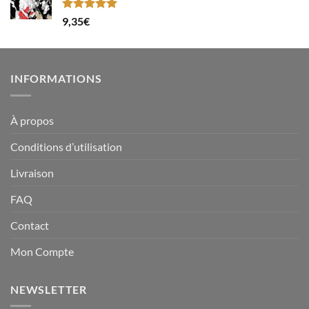
Note
5.00
9,35
€
sur 5
INFORMATIONS
À propos
Conditions d’utilisation
Livraison
FAQ
Contact
Mon Compte
NEWSLETTER