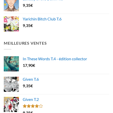
9,35
€
Yarichin Bitch Club T.6
9,35
€
MEILLEURES VENTES
In These Words T.4 - édition collector
17,90
€
Given T.6
9,35
€
Given T.2
Note
9,35
€