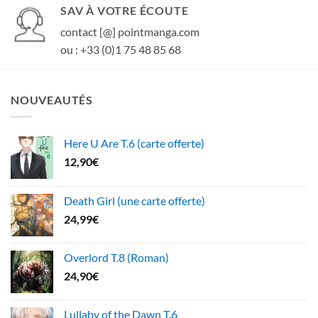
SAV À VOTRE ÉCOUTE
contact [@] pointmanga.com
ou : +33 (0)1 75 48 85 68
NOUVEAUTÉS
Here U Are T.6 (carte offerte)
12,90
€
Death Girl (une carte offerte)
24,99
€
Overlord T.8 (Roman)
24,90
€
Lullaby of the Dawn T.6