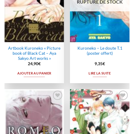
RUPTURE DE STOCK
Artbook Kuroneko « Picture
Kuroneko – Le doute T.1
book of Black Cat – Aya
(poster offert)
Sakyo Art works »
24,90
€
9,35
€
AJOUTER AU PANIER
LIRE LA SUITE
Ajouter
Ajouter
à la
à la
wishlist
wishlist