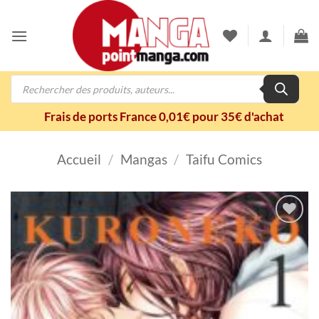
Passer
au
contenu
Recherche
de
produits
Frais de ports France 0,01€ pour 35€ d'achat
Accueil
/
Mangas
/
Taifu Comics
Ajouter
à la
wishlist