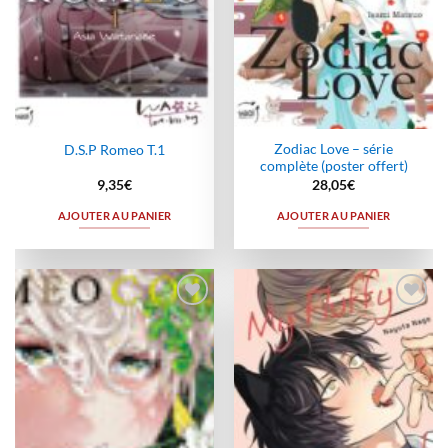
Zodiac Love – série
D.S.P Romeo T.1
complète (poster offert)
9,35
€
28,05
€
AJOUTER AU PANIER
AJOUTER AU PANIER
Ajouter
Ajouter
à la
à la
wishlist
wishlist