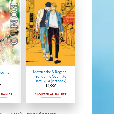
Ajouter
Ajouter
à la
à la
wishlist
wishlist
Motsunabe & Regent –
eo T.3
Yondaime Ôyamato
Tatsuyuki (Artbook)
€
14,99
€
 PANIER
AJOUTER AU PANIER