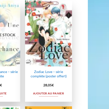
Ajouter
Ajouter
à la
à la
wishlist
wishlist
E STOCK
ance – série
Zodiac Love – série
ète
complète (poster offert)
€
28,05
€
SUITE
AJOUTER AU PANIER