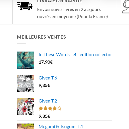
LIVRAISON RAPIDE
Envois suivis livrés en 2 à 5 jours
ouvrés en moyenne (Pour la France)
MEILLEURES VENTES
In These Words T.4 - édition collector
17,90
€
Given T.6
9,35
€
Given T.2
Note
9,35
€
4.00
sur
5
Megumi & Tsugumi T.1