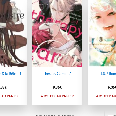
Ajouter
Ajouter
à la
à la
wishlist
wishlist
 & la Bête T.1
Therapy Game T.1
D.S.P Rom
,35
€
9,35
€
9,35
 AU PANIER
AJOUTER AU PANIER
AJOUTER AU