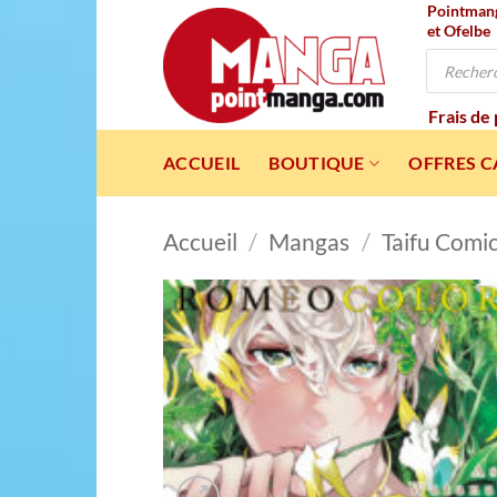
Pointmanga
Passer
et Ofelbe
au
Recherche
contenu
de
produits
Frais de
ACCUEIL
BOUTIQUE
OFFRES 
Accueil
/
Mangas
/
Taifu Comi
Ajou
à l
wishl