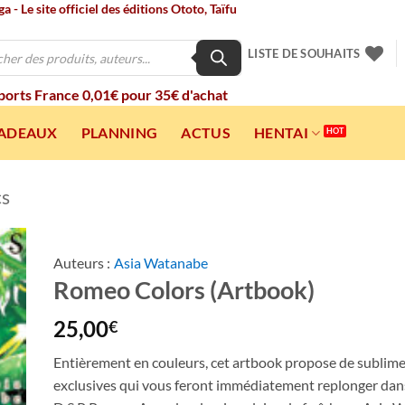
 - Le site officiel des éditions Ototo, Taïfu
LISTE DE SOUHAITS
 ports France 0,01€ pour 35€ d'achat
CADEAUX
PLANNING
ACTUS
HENTAI
cs
Auteurs :
Asia Watanabe
Romeo Colors (Artbook)
ter
a
ist
25,00
€
Entièrement en couleurs, cet artbook propose de sublimes
exclusives qui vous feront immédiatement replonger dans