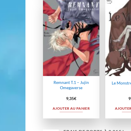
Ajouter
à la
wishlist
Remnant T.1 – Jujin
Le Monstre
Omegaverse
9,35
€
9
AJOUTER AU PANIER
AJOUTER