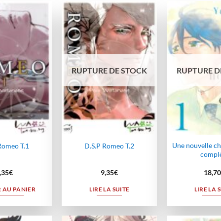
Ajouter
Ajouter
à la
à la
wishlist
wishlist
RUPTURE DE STOCK
RUPTURE D
Une nouvelle ch
Romeo T.1
D.S.P Romeo T.2
compl
,35
€
9,35
€
18,70
 AU PANIER
LIRE LA SUITE
LIRE LA 