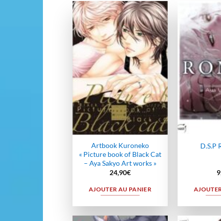
Ajouter
à la
wishlist
Artbook Kuroneko
D.S.P 
« Picture book of Black Cat
– Aya Sakyo Art works »
24,90
€
9
AJOUTER AU PANIER
AJOUTER