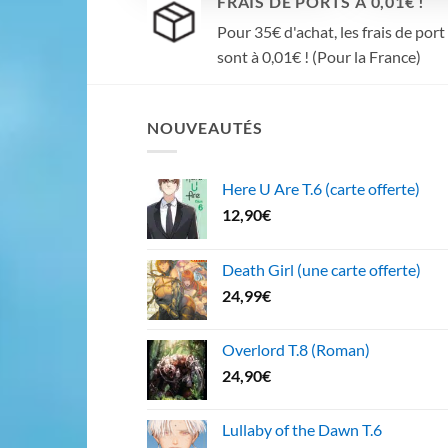
FRAIS DE PORTS À 0,01€ !
Pour 35€ d'achat, les frais de port
sont à 0,01€ ! (Pour la France)
NOUVEAUTÉS
Here U Are T.6 (carte offerte)
12,90
€
Death Girl (une carte offerte)
24,99
€
Overlord T.8 (Roman)
24,90
€
Lullaby of the Dawn T.6