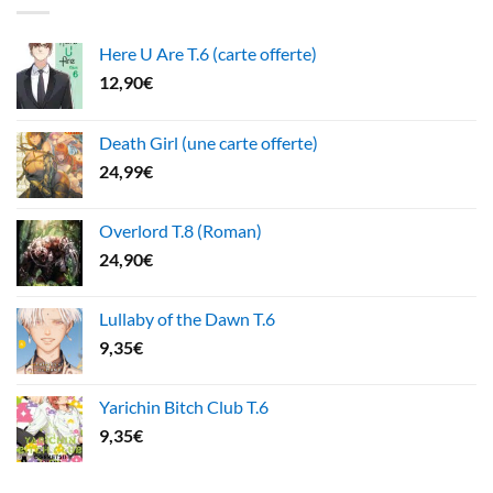
Here U Are T.6 (carte offerte)
12,90
€
Death Girl (une carte offerte)
24,99
€
Overlord T.8 (Roman)
24,90
€
Lullaby of the Dawn T.6
9,35
€
Yarichin Bitch Club T.6
9,35
€