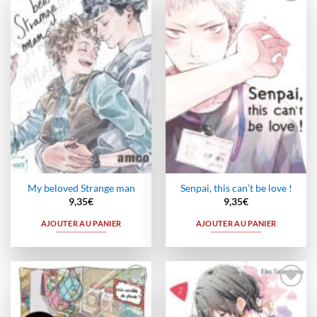
Ajouter
Ajouter
à la
à la
wishlist
wishlist
My beloved Strange man
Senpai, this can’t be love !
9,35
€
9,35
€
AJOUTER AU PANIER
AJOUTER AU PANIER
Ajouter
Ajouter
à la
à la
wishlist
wishlist