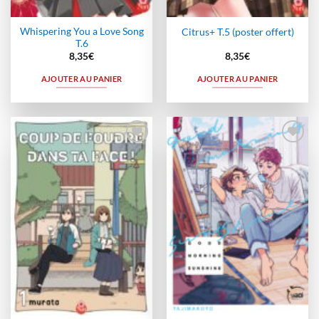
Whispering You a Love Song
Citrus+ T.5 (poster offert)
T.6
8,35
€
8,35
€
AJOUTER AU PANIER
AJOUTER AU PANIER
Ajouter
Ajouter
à la
à la
wishlist
wishlist