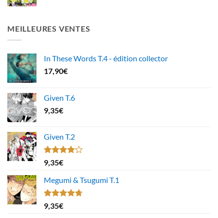
MEILLEURES VENTES
In These Words T.4 - édition collector
17,90
€
Given T.6
9,35
€
Given T.2
Note
9,35
€
4.00
sur
5
Megumi & Tsugumi T.1
Note
4.67
9,35
€
sur 5