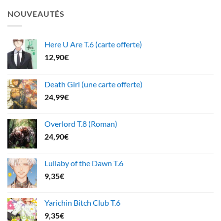
NOUVEAUTÉS
Here U Are T.6 (carte offerte)
12,90
€
Death Girl (une carte offerte)
24,99
€
Overlord T.8 (Roman)
24,90
€
Lullaby of the Dawn T.6
9,35
€
Yarichin Bitch Club T.6
9,35
€