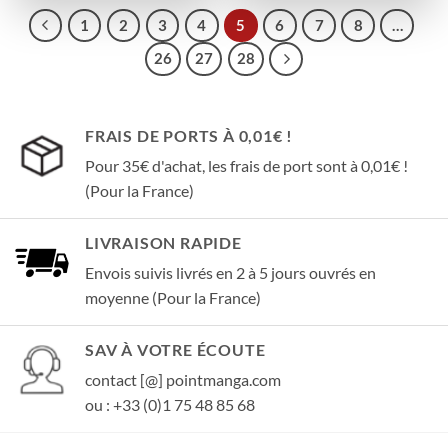
1
2
3
4
5
6
7
8
…
26
27
28
FRAIS DE PORTS À 0,01€ !
Pour 35€ d'achat, les frais de port sont à 0,01€ !
(Pour la France)
LIVRAISON RAPIDE
Envois suivis livrés en 2 à 5 jours ouvrés en
moyenne (Pour la France)
SAV À VOTRE ÉCOUTE
contact [@] pointmanga.com
ou : +33 (0)1 75 48 85 68