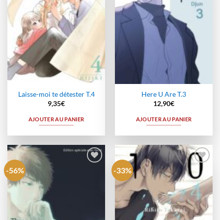
Laisse-moi te détester T.4
Here U Are T.3
9,35
€
12,90
€
AJOUTER AU PANIER
AJOUTER AU PANIER
-56%
-33%
Ajouter
Ajouter
à la
à la
wishlist
wishlist