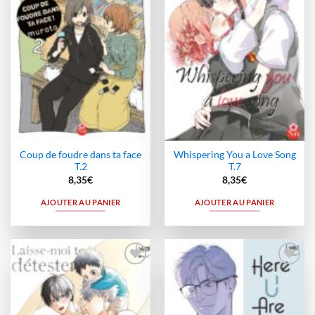
Coup de foudre dans ta face
Whispering You a Love Song
T.2
T.7
8,35
€
8,35
€
AJOUTER AU PANIER
AJOUTER AU PANIER
Ajouter
Ajouter
à la
à la
wishlist
wishlist