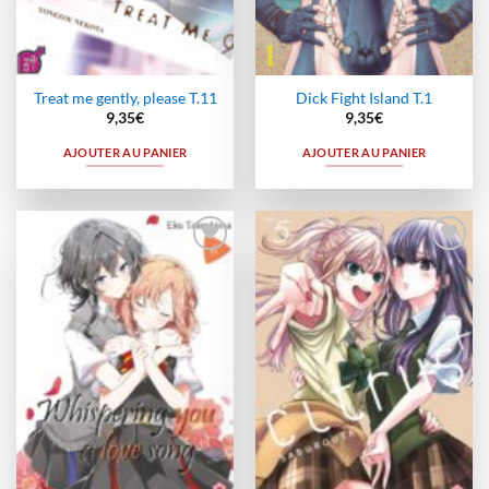
Treat me gently, please T.11
Dick Fight Island T.1
9,35
€
9,35
€
AJOUTER AU PANIER
AJOUTER AU PANIER
Ajouter
Ajouter
à la
à la
wishlist
wishlist