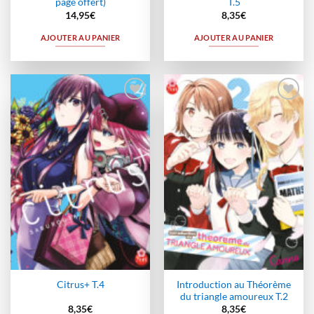
page offert)
T.5
14,95
€
8,35
€
AJOUTER AU PANIER
AJOUTER AU PANIER
Ajouter
Ajouter
à la
à la
wishlist
wishlist
Introduction au Théorème
Citrus+ T.4
du triangle amoureux T.2
8,35
€
8,35
€