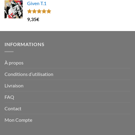
Given T.1
Note
5.00
9,35
€
sur 5
INFORMATIONS
À propos
Conditions d’utilisation
Livraison
FAQ
Contact
Mon Compte