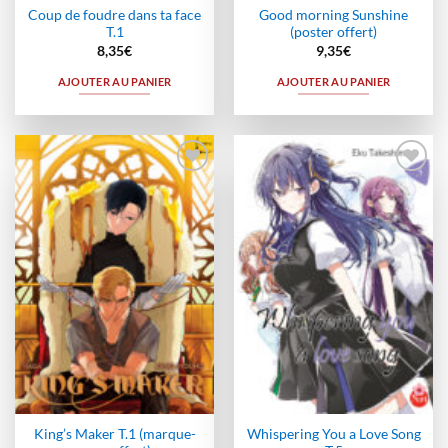
Coup de foudre dans ta face
Good morning Sunshine
T.1
(poster offert)
8,35
€
9,35
€
AJOUTER AU PANIER
AJOUTER AU PANIER
Ajouter
Ajouter
à la
à la
wishlist
wishlist
King’s Maker T.1 (marque-
Whispering You a Love Song