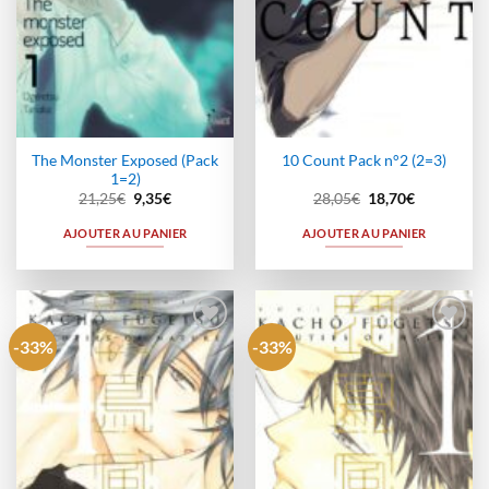
The Monster Exposed (Pack
10 Count Pack n°2 (2=3)
1=2)
Le
Le
Le
Le
21,25
€
9,35
€
28,05
€
18,70
€
prix
prix
prix
prix
initial
actuel
initial
actuel
AJOUTER AU PANIER
AJOUTER AU PANIER
était :
est :
était :
est :
21,25€.
9,35€.
28,05€.
18,70€.
-33%
-33%
Ajouter
Ajouter
à la
à la
wishlist
wishlist