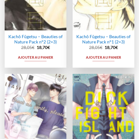
Kachô Fûgetsu – Beauties of
Kachô Fûgetsu – Beauties of
Nature Pack n°2 (2=3)
Nature Pack n°1 (2=3)
Le
Le
Le
Le
28,05
€
18,70
€
28,05
€
18,70
€
prix
prix
prix
prix
initial
actuel
initial
actuel
AJOUTER AU PANIER
AJOUTER AU PANIER
était :
est :
était :
est :
28,05€.
18,70€.
28,05€.
18,70€.
Ajouter
Ajouter
à la
à la
wishlist
wishlist