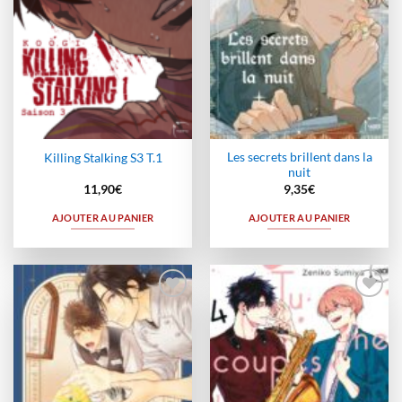
Les secrets brillent dans la
Killing Stalking S3 T.1
nuit
11,90
€
9,35
€
AJOUTER AU PANIER
AJOUTER AU PANIER
Ajouter
Ajouter
à la
à la
wishlist
wishlist