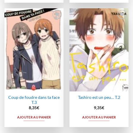
Ajouter
Ajouter
à la
à la
wishlist
wishlist
Coup de foudre dans ta face
Tashiro est un peu… T.2
T.3
8,35
€
9,35
€
AJOUTER AU PANIER
AJOUTER AU PANIER