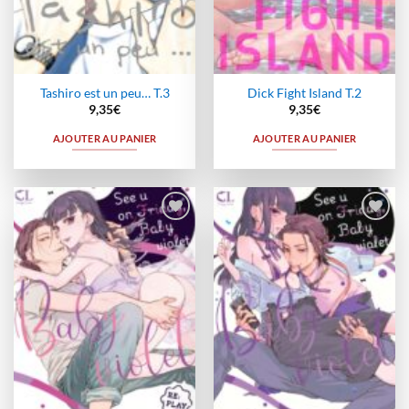
Tashiro est un peu… T.3
Dick Fight Island T.2
9,35
€
9,35
€
AJOUTER AU PANIER
AJOUTER AU PANIER
Ajouter
Ajouter
à la
à la
wishlist
wishlist