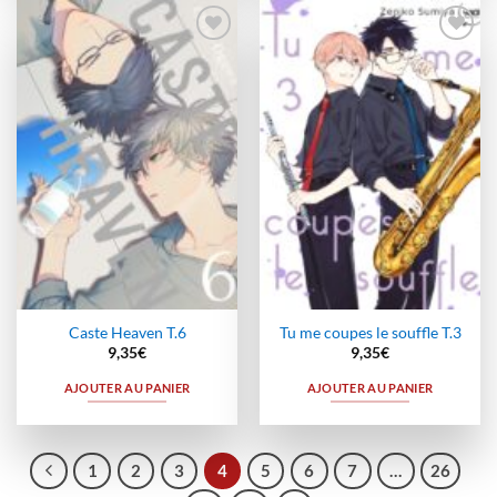
Ajouter
Ajouter
à la
à la
wishlist
wishlist
Caste Heaven T.6
Tu me coupes le souffle T.3
9,35
€
9,35
€
AJOUTER AU PANIER
AJOUTER AU PANIER
1
2
3
4
5
6
7
…
26