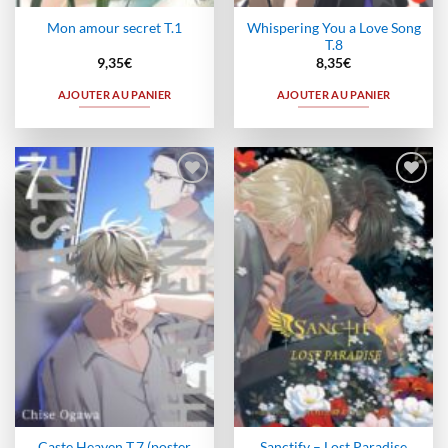
Whispering You a Love Song
Mon amour secret T.1
T.8
9,35
€
8,35
€
AJOUTER AU PANIER
AJOUTER AU PANIER
Ajouter
Ajouter
à la
à la
wishlist
wishlist
Caste Heaven T.7 (poster
Sanctify – Lost Paradise