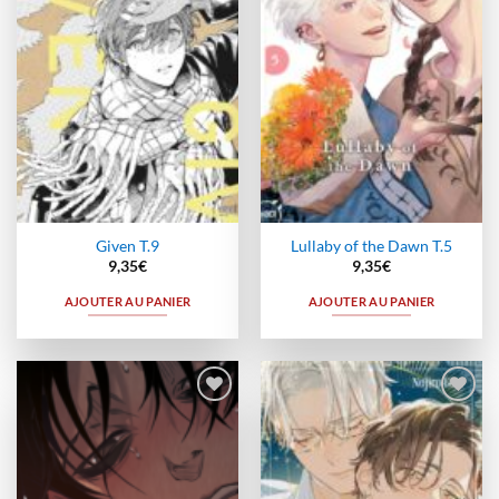
Given T.9
Lullaby of the Dawn T.5
9,35
€
9,35
€
AJOUTER AU PANIER
AJOUTER AU PANIER
Ajouter
Ajouter
à la
à la
wishlist
wishlist