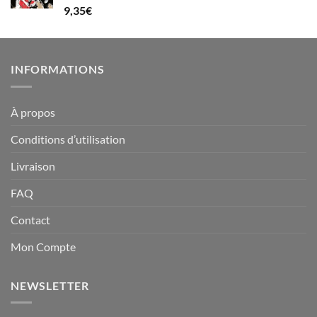
Note
5.00
9,35
€
sur 5
INFORMATIONS
À propos
Conditions d’utilisation
Livraison
FAQ
Contact
Mon Compte
NEWSLETTER