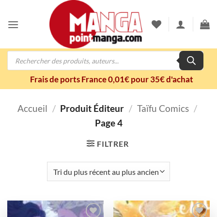
Passer
au
contenu
Recherche
de
produits
Frais de ports France 0,01€ pour 35€ d'achat
Accueil
/
Produit Éditeur
/
Taïfu Comics
/
Page 4
FILTRER