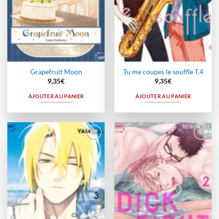
Grapefruit Moon
Tu me coupes le souffle T.4
9,35
€
9,35
€
AJOUTER AU PANIER
AJOUTER AU PANIER
Ajouter
Ajouter
à la
à la
wishlist
wishlist