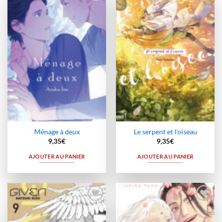
Ajouter
Ajouter
à la
à la
wishlist
wishlist
Ménage à deux
Le serpent et l’oiseau
9,35
€
9,35
€
AJOUTER AU PANIER
AJOUTER AU PANIER
Ajouter
Ajouter
à la
à la
wishlist
wishlist