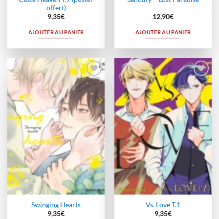
offert)
9,35
€
12,90
€
AJOUTER AU PANIER
AJOUTER AU PANIER
Ajouter
Ajouter
à la
à la
wishlist
wishlist
Swinging Hearts
Vs. Love T.1
9,35
€
9,35
€