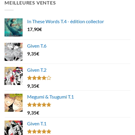
MEILLEURES VENTES
In These Words T.4 - édition collector
17,90
€
Given T.6
9,35
€
Given T.2
Note
9,35
€
4.00
sur
5
Megumi & Tsugumi T.1
Note
4.67
9,35
€
sur 5
Given T.1