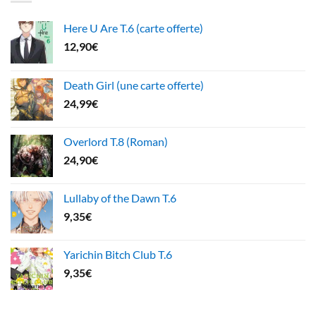
Here U Are T.6 (carte offerte)
12,90
€
Death Girl (une carte offerte)
24,99
€
Overlord T.8 (Roman)
24,90
€
Lullaby of the Dawn T.6
9,35
€
Yarichin Bitch Club T.6
9,35
€