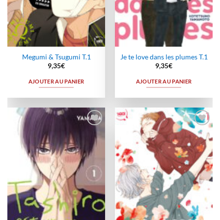
Megumi & Tsugumi T.1
Je te love dans les plumes T.1
9,35
€
9,35
€
AJOUTER AU PANIER
AJOUTER AU PANIER
Ajouter
Ajouter
à la
à la
wishlist
wishlist