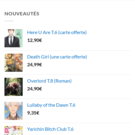
NOUVEAUTÉS
Here U Are T.6 (carte offerte)
12,90
€
Death Girl (une carte offerte)
24,99
€
Overlord T.8 (Roman)
24,90
€
Lullaby of the Dawn T.6
9,35
€
Yarichin Bitch Club T.6