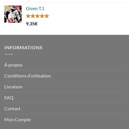
sur 5
Given T.1
Note
5.00
9,35
€
sur 5
INFORMATIONS
À propos
Conditions d’utilisation
Livraison
FAQ
Contact
Mon Compte