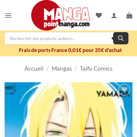
Passer
au
contenu
Recherche
de
produits
Frais de ports France 0,01€ pour 35€ d'achat
Accueil
/
Mangas
/
Taifu Comics
Ajouter
à la
wishlist