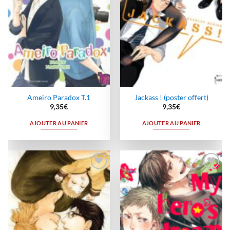
Ameiro Paradox T.1
Jackass ! (poster offert)
9,35
€
9,35
€
AJOUTER AU PANIER
AJOUTER AU PANIER
Ajouter
Ajouter
à la
à la
wishlist
wishlist