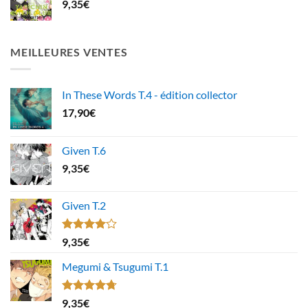
9,35
€
MEILLEURES VENTES
In These Words T.4 - édition collector
17,90
€
Given T.6
9,35
€
Given T.2
Note
9,35
€
4.00
sur
5
Megumi & Tsugumi T.1
Note
4.67
9,35
€