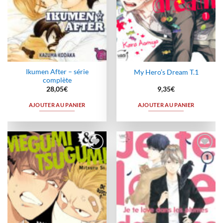
Ikumen After – série
My Hero’s Dream T.1
complète
28,05
€
9,35
€
AJOUTER AU PANIER
AJOUTER AU PANIER
Ajouter
Ajouter
à la
à la
wishlist
wishlist