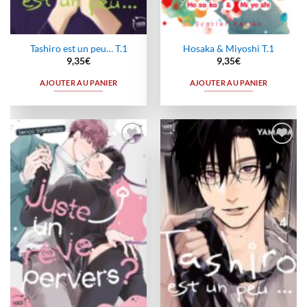
Tashiro est un peu… T.1
Hosaka & Miyoshi T.1
9,35
€
9,35
€
AJOUTER AU PANIER
AJOUTER AU PANIER
Ajouter
Ajouter
à la
à la
wishlist
wishlist