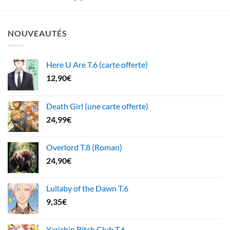
NOUVEAUTÉS
Here U Are T.6 (carte offerte)
12,90
€
Death Girl (une carte offerte)
24,99
€
Overlord T.8 (Roman)
24,90
€
Lullaby of the Dawn T.6
9,35
€
Yarichin Bitch Club T.6