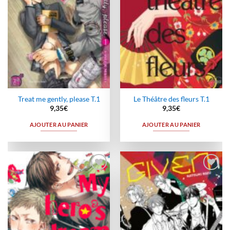
Treat me gently, please T.1
Le Théâtre des fleurs T.1
9,35
€
9,35
€
AJOUTER AU PANIER
AJOUTER AU PANIER
Ajouter
Ajouter
à la
à la
wishlist
wishlist