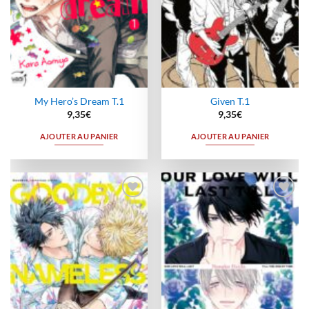
My Hero’s Dream T.1
Given T.1
9,35
€
9,35
€
AJOUTER AU PANIER
AJOUTER AU PANIER
Ajouter
Ajouter
à la
à la
wishlist
wishlist