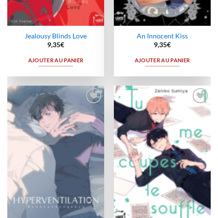
Jealousy Blinds Love
An Innocent Kiss
9,35
€
9,35
€
AJOUTER AU PANIER
AJOUTER AU PANIER
Ajouter
Ajouter
à la
à la
wishlist
wishlist