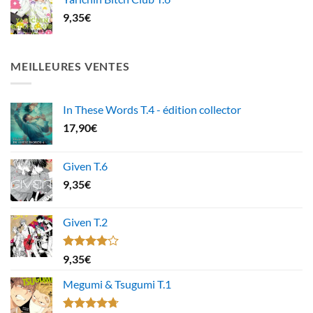
9,35
€
MEILLEURES VENTES
In These Words T.4 - édition collector
17,90
€
Given T.6
9,35
€
Given T.2
Note
9,35
€
4.00
sur
5
Megumi & Tsugumi T.1