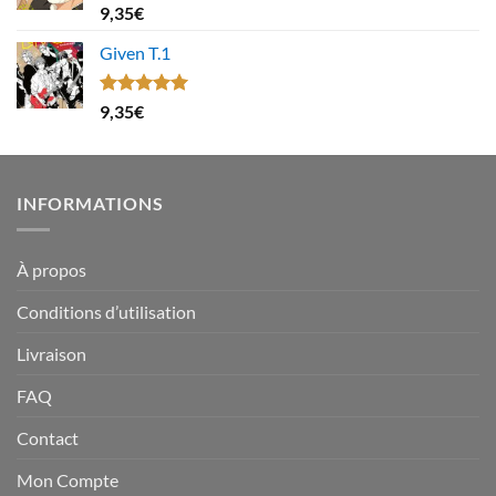
Note
4.67
9,35
€
sur 5
Given T.1
Note
5.00
9,35
€
sur 5
INFORMATIONS
À propos
Conditions d’utilisation
Livraison
FAQ
Contact
Mon Compte