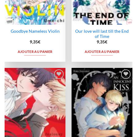
Our love will last till the End
Goodbye Nameless Violin
of Time
9,35
€
9,35
€
AJOUTER AU PANIER
AJOUTER AU PANIER
Ajouter
Ajouter
à la
à la
wishlist
wishlist