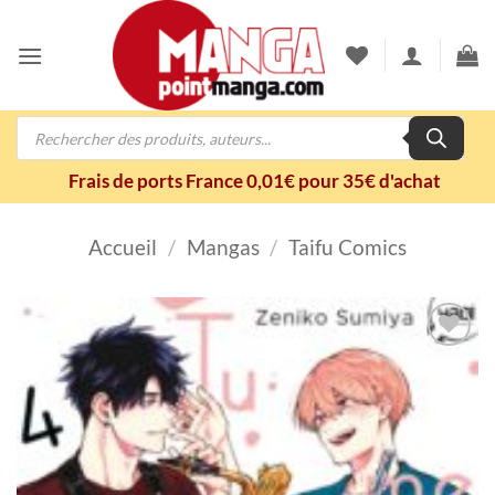
Passer
au
contenu
Recherche
de
produits
Frais de ports France 0,01€ pour 35€ d'achat
Accueil
/
Mangas
/
Taifu Comics
Ajouter
à la
wishlist