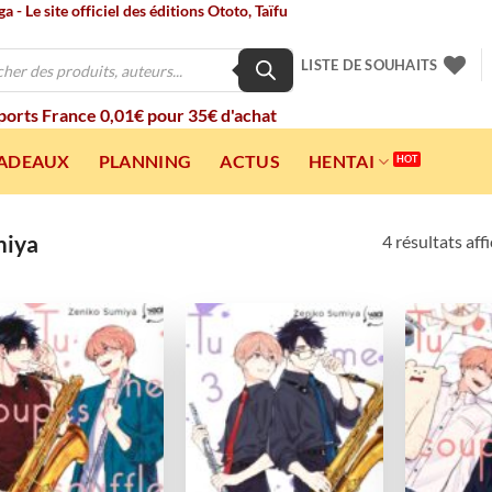
 - Le site officiel des éditions Ototo, Taïfu
LISTE DE SOUHAITS
 ports France 0,01€ pour 35€ d'achat
CADEAUX
PLANNING
ACTUS
HENTAI
miya
4 résultats aff
Ajouter
Ajouter
à la
à la
wishlist
wishlist