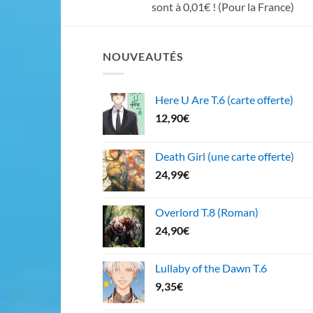
sont à 0,01€ ! (Pour la France)
NOUVEAUTÉS
Here U Are T.6 (carte offerte)
12,90
€
Death Girl (une carte offerte)
24,99
€
Overlord T.8 (Roman)
24,90
€
Lullaby of the Dawn T.6
9,35
€