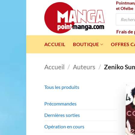
Pointmanga
Passer
et Ofelbe
au
Recherche
contenu
de
produits
Frais de
ACCUEIL
BOUTIQUE
OFFRES 
Accueil
/
Auteurs
/
Zeniko Su
Tous les produits
Précommandes
Dernières sorties
Opération en cours