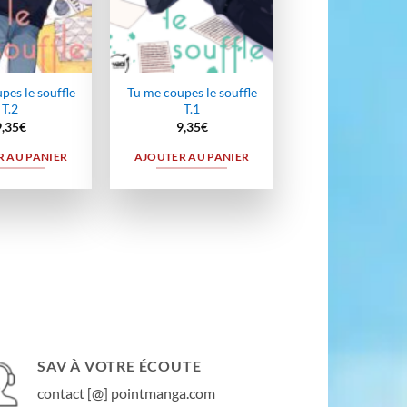
pes le souffle
Tu me coupes le souffle
T.2
T.1
9,35
€
9,35
€
 AU PANIER
AJOUTER AU PANIER
SAV À VOTRE ÉCOUTE
contact [@] pointmanga.com