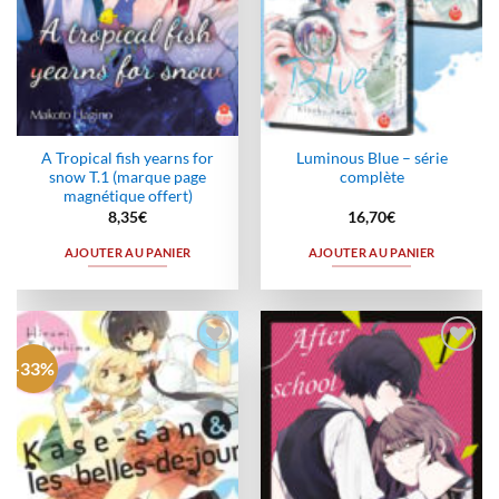
A Tropical fish yearns for
Luminous Blue – série
snow T.1 (marque page
complète
magnétique offert)
8,35
€
16,70
€
AJOUTER AU PANIER
AJOUTER AU PANIER
-33%
Ajouter
Ajouter
à la
à la
wishlist
wishlist