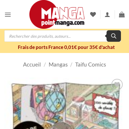
Passer
au
contenu
Recherche
de
produits
Frais de ports France 0,01€ pour 35€ d'achat
Accueil
/
Mangas
/
Taifu Comics
Ajouter
à la
wishlist