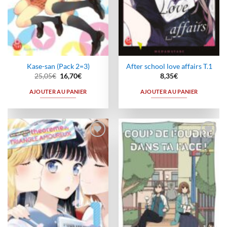
Kase-san (Pack 2=3)
After school love affairs T.1
Le
Le
25,05
€
16,70
€
8,35
€
prix
prix
initial
actuel
AJOUTER AU PANIER
AJOUTER AU PANIER
était :
est :
25,05€.
16,70€.
Ajouter
Ajouter
à la
à la
wishlist
wishlist