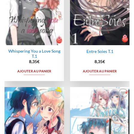
Whispering You a Love Song
Entre Soies T.1
T.1
8,35
€
8,35
€
AJOUTER AU PANIER
AJOUTER AU PANIER
Ajouter
Ajouter
à la
à la
wishlist
wishlist