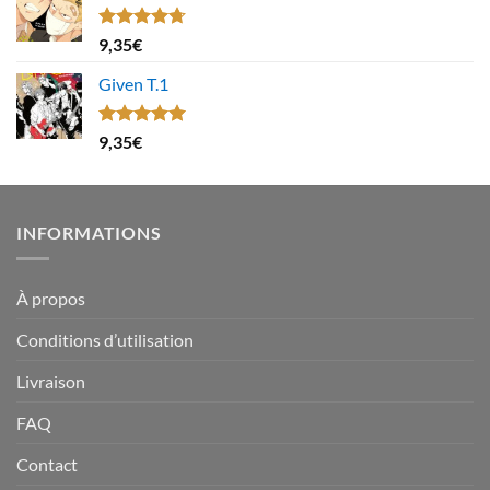
Note
4.67
9,35
€
sur 5
Given T.1
Note
5.00
9,35
€
sur 5
INFORMATIONS
À propos
Conditions d’utilisation
Livraison
FAQ
Contact