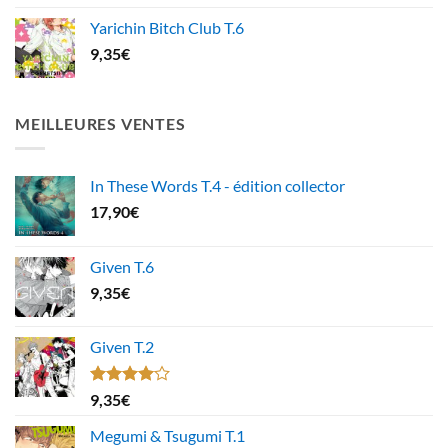
Yarichin Bitch Club T.6
9,35
€
MEILLEURES VENTES
In These Words T.4 - édition collector
17,90
€
Given T.6
9,35
€
Given T.2
Note
9,35
€
4.00
sur
5
Megumi & Tsugumi T.1