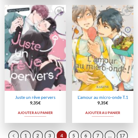
Ajouter
Ajouter
à la
à la
wishlist
wishlist
Juste un rêve pervers
L’amour au micro-onde T.1
9,35
€
9,35
€
AJOUTER AU PANIER
AJOUTER AU PANIER
1
2
3
4
5
6
7
…
17