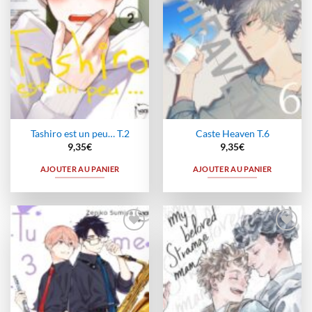
Tashiro est un peu… T.2
Caste Heaven T.6
9,35
€
9,35
€
AJOUTER AU PANIER
AJOUTER AU PANIER
Ajouter
Ajouter
à la
à la
wishlist
wishlist