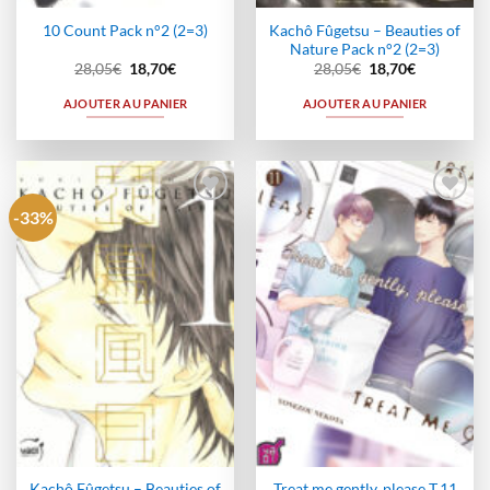
Kachô Fûgetsu – Beauties of
10 Count Pack n°2 (2=3)
Nature Pack n°2 (2=3)
Le
Le
Le
Le
28,05
€
18,70
€
28,05
€
18,70
€
prix
prix
prix
prix
initial
actuel
initial
actuel
AJOUTER AU PANIER
AJOUTER AU PANIER
était :
est :
était :
est :
28,05€.
18,70€.
28,05€.
18,70€.
-33%
Ajouter
Ajouter
à la
à la
wishlist
wishlist
Kachô Fûgetsu – Beauties of
Treat me gently, please T.11