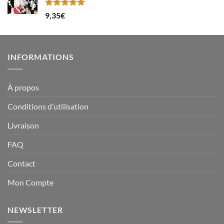
Note
5.00
9,35
€
sur 5
INFORMATIONS
À propos
Conditions d’utilisation
Livraison
FAQ
Contact
Mon Compte
NEWSLETTER