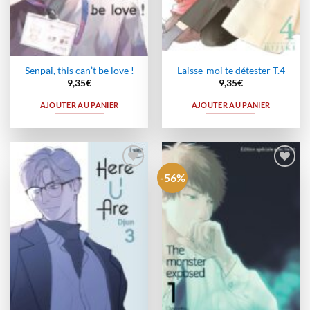
Senpai, this can’t be love !
Laisse-moi te détester T.4
9,35
€
9,35
€
AJOUTER AU PANIER
AJOUTER AU PANIER
-56%
Ajouter
Ajouter
à la
à la
wishlist
wishlist