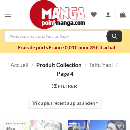
Passer
au
contenu
Recherche
de
produits
Frais de ports France 0,01€ pour 35€ d'achat
Accueil
/
Produit Collection
/
Taifu Yaoi
/
Page 4
FILTRER