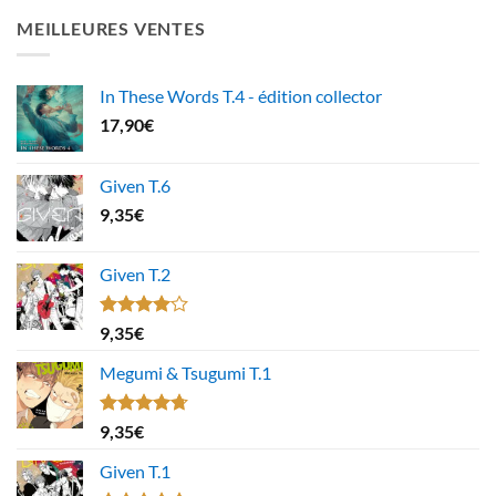
MEILLEURES VENTES
In These Words T.4 - édition collector
17,90
€
Given T.6
9,35
€
Given T.2
Note
9,35
€
4.00
sur
5
Megumi & Tsugumi T.1
Note
4.67
9,35
€
sur 5
Given T.1