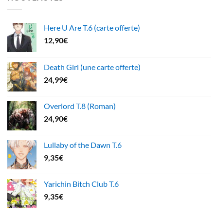
Here U Are T.6 (carte offerte)
12,90
€
Death Girl (une carte offerte)
24,99
€
Overlord T.8 (Roman)
24,90
€
Lullaby of the Dawn T.6
9,35
€
Yarichin Bitch Club T.6
9,35
€