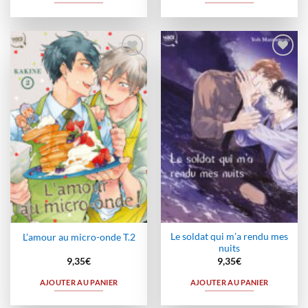
Ajouter
Ajouter
à la
à la
wishlist
wishlist
Le soldat qui m’a rendu mes
L’amour au micro-onde T.2
nuits
9,35
€
9,35
€
AJOUTER AU PANIER
AJOUTER AU PANIER