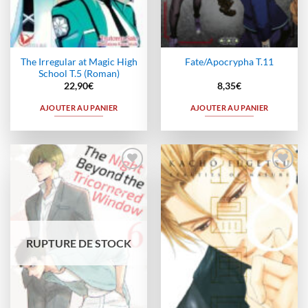
The Irregular at Magic High
Fate/Apocrypha T.11
School T.5 (Roman)
22,90
€
8,35
€
AJOUTER AU PANIER
AJOUTER AU PANIER
Ajouter
Ajouter
à la
à la
wishlist
wishlist
RUPTURE DE STOCK