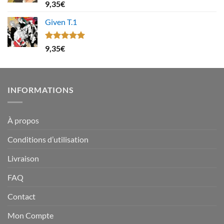
Note
4.67
9,35
€
sur 5
Given T.1
Note
5.00
9,35
€
sur 5
INFORMATIONS
À propos
Conditions d’utilisation
Livraison
FAQ
Contact
Mon Compte