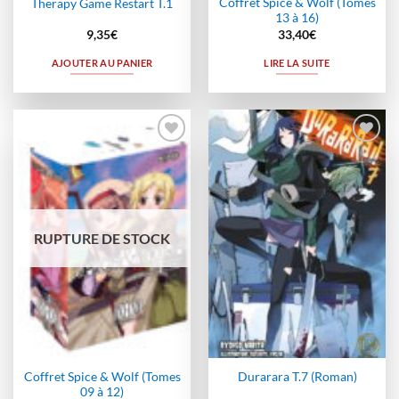
Coffret Spice & Wolf (Tomes
Therapy Game Restart T.1
13 à 16)
9,35
€
33,40
€
AJOUTER AU PANIER
LIRE LA SUITE
Ajouter
Ajouter
à la
à la
wishlist
wishlist
RUPTURE DE STOCK
Coffret Spice & Wolf (Tomes
Durarara T.7 (Roman)
09 à 12)