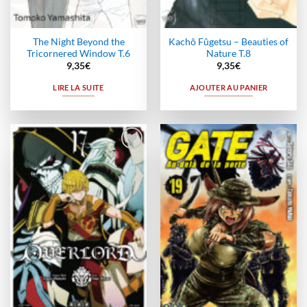
The Night Beyond the
Kachô Fûgetsu – Beauties of
Tricornered Window T.6
Nature T.8
9,35
€
9,35
€
LIRE LA SUITE
AJOUTER AU PANIER
Ajouter
Ajouter
à la
à la
wishlist
wishlist