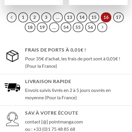
1
2
3
…
13
14
15
16
17
18
19
…
54
55
56
FRAIS DE PORTS À 0,01€ !
Pour 35€ d'achat, les frais de port sont à 0,01€ !
(Pour la France)
LIVRAISON RAPIDE
Envois suivis livrés en 2 à 5 jours ouvrés en
moyenne (Pour la France)
SAV À VOTRE ÉCOUTE
contact [@] pointmanga.com
ou : +33 (0)1 75 48 85 68