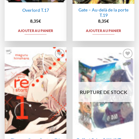
Gate – Au-delà de la porte
Overlord T.17
T.19
8,35
€
8,35
€
AJOUTER AU PANIER
AJOUTER AU PANIER
Ajouter
Ajouter
à la
à la
wishlist
wishlist
RUPTURE DE STOCK