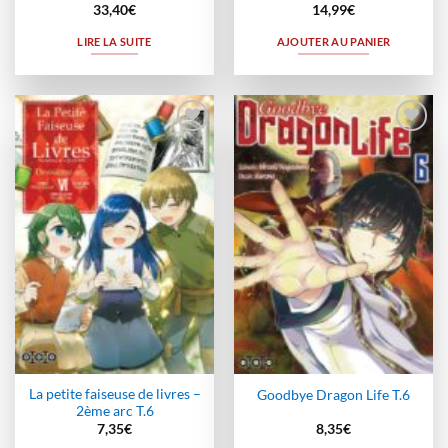
33,40
€
14,99
€
LIRE LA SUITE
AJOUTER AU PANIER
Ajouter
Ajouter
à la
à la
wishlist
wishlist
La petite faiseuse de livres –
Goodbye Dragon Life T.6
2ème arc T.6
7,35
€
8,35
€