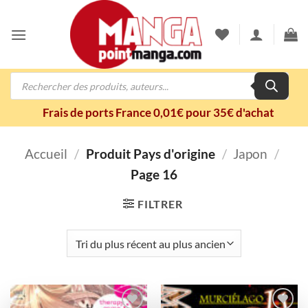
Passer
au
contenu
Recherche
de
produits
Frais de ports France 0,01€ pour 35€ d'achat
Accueil
/
Produit Pays d'origine
/
Japon
/
Page 16
FILTRER