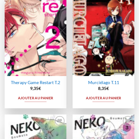
Ajouter
Ajouter
à la
à la
wishlist
wishlist
Therapy Game Restart T.2
Murciélago T.11
9,35
€
8,35
€
AJOUTER AU PANIER
AJOUTER AU PANIER
Ajouter
Ajouter
à la
à la
wishlist
wishlist