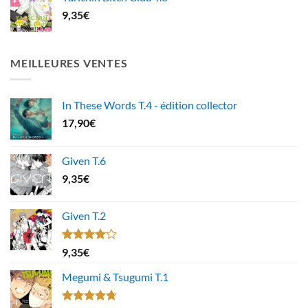
9,35
€
MEILLEURES VENTES
In These Words T.4 - édition collector
17,90
€
Given T.6
9,35
€
Given T.2
Note
9,35
€
4.00
sur
5
Megumi & Tsugumi T.1