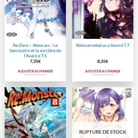
Re:Zero – 4ème arc : Le
Reincarnated as a Sword T.7
Sanctuaire et la sorcière de
l’Avarice T.5
7,35
€
8,35
€
AJOUTER AU PANIER
AJOUTER AU PANIER
Ajouter
Ajouter
à la
à la
wishlist
wishlist
RUPTURE DE STOCK