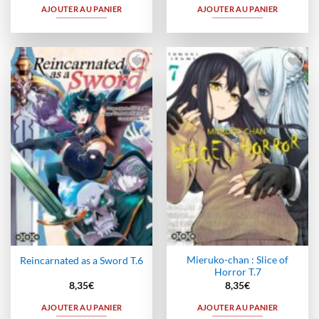
AJOUTER AU PANIER
AJOUTER AU PANIER
Ajouter
Ajouter
à la
à la
wishlist
wishlist
Mieruko-chan : Slice of
Reincarnated as a Sword T.6
Horror T.7
8,35
€
8,35
€
AJOUTER AU PANIER
AJOUTER AU PANIER