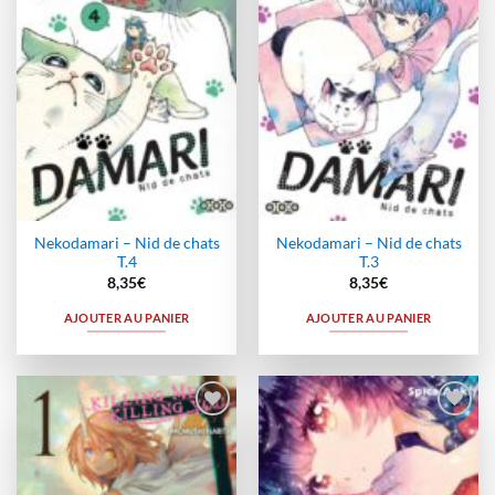
Nekodamari – Nid de chats
Nekodamari – Nid de chats
T.4
T.3
8,35
€
8,35
€
AJOUTER AU PANIER
AJOUTER AU PANIER
Ajouter
Ajouter
à la
à la
wishlist
wishlist