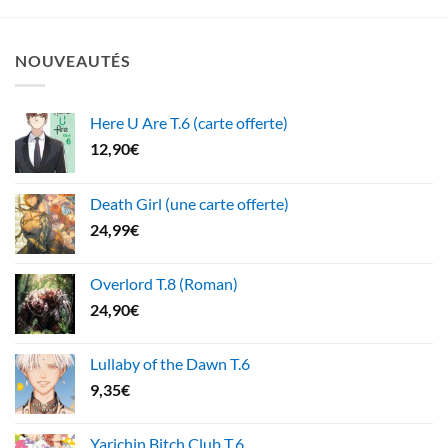
NOUVEAUTÉS
Here U Are T.6 (carte offerte)
12,90
€
Death Girl (une carte offerte)
24,99
€
Overlord T.8 (Roman)
24,90
€
Lullaby of the Dawn T.6
9,35
€
Yarichin Bitch Club T.6