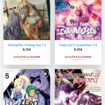
Killing Me / Killing You T.1
Kaijû Girl Carameliser T.4
8,35
€
8,35
€
AJOUTER AU PANIER
AJOUTER AU PANIER
Ajouter
Ajouter
à la
à la
wishlist
wishlist