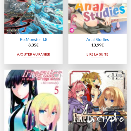
Re:Monster T.8
Anal Studies
8,35
€
13,99
€
AJOUTER AU PANIER
LIRE LA SUITE
Ajouter
Ajouter
à la
à la
wishlist
wishlist