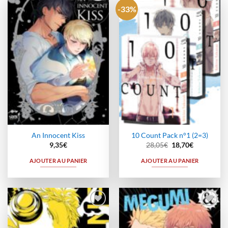
-33%
Ajouter
Ajouter
à la
à la
wishlist
wishlist
An Innocent Kiss
10 Count Pack n°1 (2=3)
Le
Le
9,35
€
28,05
€
18,70
€
prix
prix
initial
actuel
AJOUTER AU PANIER
AJOUTER AU PANIER
était :
est :
28,05€.
18,70€.
Ajouter
Ajouter
à la
à la
wishlist
wishlist