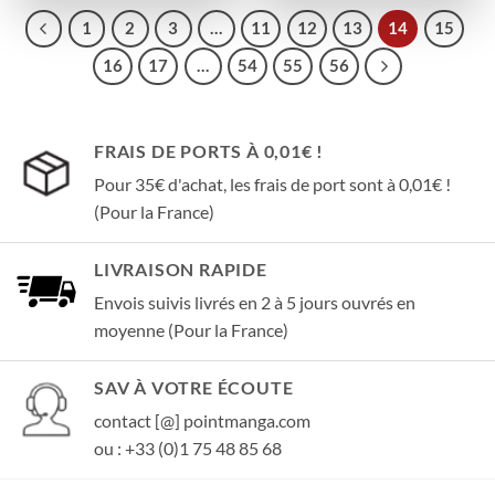
1
2
3
…
11
12
13
14
15
16
17
…
54
55
56
FRAIS DE PORTS À 0,01€ !
Pour 35€ d'achat, les frais de port sont à 0,01€ !
(Pour la France)
LIVRAISON RAPIDE
Envois suivis livrés en 2 à 5 jours ouvrés en
moyenne (Pour la France)
SAV À VOTRE ÉCOUTE
contact [@] pointmanga.com
ou : +33 (0)1 75 48 85 68