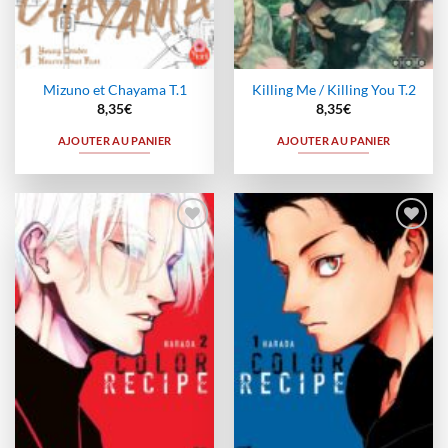
Mizuno et Chayama T.1
Killing Me / Killing You T.2
8,35
€
8,35
€
AJOUTER AU PANIER
AJOUTER AU PANIER
Ajouter
Ajouter
à la
à la
wishlist
wishlist