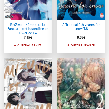
Re:Zero – 4ème arc : Le
A Tropical fish yearns for
Sanctuaire et la sorcière de
snow T.8
l’Avarice T.6
7,35
€
8,35
€
AJOUTER AU PANIER
AJOUTER AU PANIER
Ajouter
Ajouter
à la
à la
wishlist
wishlist