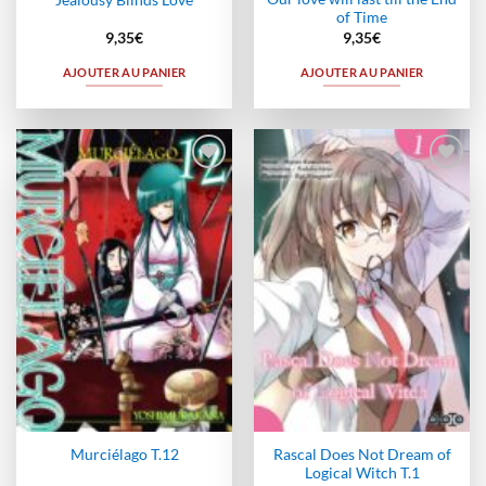
Jealousy Blinds Love
of Time
9,35
€
9,35
€
AJOUTER AU PANIER
AJOUTER AU PANIER
Ajouter
Ajouter
à la
à la
wishlist
wishlist
Rascal Does Not Dream of
Murciélago T.12
Logical Witch T.1