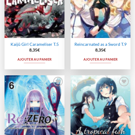
Kaijû Girl Carameliser T.5
Reincarnated as a Sword T.9
8,35
€
8,35
€
AJOUTER AU PANIER
AJOUTER AU PANIER
Ajouter
Ajouter
à la
à la
wishlist
wishlist