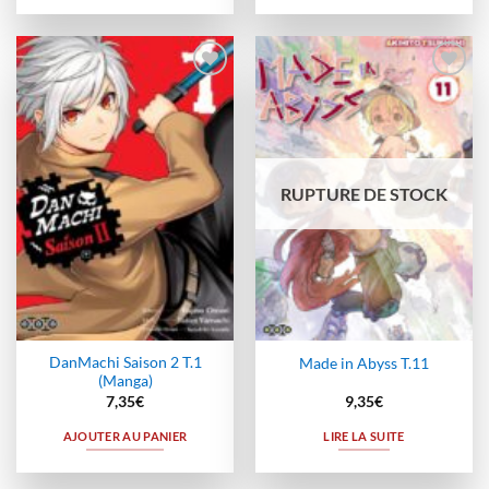
Ajouter
Ajouter
à la
à la
wishlist
wishlist
RUPTURE DE STOCK
DanMachi Saison 2 T.1
Made in Abyss T.11
(Manga)
7,35
€
9,35
€
AJOUTER AU PANIER
LIRE LA SUITE