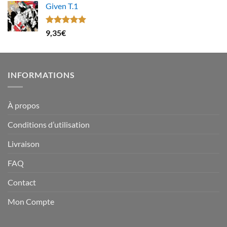
Given T.1
Note
5.00
9,35
€
sur 5
INFORMATIONS
À propos
Conditions d’utilisation
Livraison
FAQ
Contact
Mon Compte