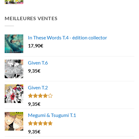
MEILLEURES VENTES
In These Words T.4 - édition collector
17,90
€
Given T.6
9,35
€
Given T.2
Note
9,35
€
4.00
sur
5
Megumi & Tsugumi T.1
Note
4.67
9,35
€
sur 5