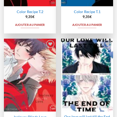
Color Recipe T.2
Color Recipe T.1
9,35
€
9,35
€
AJOUTER AU PANIER
AJOUTER AU PANIER
Ajouter
Ajouter
à la
à la
wishlist
wishlist
Our love will last till the End