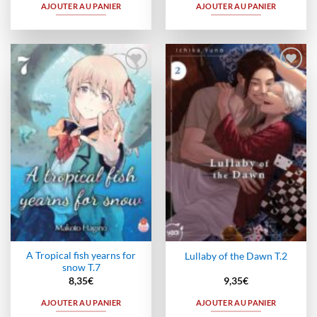
AJOUTER AU PANIER
AJOUTER AU PANIER
Ajouter
Ajouter
à la
à la
wishlist
wishlist
A Tropical fish yearns for
Lullaby of the Dawn T.2
snow T.7
8,35
€
9,35
€
AJOUTER AU PANIER
AJOUTER AU PANIER