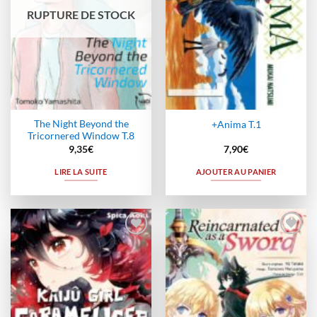
RUPTURE DE STOCK
The Night Beyond the
+Anima T.1
Tricornered Window T.8
9,35
€
7,90
€
LIRE LA SUITE
AJOUTER AU PANIER
Ajouter
Ajouter
à la
à la
wishlist
wishlist