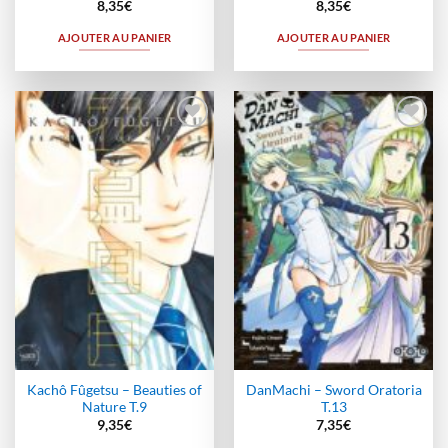
8,35
€
8,35
€
AJOUTER AU PANIER
AJOUTER AU PANIER
Ajouter
Ajouter
à la
à la
wishlist
wishlist
Kachô Fûgetsu – Beauties of
DanMachi – Sword Oratoria
Nature T.9
T.13
9,35
€
7,35
€