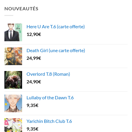
NOUVEAUTÉS
Here U Are T.6 (carte offerte)
12,90
€
Death Girl (une carte offerte)
24,99
€
Overlord T.8 (Roman)
24,90
€
Lullaby of the Dawn T.6
9,35
€
Yarichin Bitch Club T.6
9,35
€