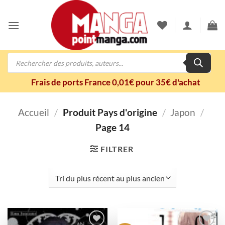
Passer
au
contenu
Recherche
de
produits
Frais de ports France 0,01€ pour 35€ d'achat
Accueil
/
Produit Pays d'origine
/
Japon
/
Page 14
FILTRER