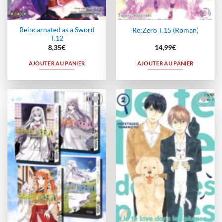
Reincarnated as a Sword
Re:Zero T.15 (Roman)
T.12
8,35
€
14,99
€
AJOUTER AU PANIER
AJOUTER AU PANIER
Ajouter
Ajouter
à la
à la
wishlist
wishlist