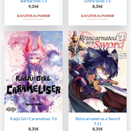
Barbarities T.3
Entre Soies T.5
9,35
€
8,35
€
AJOUTER AU PANIER
AJOUTER AU PANIER
Ajouter
Ajouter
à la
à la
wishlist
wishlist
Reincarnated as a Sword
Kaijû Girl Carameliser T.6
T.11
8,35
€
8,35
€