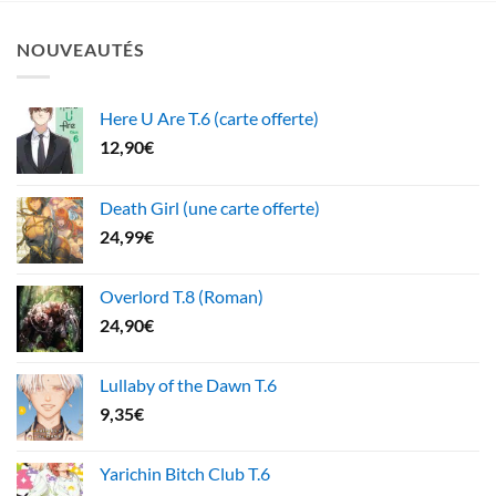
NOUVEAUTÉS
Here U Are T.6 (carte offerte)
12,90
€
Death Girl (une carte offerte)
24,99
€
Overlord T.8 (Roman)
24,90
€
Lullaby of the Dawn T.6
9,35
€
Yarichin Bitch Club T.6