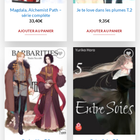
Magdala, Alchemist Path –
Je te love dans les plumes T.2
série complète
33,40
€
9,35
€
AJOUTER AU PANIER
AJOUTER AU PANIER
Ajouter
Ajouter
à la
à la
wishlist
wishlist