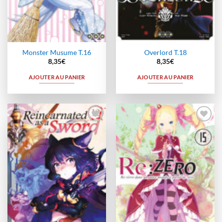
Monster Musume T.16
Overlord T.18
8,35
€
8,35
€
AJOUTER AU PANIER
AJOUTER AU PANIER
Ajouter
Ajouter
à la
à la
wishlist
wishlist