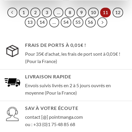
1
2
3
…
8
9
10
11
12
13
14
…
54
55
56
FRAIS DE PORTS À 0,01€ !
Pour 35€ d'achat, les frais de port sont à 0,01€ !
(Pour la France)
LIVRAISON RAPIDE
Envois suivis livrés en 2 à 5 jours ouvrés en
moyenne (Pour la France)
SAV À VOTRE ÉCOUTE
contact [@] pointmanga.com
ou : +33 (0)1 75 48 85 68