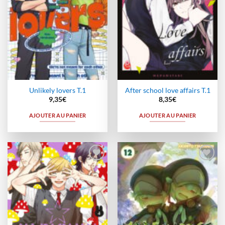
Unlikely lovers T.1
After school love affairs T.1
9,35
€
8,35
€
AJOUTER AU PANIER
AJOUTER AU PANIER
Ajouter
Ajouter
à la
à la
wishlist
wishlist