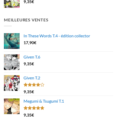
9,35
€
MEILLEURES VENTES
In These Words T.4 - édition collector
17,90
€
Given T.6
9,35
€
Given T.2
Note
9,35
€
4.00
sur
5
Megumi & Tsugumi T.1
Note
4.67
9,35
€