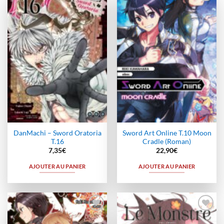
Ajouter
Ajouter
à la
à la
wishlist
wishlist
DanMachi – Sword Oratoria
Sword Art Online T.10 Moon
T.16
Cradle (Roman)
7,35
€
22,90
€
AJOUTER AU PANIER
AJOUTER AU PANIER
Ajouter
Ajouter