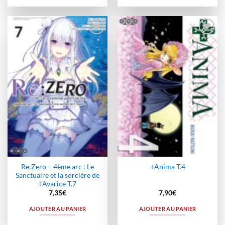
Ajouter
Ajouter
à la
à la
wishlist
wishlist
Re:Zero – 4ème arc : Le
+Anima T.4
Sanctuaire et la sorcière de
l’Avarice T.7
7,35
€
7,90
€
AJOUTER AU PANIER
AJOUTER AU PANIER