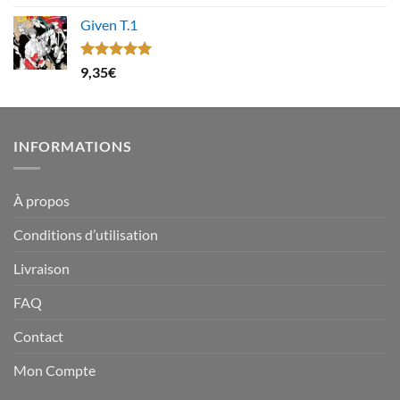
sur 5
Given T.1
Note
5.00
9,35
€
sur 5
INFORMATIONS
À propos
Conditions d’utilisation
Livraison
FAQ
Contact
Mon Compte