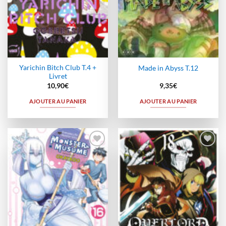
Yarichin Bitch Club T.4 +
Made in Abyss T.12
Livret
10,90
€
9,35
€
AJOUTER AU PANIER
AJOUTER AU PANIER
Ajouter
Ajouter
à la
à la
wishlist
wishlist