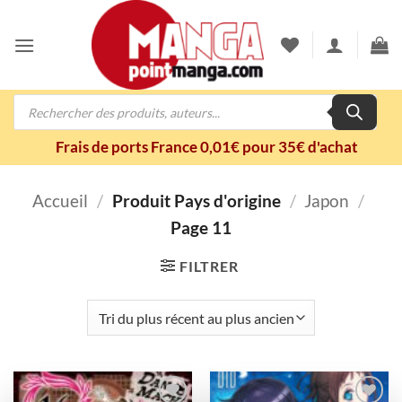
Passer
au
contenu
Recherche
de
produits
Frais de ports France 0,01€ pour 35€ d'achat
Accueil
/
Produit Pays d'origine
/
Japon
/
Page 11
FILTRER