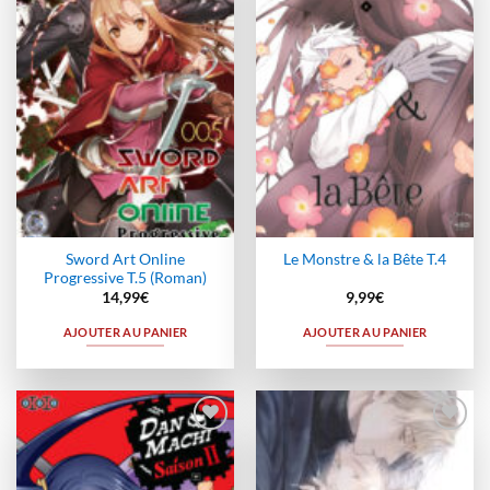
à la
à la
wishlist
wishlist
Sword Art Online
Le Monstre & la Bête T.4
Progressive T.5 (Roman)
14,99
€
9,99
€
AJOUTER AU PANIER
AJOUTER AU PANIER
Ajouter
Ajouter
à la
à la
wishlist
wishlist