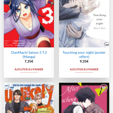
DanMachi Saison 2 T.3
Touching your night (poster
(Manga)
offert)
7,35
€
9,35
€
AJOUTER AU PANIER
AJOUTER AU PANIER
Ajouter
Ajouter
à la
à la
wishlist
wishlist