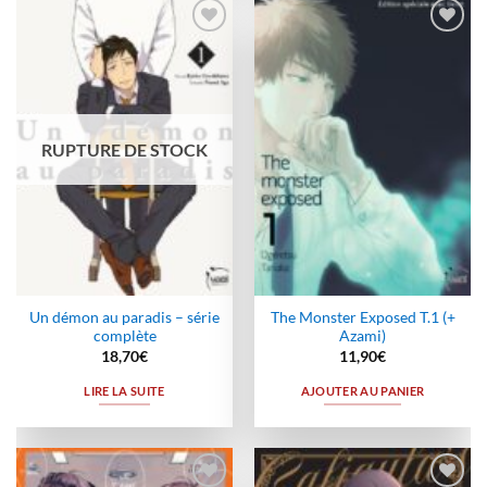
Ajouter
Ajouter
à la
à la
wishlist
wishlist
RUPTURE DE STOCK
Un démon au paradis – série
The Monster Exposed T.1 (+
complète
Azami)
18,70
€
11,90
€
LIRE LA SUITE
AJOUTER AU PANIER