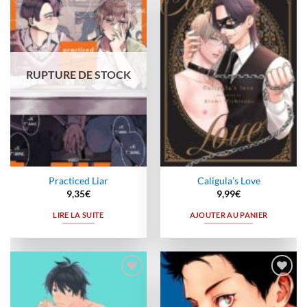
Ajouter
Ajouter
à la
à la
wishlist
wishlist
RUPTURE DE STOCK
Practiced Liar
Caligula’s Love
9,35
€
9,99
€
LIRE LA SUITE
AJOUTER AU PANIER
Ajouter
Ajouter
à la
à la
wishlist
wishlist