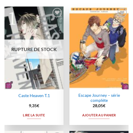
Ajouter
Ajouter
à la
à la
wishlist
wishlist
RUPTURE DE STOCK
Escape Journey – série
Caste Heaven T.1
complète
9,35
€
28,05
€
LIRE LA SUITE
AJOUTER AU PANIER