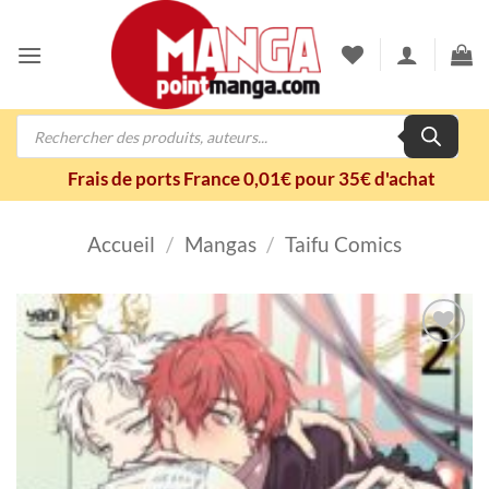
Passer
au
contenu
Recherche
de
produits
Frais de ports France 0,01€ pour 35€ d'achat
Accueil
/
Mangas
/
Taifu Comics
Ajouter
à la
wishlist