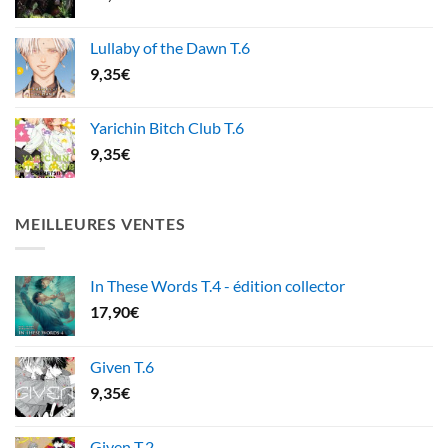
Lullaby of the Dawn T.6
9,35
€
Yarichin Bitch Club T.6
9,35
€
MEILLEURES VENTES
In These Words T.4 - édition collector
17,90
€
Given T.6
9,35
€
Given T.2