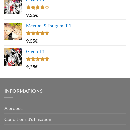
Note
9,35
€
4.00
sur
5
Megumi & Tsugumi T.1
Note
4.67
9,35
€
sur 5
Given T.1
Note
5.00
9,35
€
sur 5
INFORMATIONS
À propos
Conditions d’utilisation