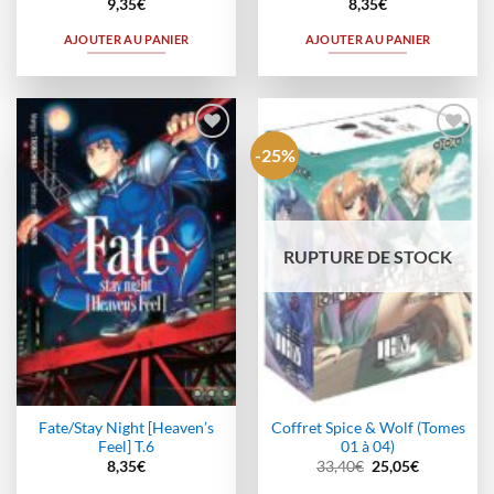
9,35
€
8,35
€
AJOUTER AU PANIER
AJOUTER AU PANIER
-25%
Ajouter
Ajouter
à la
à la
wishlist
wishlist
RUPTURE DE STOCK
Fate/Stay Night [Heaven’s
Coffret Spice & Wolf (Tomes
Feel] T.6
01 à 04)
Le
Le
8,35
€
33,40
€
25,05
€
prix
prix