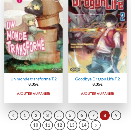
Ajouter
Ajouter
à la
à la
wishlist
wishlist
Un monde transformé T.2
Goodbye Dragon Life T.2
8,35
€
8,35
€
AJOUTER AU PANIER
AJOUTER AU PANIER
1
2
3
…
5
6
7
8
9
10
11
12
13
14