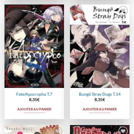
Ajouter
Ajouter
à la
à la
wishlist
wishlist
Fate/Apocrypha T.7
Bungô Stray Dogs T.14
8,35
€
8,35
€
AJOUTER AU PANIER
AJOUTER AU PANIER