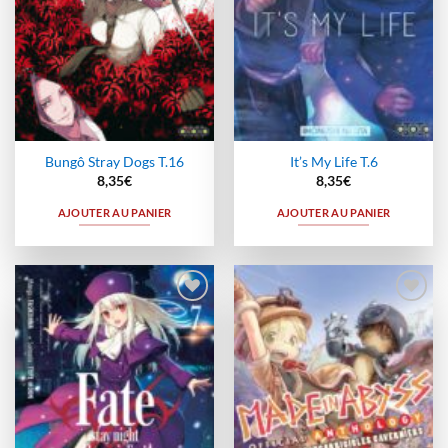
Bungô Stray Dogs T.16
It’s My Life T.6
8,35
€
8,35
€
AJOUTER AU PANIER
AJOUTER AU PANIER
Ajouter
Ajouter
à la
à la
wishlist
wishlist