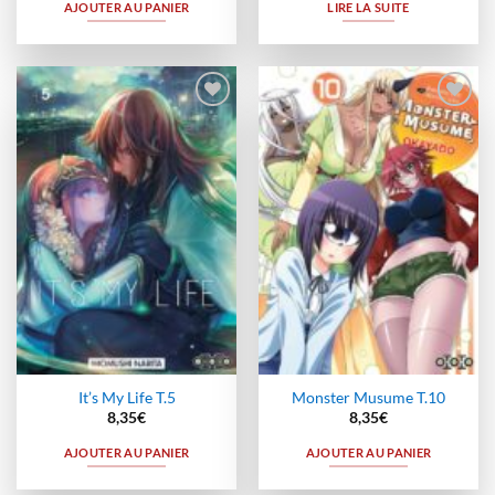
initial
actuel
AJOUTER AU PANIER
LIRE LA SUITE
était :
est :
33,40€.
25,05€.
Ajouter
Ajouter
à la
à la
wishlist
wishlist
It’s My Life T.5
Monster Musume T.10
8,35
€
8,35
€
AJOUTER AU PANIER
AJOUTER AU PANIER