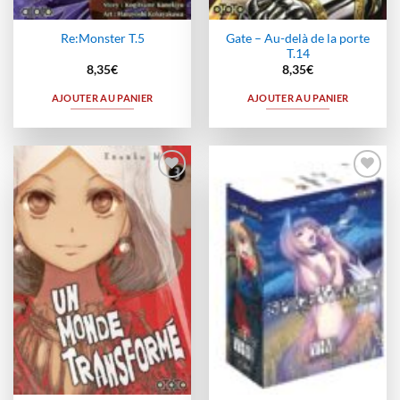
Gate – Au-delà de la porte
Re:Monster T.5
T.14
8,35
€
8,35
€
AJOUTER AU PANIER
AJOUTER AU PANIER
Ajouter
Ajouter
à la
à la
wishlist
wishlist