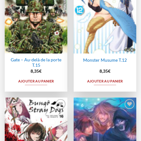
Gate – Au-delà de la porte
Monster Musume T.12
T.15
8,35
€
8,35
€
AJOUTER AU PANIER
AJOUTER AU PANIER
Ajouter
Ajouter
à la
à la
wishlist
wishlist