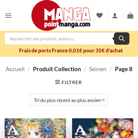
Passer
au
contenu
Recherche
de
produits
Frais de ports France 0,01€ pour 35€ d'achat
Accueil
/
Produit Collection
/
Seinen
/
Page 8
FILTRER
Ajouter
Ajouter