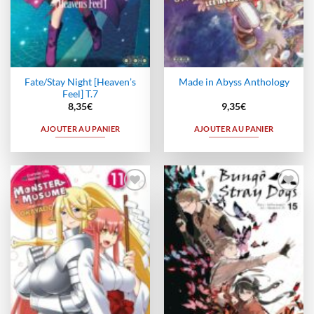
Fate/Stay Night [Heaven’s
Made in Abyss Anthology
Feel] T.7
8,35
€
9,35
€
AJOUTER AU PANIER
AJOUTER AU PANIER
Ajouter
Ajouter
à la
à la
wishlist
wishlist