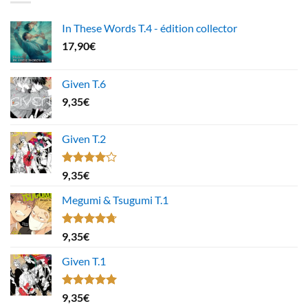
In These Words T.4 - édition collector
17,90
€
Given T.6
9,35
€
Given T.2
Note
9,35
€
4.00
sur
5
Megumi & Tsugumi T.1
Note
4.67
9,35
€
sur 5
Given T.1
Note
5.00
9,35
€
sur 5