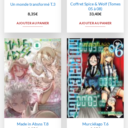
Coffret Spice & Wolf (Tomes
Un monde transformé T.3
05 à 08)
8,35
€
33,40
€
AJOUTER AU PANIER
AJOUTER AU PANIER
Ajouter
Ajouter
à la
à la
wishlist
wishlist
Made in Abyss T.8
Murciélago T.6