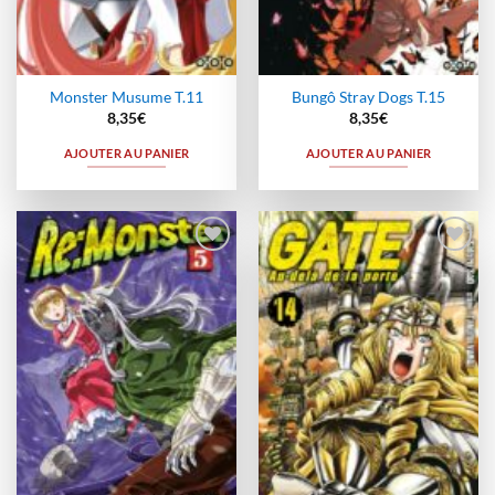
Monster Musume T.11
Bungô Stray Dogs T.15
8,35
€
8,35
€
AJOUTER AU PANIER
AJOUTER AU PANIER
Ajouter
Ajouter
à la
à la
wishlist
wishlist