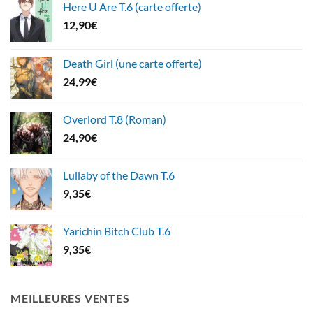
Here U Are T.6 (carte offerte)
12,90
€
Death Girl (une carte offerte)
24,99
€
Overlord T.8 (Roman)
24,90
€
Lullaby of the Dawn T.6
9,35
€
Yarichin Bitch Club T.6
9,35
€
MEILLEURES VENTES