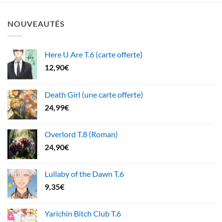
NOUVEAUTÉS
Here U Are T.6 (carte offerte)
12,90
€
Death Girl (une carte offerte)
24,99
€
Overlord T.8 (Roman)
24,90
€
Lullaby of the Dawn T.6
9,35
€
Yarichin Bitch Club T.6