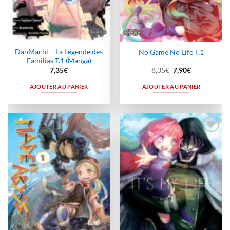
DanMachi – La Légende des
No Game No Life T.1
Familias T.1 (Manga)
Le
Le
7,35
€
8,35
€
7,90
€
prix
prix
initial
actuel
AJOUTER AU PANIER
AJOUTER AU PANIER
était :
est :
8,35€.
7,90€.
Ajouter
Ajouter
à la
à la
wishlist
wishlist