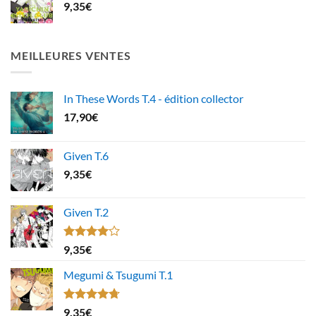
9,35
€
MEILLEURES VENTES
In These Words T.4 - édition collector
17,90
€
Given T.6
9,35
€
Given T.2
Note
9,35
€
4.00
sur
5
Megumi & Tsugumi T.1
Note
4.67
9,35
€