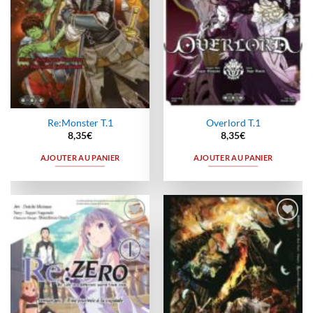
Re:Monster T.1
Overlord T.1
8,35
€
8,35
€
AJOUTER AU PANIER
AJOUTER AU PANIER
Ajouter
Ajouter
à la
à la
wishlist
wishlist