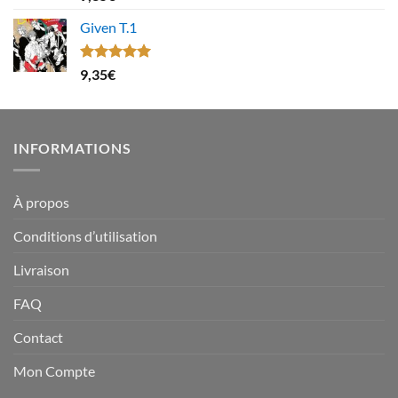
sur 5
Given T.1
Note
5.00
9,35
€
sur 5
INFORMATIONS
À propos
Conditions d’utilisation
Livraison
FAQ
Contact
Mon Compte