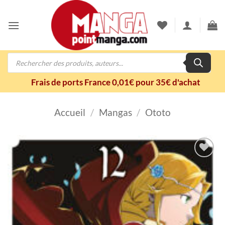
Passer
au
contenu
Recherche
de
produits
Frais de ports France 0,01€ pour 35€ d'achat
Accueil
/
Mangas
/
Ototo
Ajouter
à la
wishlist