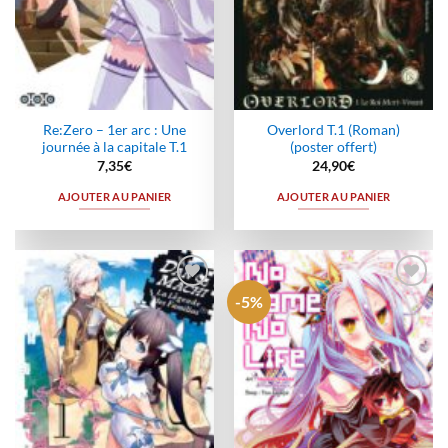
Re:Zero – 1er arc : Une
Overlord T.1 (Roman)
journée à la capitale T.1
(poster offert)
7,35
€
24,90
€
AJOUTER AU PANIER
AJOUTER AU PANIER
-5%
Ajouter
Ajouter
à la
à la
wishlist
wishlist