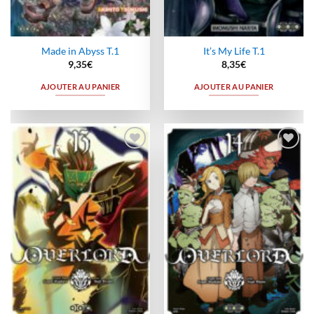
Made in Abyss T.1
It’s My Life T.1
9,35
€
8,35
€
AJOUTER AU PANIER
AJOUTER AU PANIER
Ajouter
Ajouter
à la
à la
wishlist
wishlist