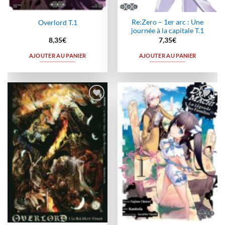
Re:Zero – 1er arc : Une
Overlord T.1
journée à la capitale T.1
8,35
€
7,35
€
AJOUTER AU PANIER
AJOUTER AU PANIER
Ajouter
Ajouter
à la
à la
wishlist
wishlist