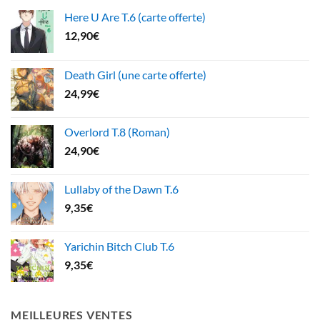
Here U Are T.6 (carte offerte)
12,90
€
Death Girl (une carte offerte)
24,99
€
Overlord T.8 (Roman)
24,90
€
Lullaby of the Dawn T.6
9,35
€
Yarichin Bitch Club T.6
9,35
€
MEILLEURES VENTES