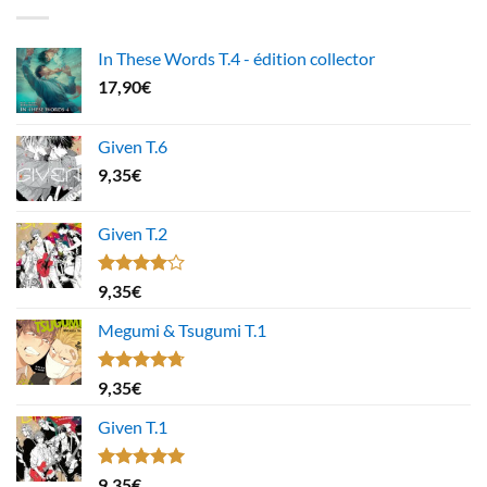
In These Words T.4 - édition collector
17,90
€
Given T.6
9,35
€
Given T.2
Note
9,35
€
4.00
sur
5
Megumi & Tsugumi T.1
Note
4.67
9,35
€
sur 5
Given T.1
Note
5.00
9,35
€