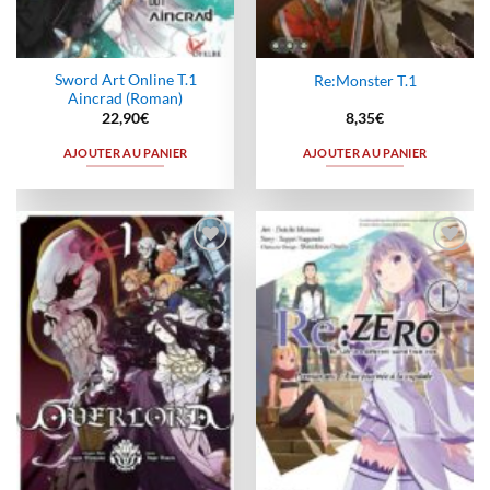
Sword Art Online T.1
Re:Monster T.1
Aincrad (Roman)
22,90
€
8,35
€
AJOUTER AU PANIER
AJOUTER AU PANIER
Ajouter
Ajouter
à la
à la
wishlist
wishlist