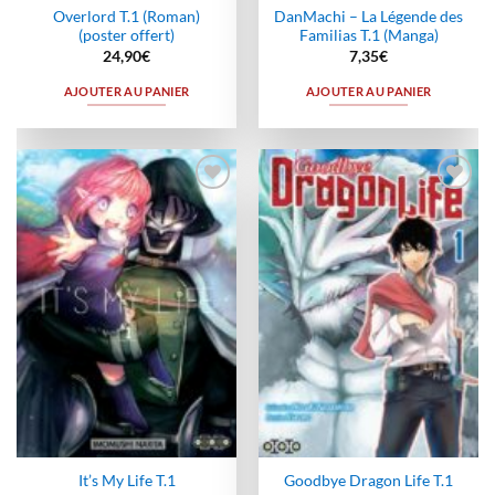
Overlord T.1 (Roman)
DanMachi – La Légende des
(poster offert)
Familias T.1 (Manga)
24,90
€
7,35
€
AJOUTER AU PANIER
AJOUTER AU PANIER
Ajouter
Ajouter
à la
à la
wishlist
wishlist
It’s My Life T.1
Goodbye Dragon Life T.1