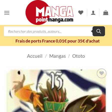
Passer
au
contenu
Recherche
de
produits
Frais de ports France 0,01€ pour 35€ d'achat
Accueil
/
Mangas
/
Ototo
Ajouter
à la
wishlist