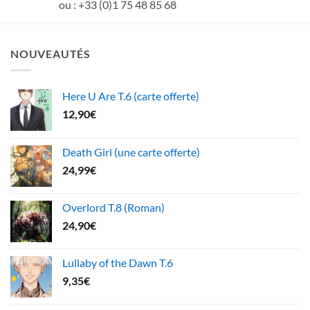
ou : +33 (0)1 75 48 85 68
NOUVEAUTÉS
Here U Are T.6 (carte offerte)
12,90
€
Death Girl (une carte offerte)
24,99
€
Overlord T.8 (Roman)
24,90
€
Lullaby of the Dawn T.6
9,35
€