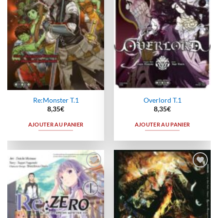
Re:Monster T.1
Overlord T.1
8,35
€
8,35
€
AJOUTER AU PANIER
AJOUTER AU PANIER
Ajouter
Ajouter
à la
à la
wishlist
wishlist