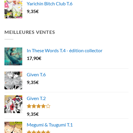
Yarichin Bitch Club T.6
9,35
€
MEILLEURES VENTES
In These Words T.4 - édition collector
17,90
€
Given T.6
9,35
€
Given T.2
Note
9,35
€
4.00
sur
5
Megumi & Tsugumi T.1