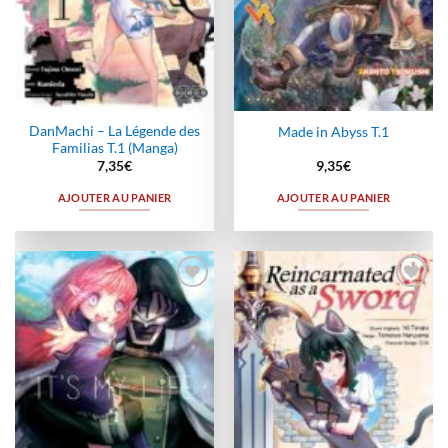
DanMachi – La Légende des
Made in Abyss T.1
Familias T.1 (Manga)
7,35
€
9,35
€
AJOUTER AU PANIER
AJOUTER AU PANIER
Ajouter
Ajouter
à la
à la
wishlist
wishlist