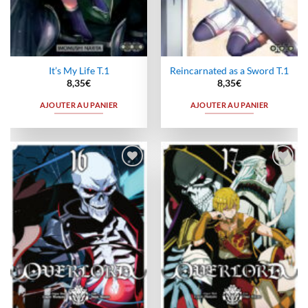
It’s My Life T.1
Reincarnated as a Sword T.1
8,35
€
8,35
€
AJOUTER AU PANIER
AJOUTER AU PANIER
Ajouter
Ajouter
à la
à la
wishlist
wishlist