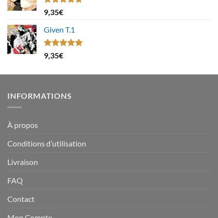
Note
4.67
9,35
€
sur 5
Given T.1
Note
5.00
9,35
€
sur 5
INFORMATIONS
À propos
Conditions d’utilisation
Livraison
FAQ
Contact
Mon Compte