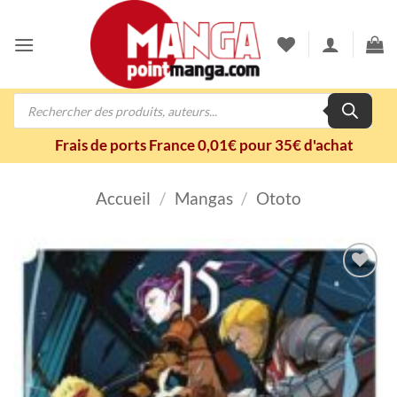
Passer
au
contenu
Recherche
de
produits
Frais de ports France 0,01€ pour 35€ d'achat
Accueil
/
Mangas
/
Ototo
Ajouter
à la
wishlist