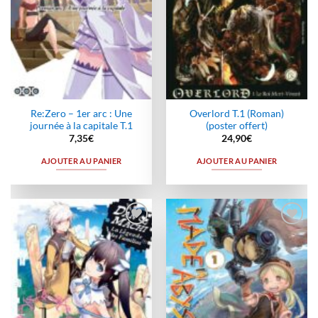
Re:Zero – 1er arc : Une
Overlord T.1 (Roman)
journée à la capitale T.1
(poster offert)
7,35
€
24,90
€
AJOUTER AU PANIER
AJOUTER AU PANIER
Ajouter
Ajouter
à la
à la
wishlist
wishlist