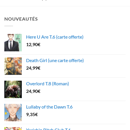
NOUVEAUTÉS
Here U Are T.6 (carte offerte)
12,90
€
Death Girl (une carte offerte)
24,99
€
Overlord T.8 (Roman)
24,90
€
Lullaby of the Dawn T.6
9,35
€
Yarichin Bitch Club T.6