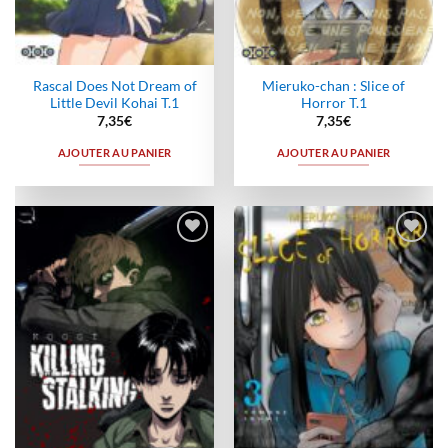
Rascal Does Not Dream of
Mieruko-chan : Slice of
Little Devil Kohai T.1
Horror T.1
7,35
€
7,35
€
AJOUTER AU PANIER
AJOUTER AU PANIER
Ajouter
Ajouter
à la
à la
wishlist
wishlist