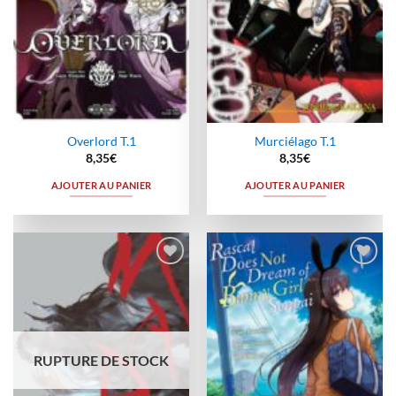
Overlord T.1
Murciélago T.1
8,35
€
8,35
€
AJOUTER AU PANIER
AJOUTER AU PANIER
Ajouter
Ajouter
à la
à la
wishlist
wishlist
RUPTURE DE STOCK