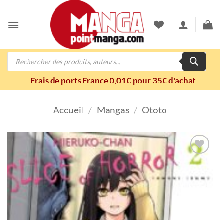
Passer
au
contenu
Recherche
de
produits
Frais de ports France 0,01€ pour 35€ d'achat
Accueil
/
Mangas
/
Ototo
Ajouter
à la
wishlist