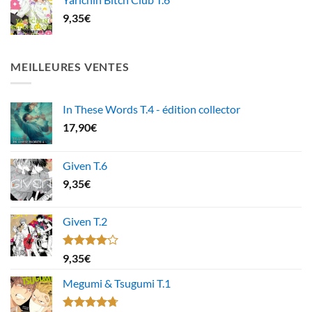
9,35
€
MEILLEURES VENTES
In These Words T.4 - édition collector
17,90
€
Given T.6
9,35
€
Given T.2
Note
9,35
€
4.00
sur
5
Megumi & Tsugumi T.1