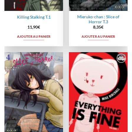
Mieruko-chan : Slice of
Killing Stalking T.1
Horror T.3
11,90
€
8,35
€
AJOUTER AU PANIER
AJOUTER AU PANIER
Ajouter
Ajouter
à la
à la
wishlist
wishlist