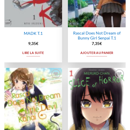
Rascal Does Not Dream of
MADK T.1
Bunny Girl Senpai T.1
9,35
€
7,35
€
LIRE LA SUITE
AJOUTER AU PANIER
Ajouter
Ajouter
à la
à la
wishlist
wishlist