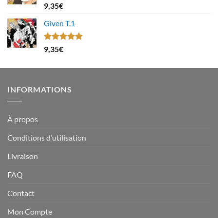
Note
4.67
9,35
€
sur 5
Given T.1
Note
5.00
9,35
€
sur 5
INFORMATIONS
À propos
Conditions d’utilisation
Livraison
FAQ
Contact
Mon Compte