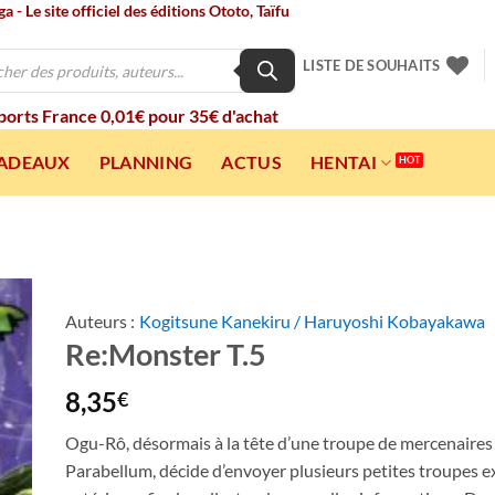
 - Le site officiel des éditions Ototo, Taïfu
LISTE DE SOUHAITS
 ports France 0,01€ pour 35€ d'achat
CADEAUX
PLANNING
ACTUS
HENTAI
Auteurs :
Kogitsune Kanekiru / Haruyoshi Kobayakawa
Re:Monster T.5
ter
a
ist
8,35
€
Ogu-Rô, désormais à la tête d’une troupe de mercenair
Parabellum, décide d’envoyer plusieurs petites troupes 