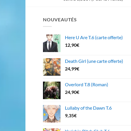
NOUVEAUTÉS
Here U Are T.6 (carte offerte)
12,90
€
Death Girl (une carte offerte)
24,99
€
Overlord T.8 (Roman)
24,90
€
Lullaby of the Dawn T.6
9,35
€