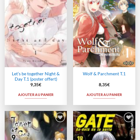
à la
à la
wishlist
wishlist
Let’s be together Night &
Wolf & Parchment T.1
Day T.1 (poster offert)
9,35
€
8,35
€
AJOUTER AU PANIER
AJOUTER AU PANIER
Ajouter
Ajouter
à la
à la
wishlist
wishlist