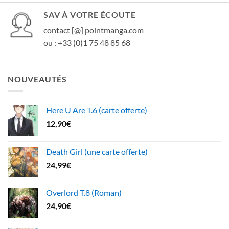
SAV À VOTRE ÉCOUTE
contact [@] pointmanga.com
ou : +33 (0)1 75 48 85 68
NOUVEAUTÉS
Here U Are T.6 (carte offerte)
12,90
€
Death Girl (une carte offerte)
24,99
€
Overlord T.8 (Roman)
24,90
€