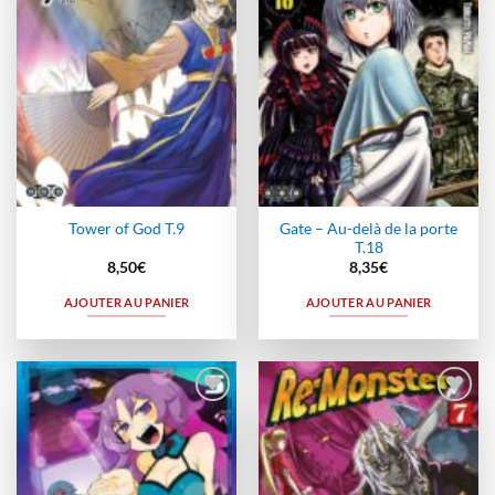
Gate – Au-delà de la porte
Tower of God T.9
T.18
8,50
€
8,35
€
AJOUTER AU PANIER
AJOUTER AU PANIER
Ajouter
Ajouter
à la
à la
wishlist
wishlist