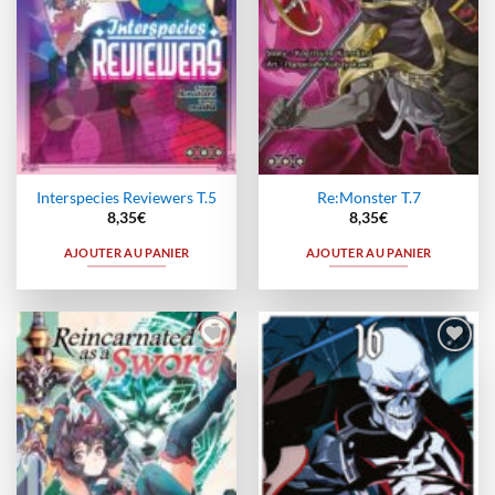
Interspecies Reviewers T.5
Re:Monster T.7
8,35
€
8,35
€
AJOUTER AU PANIER
AJOUTER AU PANIER
Ajouter
Ajouter
à la
à la
wishlist
wishlist