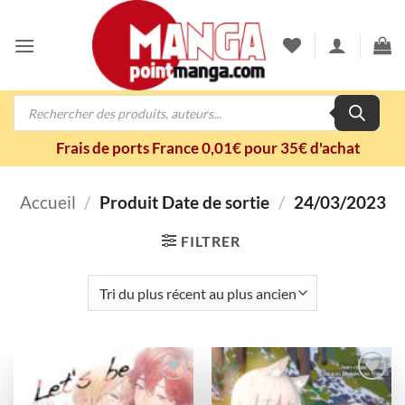
Passer
au
contenu
Recherche
de
produits
Frais de ports France 0,01€ pour 35€ d'achat
Accueil
/
Produit Date de sortie
/
24/03/2023
FILTRER
Ajouter
Ajouter