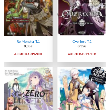
Re:Monster T.1
Overlord T.1
8,35
€
8,35
€
AJOUTER AU PANIER
AJOUTER AU PANIER
Ajouter
Ajouter
à la
à la
wishlist
wishlist