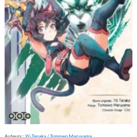
Auteurs :
Yû Tanaka / Tomowo Maruyama