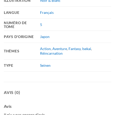
ILLUSTRATION
Noir & Blanc
LANGUE
Français
NUMÉRO DE
5
TOME
PAYS D'ORIGINE
Japon
Action
,
Aventure
,
Fantasy
,
Isekai
,
THÈMES
Réincarnation
TYPE
Seinen
AVIS (0)
Avis
Il n’y a pas encore d’avis.