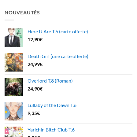
NOUVEAUTÉS
Here U Are T.6 (carte offerte)
12,90
€
Death Girl (une carte offerte)
24,99
€
Overlord T.8 (Roman)
24,90
€
Lullaby of the Dawn T.6
9,35
€
Yarichin Bitch Club T.6