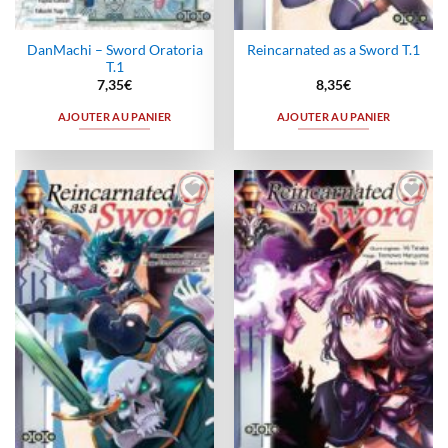
DanMachi – Sword Oratoria
Reincarnated as a Sword T.1
T.1
7,35
€
8,35
€
AJOUTER AU PANIER
AJOUTER AU PANIER
Ajouter
Ajouter
à la
à la
wishlist
wishlist