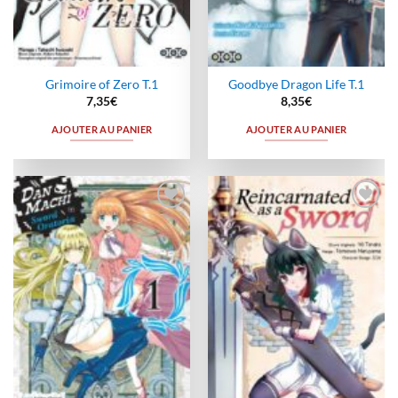
Grimoire of Zero T.1
Goodbye Dragon Life T.1
7,35
€
8,35
€
AJOUTER AU PANIER
AJOUTER AU PANIER
Ajouter
Ajouter
à la
à la
wishlist
wishlist