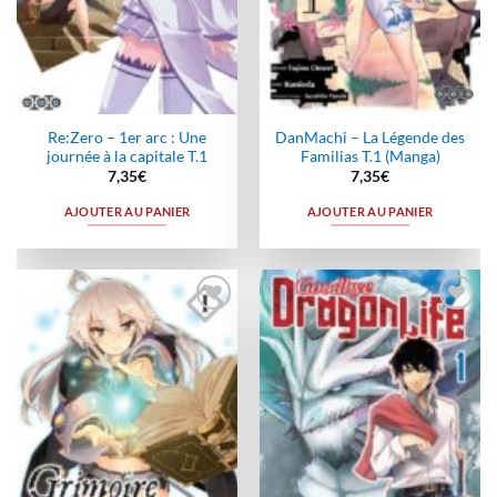
Re:Zero – 1er arc : Une
DanMachi – La Légende des
journée à la capitale T.1
Familias T.1 (Manga)
7,35
€
7,35
€
AJOUTER AU PANIER
AJOUTER AU PANIER
Ajouter
Ajouter
à la
à la
wishlist
wishlist