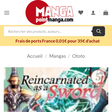
Passer
au
contenu
Recherche
de
produits
Frais de ports France 0,01€ pour 35€ d'achat
Accueil
/
Mangas
/
Ototo
Ajouter
à la
wishlist