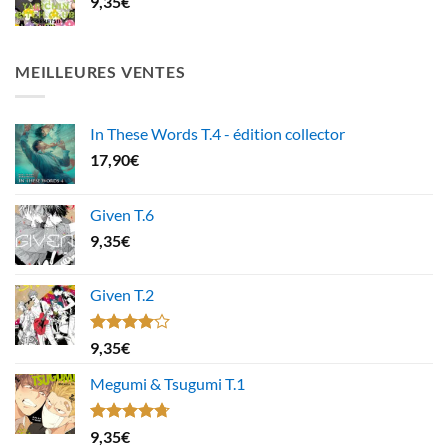
9,35
€
MEILLEURES VENTES
In These Words T.4 - édition collector
17,90
€
Given T.6
9,35
€
Given T.2
Note
9,35
€
4.00
sur
5
Megumi & Tsugumi T.1
Note
4.67
9,35
€