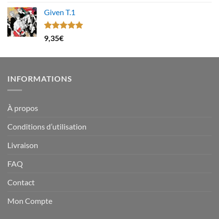
sur 5
Given T.1
Note
5.00
9,35
€
sur 5
INFORMATIONS
À propos
Conditions d’utilisation
Livraison
FAQ
Contact
Mon Compte