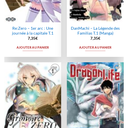
Re:Zero – 1er arc : Une
DanMachi – La Légende des
journée à la capitale T.1
Familias T.1 (Manga)
7,35
€
7,35
€
AJOUTER AU PANIER
AJOUTER AU PANIER
Ajouter
Ajouter
à la
à la
wishlist
wishlist