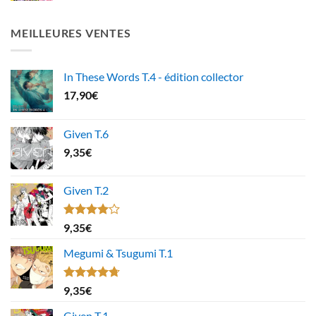
MEILLEURES VENTES
In These Words T.4 - édition collector
17,90
€
Given T.6
9,35
€
Given T.2
Note
9,35
€
4.00
sur
5
Megumi & Tsugumi T.1
Note
4.67
9,35
€
sur 5
Given T.1