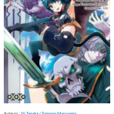
Auteurs :
Yû Tanaka / Tomowo Maruyama