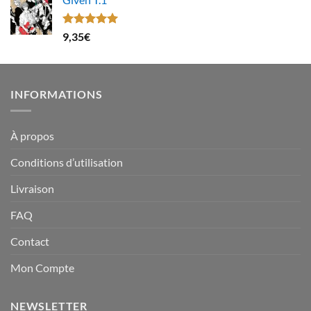
Note
5.00
9,35
€
sur 5
INFORMATIONS
À propos
Conditions d’utilisation
Livraison
FAQ
Contact
Mon Compte
NEWSLETTER