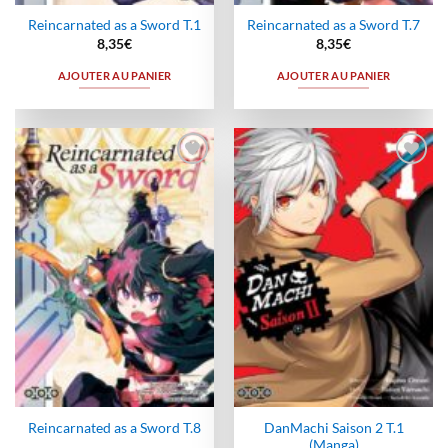
Reincarnated as a Sword T.1
Reincarnated as a Sword T.7
8,35
€
8,35
€
AJOUTER AU PANIER
AJOUTER AU PANIER
Ajouter
Ajouter
à la
à la
wishlist
wishlist
DanMachi Saison 2 T.1
Reincarnated as a Sword T.8
(Manga)