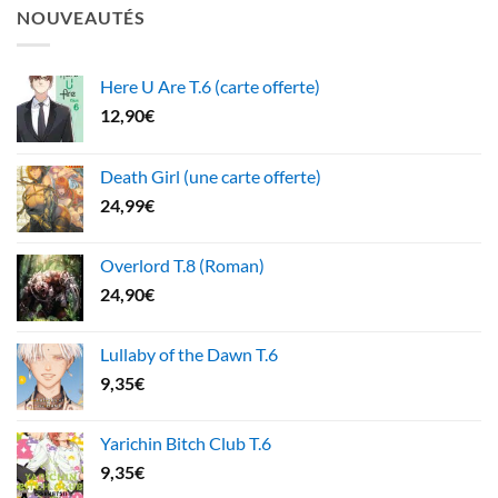
NOUVEAUTÉS
Here U Are T.6 (carte offerte)
12,90
€
Death Girl (une carte offerte)
24,99
€
Overlord T.8 (Roman)
24,90
€
Lullaby of the Dawn T.6
9,35
€
Yarichin Bitch Club T.6
9,35
€