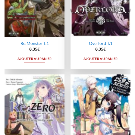
Re:Monster T.1
Overlord T.1
8,35
€
8,35
€
AJOUTER AU PANIER
AJOUTER AU PANIER
Ajouter
Ajouter
à la
à la
wishlist
wishlist