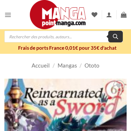
Passer
au
contenu
Recherche
de
produits
Frais de ports France 0,01€ pour 35€ d'achat
Accueil
/
Mangas
/
Ototo
Ajouter
à la
wishlist