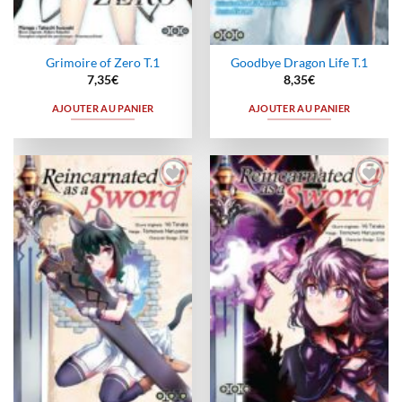
Grimoire of Zero T.1
Goodbye Dragon Life T.1
7,35
€
8,35
€
AJOUTER AU PANIER
AJOUTER AU PANIER
Ajouter
Ajouter
à la
à la
wishlist
wishlist