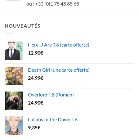
ou : +33 (0)1 75 48 85 68
NOUVEAUTÉS
Here U Are T.6 (carte offerte)
12,90
€
Death Girl (une carte offerte)
24,99
€
Overlord T.8 (Roman)
24,90
€
Lullaby of the Dawn T.6
9,35
€