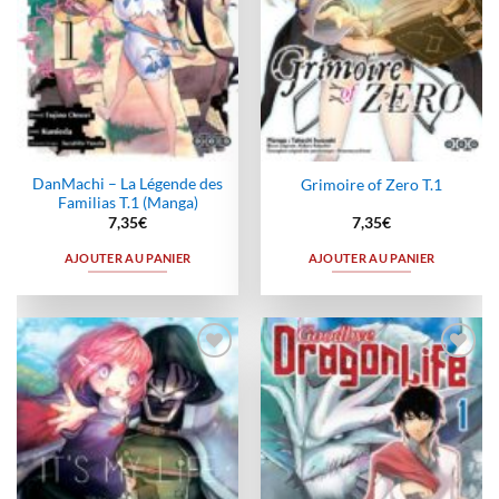
DanMachi – La Légende des
Grimoire of Zero T.1
Familias T.1 (Manga)
7,35
€
7,35
€
AJOUTER AU PANIER
AJOUTER AU PANIER
Ajouter
Ajouter
à la
à la
wishlist
wishlist