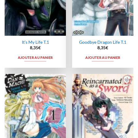
It’s My Life T.1
Goodbye Dragon Life T.1
8,35
€
8,35
€
AJOUTER AU PANIER
AJOUTER AU PANIER
Ajouter
Ajouter
à la
à la
wishlist
wishlist