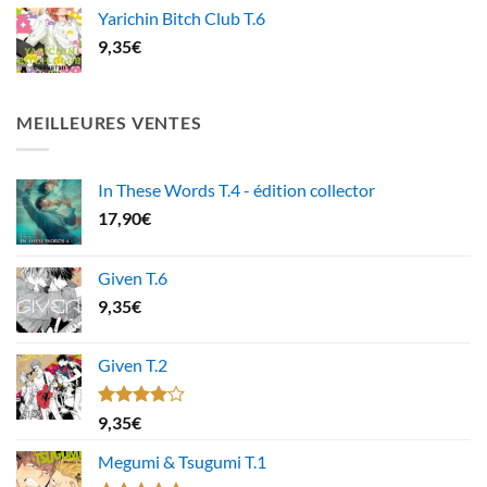
Yarichin Bitch Club T.6
9,35
€
MEILLEURES VENTES
In These Words T.4 - édition collector
17,90
€
Given T.6
9,35
€
Given T.2
Note
9,35
€
4.00
sur
5
Megumi & Tsugumi T.1