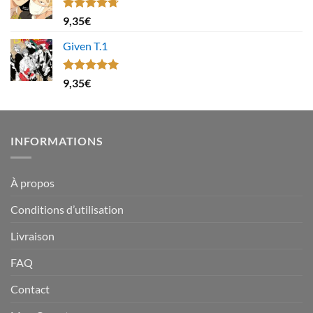
Note
4.67
9,35
€
sur 5
Given T.1
Note
5.00
9,35
€
sur 5
INFORMATIONS
À propos
Conditions d’utilisation
Livraison
FAQ
Contact