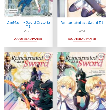
DanMachi – Sword Oratoria
Reincarnated as a Sword T.1
T.1
7,35
€
8,35
€
AJOUTER AU PANIER
AJOUTER AU PANIER
Ajouter
Ajouter
à la
à la
wishlist
wishlist