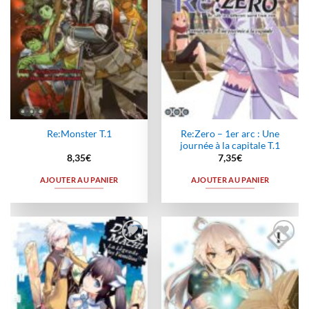
Re:Zero – 1er arc : Une
Re:Monster T.1
journée à la capitale T.1
8,35
€
7,35
€
AJOUTER AU PANIER
AJOUTER AU PANIER
Ajouter
Ajouter
à la
à la
wishlist
wishlist