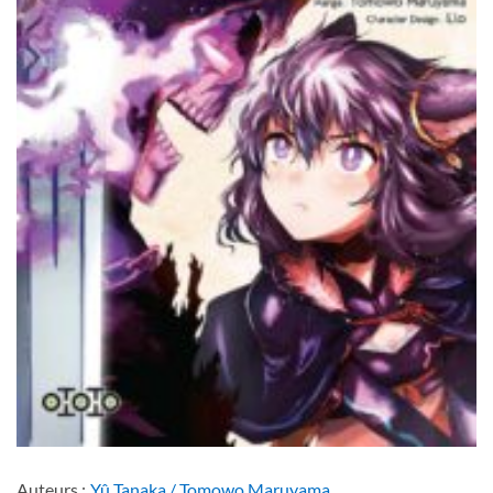
Auteurs :
Yû Tanaka / Tomowo Maruyama