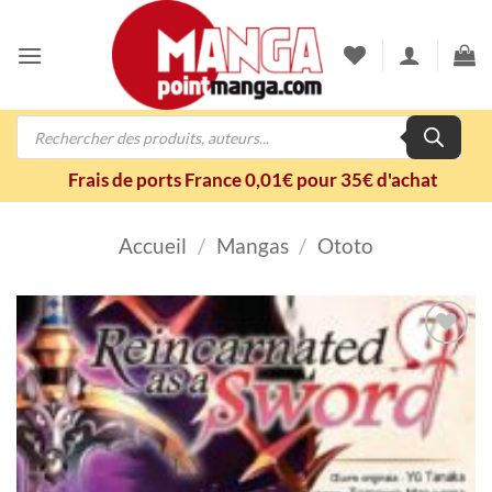
Passer
au
contenu
Recherche
de
produits
Frais de ports France 0,01€ pour 35€ d'achat
Accueil
/
Mangas
/
Ototo
Ajouter
à la
wishlist