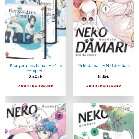
Plongée dans la nuit – série
Nekodamari – Nid de chats
complète
T.1
25,05
€
8,35
€
AJOUTER AU PANIER
AJOUTER AU PANIER
Ajouter
Ajouter
à la
à la
wishlist
wishlist