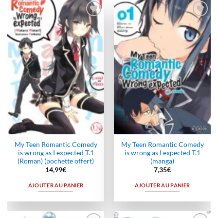
Ajouter
Ajouter
à la
à la
wishlist
wishlist
My Teen Romantic Comedy
My Teen Romantic Comedy
is wrong as I expected T.1
is wrong as I expected T.1
(Roman) (pochette offert)
(manga)
14,99
€
7,35
€
AJOUTER AU PANIER
AJOUTER AU PANIER