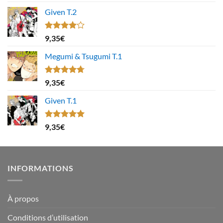
Given T.2
Note
9,35
€
4.00
sur
5
Megumi & Tsugumi T.1
Note
4.67
9,35
€
sur 5
Given T.1
Note
5.00
9,35
€
sur 5
INFORMATIONS
À propos
Conditions d’utilisation