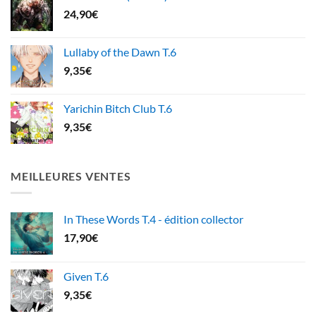
24,90
€
Lullaby of the Dawn T.6
9,35
€
Yarichin Bitch Club T.6
9,35
€
MEILLEURES VENTES
In These Words T.4 - édition collector
17,90
€
Given T.6
9,35
€