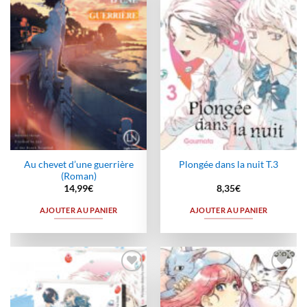
à la
à la
wishlist
wishlist
Au chevet d’une guerrière
Plongée dans la nuit T.3
(Roman)
14,99
€
8,35
€
AJOUTER AU PANIER
AJOUTER AU PANIER
Ajouter
Ajouter
à la
à la
wishlist
wishlist