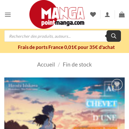
Passer
au
contenu
Recherche
de
produits
Frais de ports France 0,01€ pour 35€ d'achat
Accueil
/
Fin de stock
Ajouter
à la
wishlist