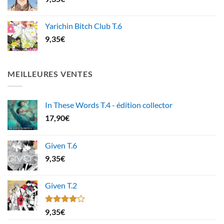
Yarichin Bitch Club T.6
9,35
€
MEILLEURES VENTES
In These Words T.4 - édition collector
17,90
€
Given T.6
9,35
€
Given T.2
Note
9,35
€
4.00
sur