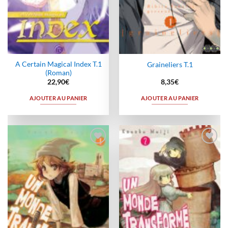
A Certain Magical Index T.1
Graineliers T.1
(Roman)
22,90
€
8,35
€
AJOUTER AU PANIER
AJOUTER AU PANIER
Ajouter
Ajouter
à la
à la
wishlist
wishlist