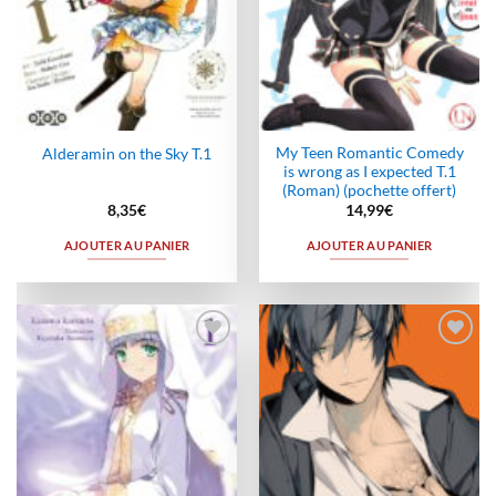
My Teen Romantic Comedy
Alderamin on the Sky T.1
is wrong as I expected T.1
(Roman) (pochette offert)
8,35
€
14,99
€
AJOUTER AU PANIER
AJOUTER AU PANIER
Ajouter
Ajouter
à la
à la
wishlist
wishlist