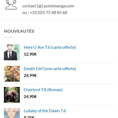
contact [@] pointmanga.com
ou : +33 (0)1 75 48 85 68
NOUVEAUTÉS
Here U Are T.6 (carte offerte)
12,90
€
Death Girl (une carte offerte)
24,99
€
Overlord T.8 (Roman)
24,90
€
Lullaby of the Dawn T.6
9,35
€